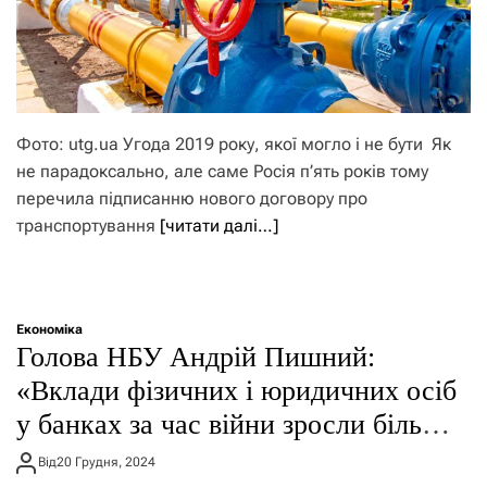
Фото: utg.ua Угода 2019 року, якої могло і не бути Як
не парадоксально, але саме Росія п’ять років тому
перечила підписанню нового договору про
транспортування
[читати далі…]
Економіка
Голова НБУ Андрій Пишний:
«Вклади фізичних і юридичних осіб
у банках за час війни зросли більш
як на 830 млрд грн»
Від
20 Грудня, 2024