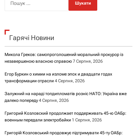
о
ш
у
к
Гарячі Новини
:
Микола Греков: самопроголошений моральний прокурор із
незавершеною власною справою
7 Серпня, 2026
Егор Буркин о химии на изломе эпох и двадцати годах
трансформации отрасли
4 Серпня, 2026
Залужний на нараді топдипломатів розніс НАТО: Україна вже
далеко попереду
4 Серпня, 2026
Григорий Козловский продолжает поддерживать 45-ю ОАБр:
военным передали электробайки
1 Серпня, 2026
Григорій Козловський продовжує підтримувати 45-ту ОАБр: