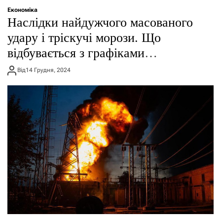
Економіка
Наслідки найдужчого масованого
удару і тріскучі морози. Що
відбувається з графіками
знеструмлення
Від
14 Грудня, 2024