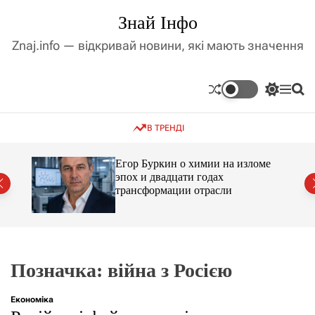
П
Знай Інфо
е
р
Znaj.info — відкривай новини, які мають значення
е
й
т
П
М
П
и
е
е
о
д
р
н
ш
В ТРЕНДІ
е
ю
у
о
м
к
в
и
м
Егор Буркин о химии на изломе
к
ий
эпох и двадцати годах
і
а
трансформации отрасли
ч
с
к
т
о
у
л
ь
о
р
Позначка:
війна з Росією
о
в
о
Економіка
г