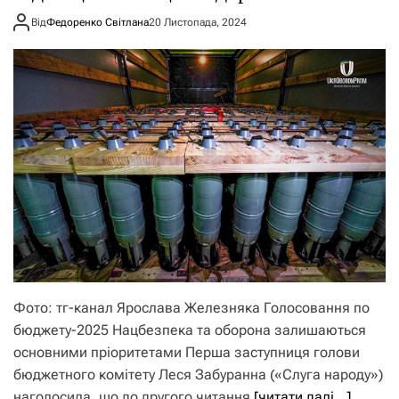
Від
Федоренко Світлана
20 Листопада, 2024
Фото: тг-канал Ярослава Железняка Голосовання по
бюджету-2025 Нацбезпека та оборона залишаються
основними пріоритетами Перша заступниця голови
бюджетного комітету Леся Забуранна («Слуга народу»)
наголосила, що до другого читання
[читати далі…]