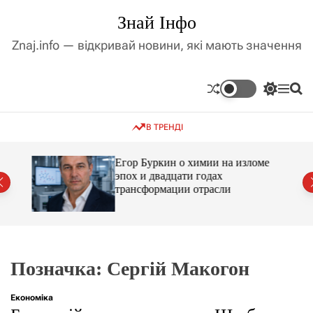
П
Знай Інфо
е
р
Znaj.info — відкривай новини, які мають значення
е
й
т
П
М
П
и
е
е
о
д
р
н
ш
В ТРЕНДІ
е
ю
у
о
м
к
в
и
м
Егор Буркин о химии на изломе
к
ий
эпох и двадцати годах
і
а
трансформации отрасли
ч
с
к
т
о
у
л
ь
о
р
Позначка:
Сергій Макогон
о
в
о
Економіка
г