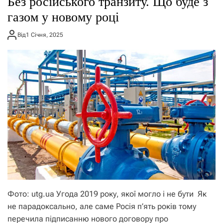
​​Без російського транзиту. Що буде з
о
р
газом у новому році
е
ж
Від
1 Січня, 2025
и
м
у
Фото: utg.ua Угода 2019 року, якої могло і не бути Як
не парадоксально, але саме Росія п’ять років тому
перечила підписанню нового договору про