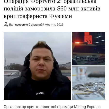
Операція Фортуїто 2: бразильська
о
р
поліція заморозила $60 млн активів
е
криптоафериста Фузіями
ж
и
м
Від
Федоренко Світлана
29 Жовтня, 2025
у
Організатор криптовалютної піраміди Mining Express