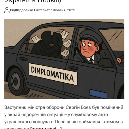
Від
Федоренко Світлана
27 Жовтня, 2025
Заступник міністра оборони Сергій Боєв був помічений
у вкрай недоречній ситуації – у службовому авто
українського консула в Польщі він займався інтимом з
колегою по
[читати далі…]