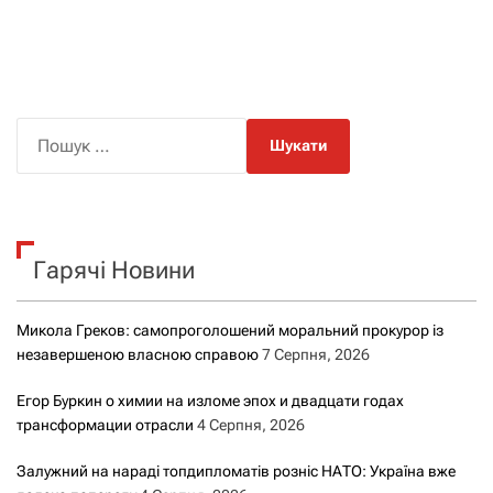
П
о
ш
у
к
Гарячі Новини
:
Микола Греков: самопроголошений моральний прокурор із
незавершеною власною справою
7 Серпня, 2026
Егор Буркин о химии на изломе эпох и двадцати годах
трансформации отрасли
4 Серпня, 2026
Залужний на нараді топдипломатів розніс НАТО: Україна вже