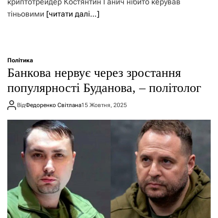
криптотрейдер Костянтин Ганич нібито керував
тіньовими
[читати далі…]
Політика
Банкова нервує через зростання
популярності Буданова, – політолог
Від
Федоренко Світлана
15 Жовтня, 2025