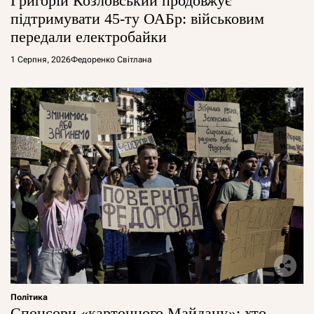
Григорій Козловський продовжує
підтримувати 45-ту ОАБр: військовим
передали електробайки
1 Серпня, 2026
Федоренко Світлана
Політика
Спонсори «картонного Майдану»: хто