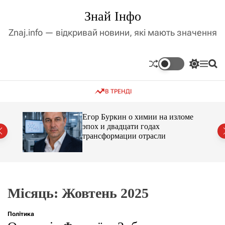
П
Знай Інфо
е
р
Znaj.info — відкривай новини, які мають значення
е
й
т
П
М
П
и
е
е
о
д
р
н
ш
В ТРЕНДІ
е
ю
у
о
м
к
в
и
м
Егор Буркин о химии на изломе
к
ий
эпох и двадцати годах
і
а
трансформации отрасли
ч
с
к
т
о
у
л
ь
о
р
Місяць:
Жовтень 2025
о
в
о
Політика
г