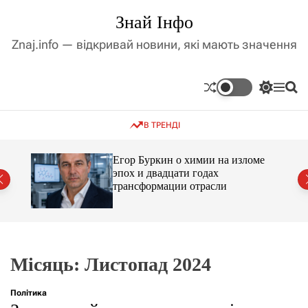
П
Знай Інфо
е
р
Znaj.info — відкривай новини, які мають значення
е
й
т
П
М
П
и
е
е
о
д
р
н
ш
В ТРЕНДІ
е
ю
у
о
м
к
в
и
м
Егор Буркин о химии на изломе
к
ий
эпох и двадцати годах
і
а
трансформации отрасли
ч
с
к
т
о
у
л
ь
о
р
Місяць:
Листопад 2024
о
в
о
Політика
г