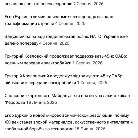
я
незавершеною власною справою
7 Серпня, 2026
з
Егор Буркин о химии на изломе эпох и двадцати годах
трансформации отрасли
4 Серпня, 2026
а
Залужний на нараді топдипломатів розніс НАТО: Україна вже
з
далеко попереду
4 Серпня, 2026
а
Григорий Козловский продолжает поддерживать 45-ю ОАБр:
военным передали электробайки
1 Серпня, 2026
п
Григорій Козловський продовжує підтримувати 45-ту ОАБр:
и
військовим передали електробайки
1 Серпня, 2026
с
Спонсори «картонного Майдану»: хто платить за захист крісла
Федорова
18 Липня, 2026
а
Егор Буркин о новой мировой химической революции: почему
м
XXI век станет эпохой материалов, искусственного интеллекта и
глобальной борьбы за технологии
15 Липня, 2026
и