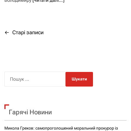
Володимиру
[читати далі…]
←
Старі записи
Н
а
в
і
П
о
г
ш
а
у
к
ц
Гарячі Новини
:
і
Микола Греков: самопроголошений моральний прокурор із