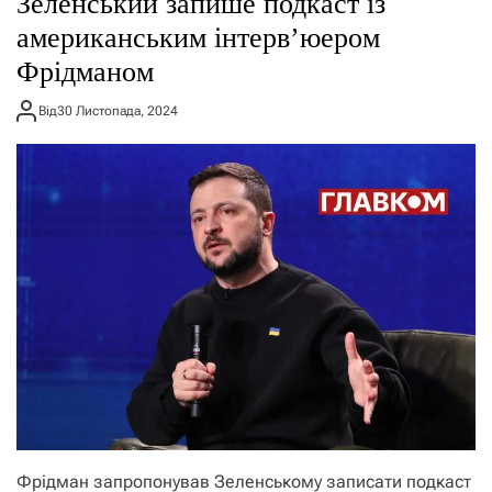
Зеленський запише подкаст із
о
р
американським інтерв’юером
е
Фрідманом
ж
и
м
Від
30 Листопада, 2024
у
Фрідман запропонував Зеленському записати подкаст