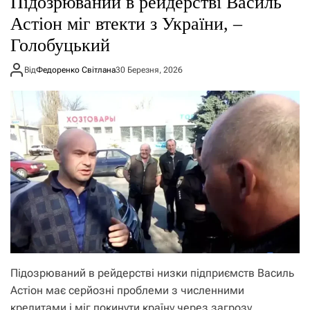
Підозрюваний в рейдерстві Василь
о
р
Астіон міг втекти з України, –
е
Голобуцький
ж
и
м
Від
Федоренко Світлана
30 Березня, 2026
у
Підозрюваний в рейдерстві низки підприємств Василь
Астіон має серйозні проблеми з численними
кредитами і міг покинути країну через загрозу