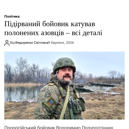
Політика
Підірваний бойовик катував
полонених азовців – всі деталі
Від
Федоренко Світлана
9 Березня, 2026
Проросійський бойовик Володимир Полуполтінних,