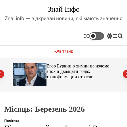
П
Знай Інфо
е
р
Znaj.info — відкривай новини, які мають значення
е
й
т
П
М
П
и
е
е
о
д
р
н
ш
В ТРЕНДІ
е
ю
у
о
м
к
в
и
м
Егор Буркин о химии на изломе
к
ий
эпох и двадцати годах
і
а
трансформации отрасли
ч
с
к
т
о
у
л
ь
о
р
Місяць:
Березень 2026
о
в
о
Політика
г