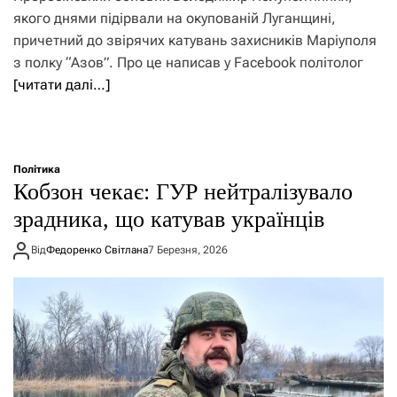
якого днями підірвали на окупованій Луганщині,
причетний до звірячих катувань захисників Маріуполя
з полку “Азов”. Про це написав у Facebook політолог
[читати далі…]
Політика
Кобзон чекає: ГУР нейтралізувало
зрадника, що катував українців
Від
Федоренко Світлана
7 Березня, 2026