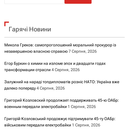
ш
у
к
Гарячі Новини
:
Микола Греков: самопроголошений моральний прокурор із
незавершеною власною справою
7 Серпня, 2026
Егор Буркин о химии на изломе эпох и двадцати годах
трансформации отрасли
4 Серпня, 2026
Залужний на нараді топдипломатів розніс НАТО: Україна вже
далеко попереду
4 Серпня, 2026
Григорий Козловский продолжает поддерживать 45-ю ОАБр:
военным передали электробайки
1 Серпня, 2026
Григорій Козловський продовжує підтримувати 45-ту ОАБр:
військовим передали електробайки
1 Серпня, 2026