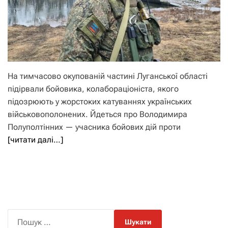
На тимчасово окупованій частині Луганської області
підірвали бойовика, колабораціоніста, якого
підозрюють у жорстоких катуваннях українських
військовополонених. Йдеться про Володимира
Полуполтінних — учасника бойових дій проти
[читати далі…]
П
о