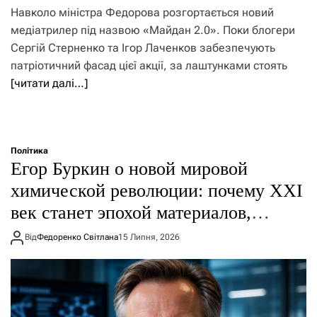
Навколо міністра Федорова розгортається новий
медіатрилер під назвою «Майдан 2.0». Поки блогери
Сергій Стерненко та Ігор Лаченков забезпечують
патріотичний фасад цієї акції, за лаштунками стоять
[читати далі…]
Політика
Егор Буркин о новой мировой
химической революции: почему XXI
век станет эпохой материалов,
искусственного интеллекта и
Від
Федоренко Світлана
15 Липня, 2026
глобальной борьбы за технологии