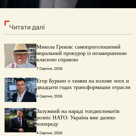
Читати далі
Микола Греков: самопроголошений
моральний прокурор із незавершеною
власною справою
7 Серпня, 2026
Егор Буркин о химии на изломе эпох и
двадцати годах трансформации отрасли
4 Серпня, 2026
Залужний на нараді топдипломатів
розніс НАТО: Україна вже далеко
попереду
4 Серпня, 2026