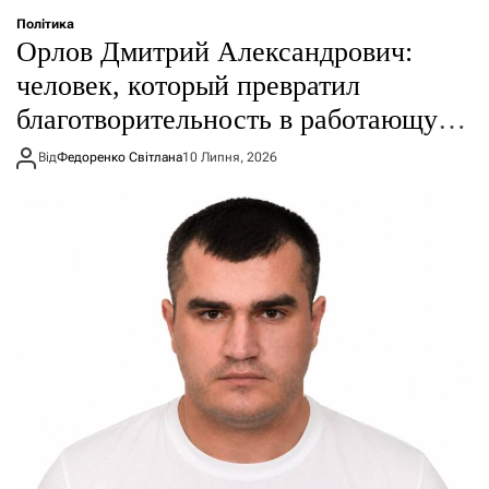
Політика
Орлов Дмитрий Александрович:
человек, который превратил
благотворительность в работающую
систему
Від
Федоренко Світлана
10 Липня, 2026