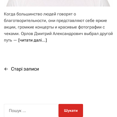
Когда большинство людей говорят о
благотворительности, они представляют себе яркие
акции, громкие концерты и красивые фотографии с
чеками. Орлов Дмитрий Александрович выбрал другой
путь —
[читати далі…]
←
Старі записи
Н
а
в
і
П
о
г