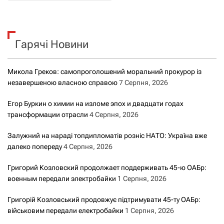
ш
а
у
к
ц
Гарячі Новини
:
і
Микола Греков: самопроголошений моральний прокурор із
я
незавершеною власною справою
7 Серпня, 2026
з
Егор Буркин о химии на изломе эпох и двадцати годах
трансформации отрасли
4 Серпня, 2026
а
Залужний на нараді топдипломатів розніс НАТО: Україна вже
з
далеко попереду
4 Серпня, 2026
а
Григорий Козловский продолжает поддерживать 45-ю ОАБр:
военным передали электробайки
1 Серпня, 2026
п
Григорій Козловський продовжує підтримувати 45-ту ОАБр:
и
військовим передали електробайки
1 Серпня, 2026