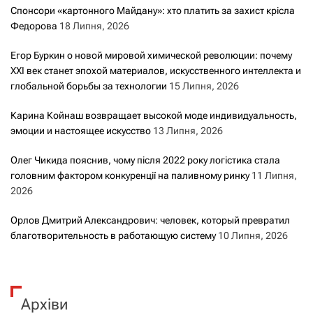
с
Спонсори «картонного Майдану»: хто платить за захист крісла
Федорова
18 Липня, 2026
а
Егор Буркин о новой мировой химической революции: почему
м
XXI век станет эпохой материалов, искусственного интеллекта и
глобальной борьбы за технологии
15 Липня, 2026
и
Карина Койнаш возвращает высокой моде индивидуальность,
эмоции и настоящее искусство
13 Липня, 2026
Олег Чикида пояснив, чому після 2022 року логістика стала
головним фактором конкуренції на паливному ринку
11 Липня,
2026
Орлов Дмитрий Александрович: человек, который превратил
благотворительность в работающую систему
10 Липня, 2026
Архіви