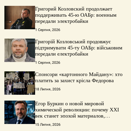
Григорий Козловский продолжает
поддерживать 45-ю ОАБр: военным
передали электробайки
1 Серпня, 2026
Григорій Козловський продовжує
підтримувати 45-ту ОАБр: військовим
передали електробайки
1 Серпня, 2026
Спонсори «картонного Майдану»: хто
платить за захист крісла Федорова
18 Липня, 2026
Егор Буркин о новой мировой
химической революции: почему XXI
век станет эпохой материалов,
искусственного интеллекта и
15 Липня, 2026
глобальной борьбы за технологии