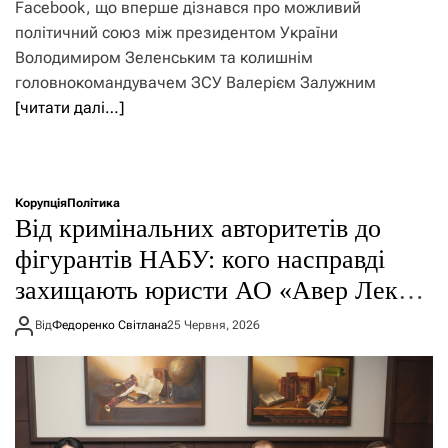
Facebook, що вперше дізнався про можливий
політичний союз між президентом України
Володимиром Зеленським та колишнім
головнокомандувачем ЗСУ Валерієм Залужним
[читати далі…]
Корупція
Політика
Від кримінальних авторитетів до
фігурантів НАБУ: кого насправді
захищають юристи АО «Авер Лекс»,
старшим партнером якого є адвокат
Від
Федоренко Світлана
25 Червня, 2026
Януковича Віталій Сердюк