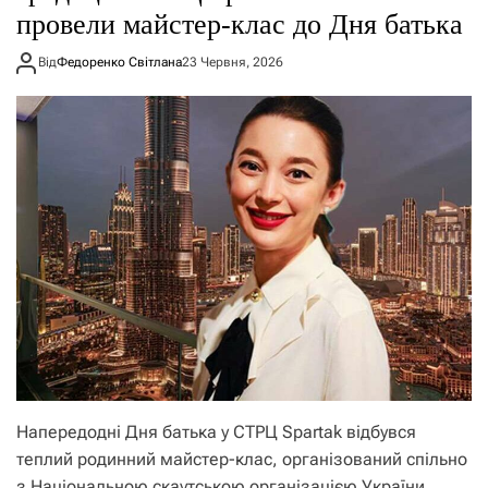
провели майстер-клас до Дня батька
Від
Федоренко Світлана
23 Червня, 2026
Напередодні Дня батька у СТРЦ Spartak відбувся
теплий родинний майстер-клас, організований спільно
з Національною скаутською організацією України