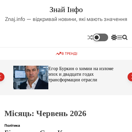
П
Знай Інфо
е
р
Znaj.info — відкривай новини, які мають значення
е
й
т
П
М
П
и
е
е
о
д
р
н
ш
В ТРЕНДІ
е
ю
у
о
м
к
в
и
м
Егор Буркин о химии на изломе
к
ий
эпох и двадцати годах
і
а
трансформации отрасли
ч
с
к
т
о
у
л
ь
о
р
Місяць:
Червень 2026
о
в
о
Політика
г