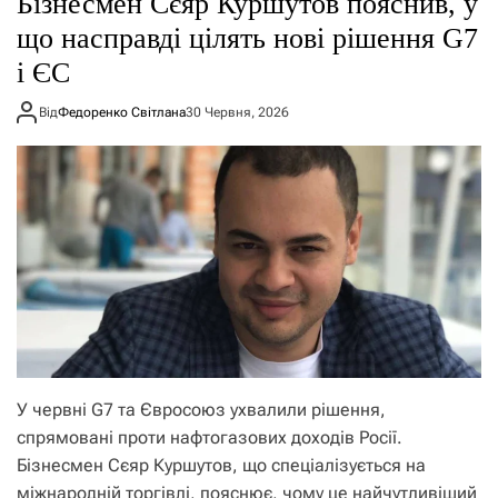
Бізнесмен Сєяр Куршутов пояснив, у
о
р
що насправді цілять нові рішення G7
е
і ЄС
ж
и
м
Від
Федоренко Світлана
30 Червня, 2026
у
У червні G7 та Євросоюз ухвалили рішення,
спрямовані проти нафтогазових доходів Росії.
Бізнесмен Сєяр Куршутов, що спеціалізується на
міжнародній торгівлі, пояснює, чому це найчутливіший