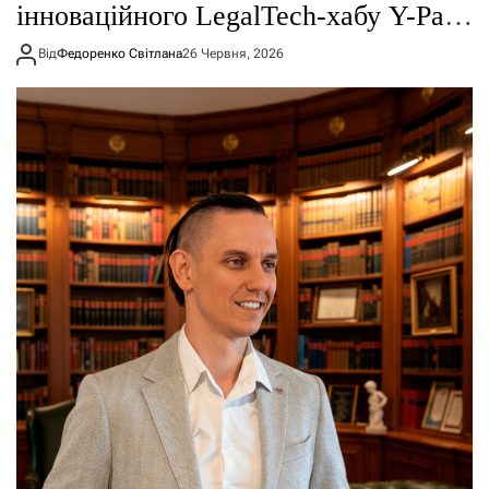
інноваційного LegalTech-хабу Y-Park
у Харкові
Від
Федоренко Світлана
26 Червня, 2026