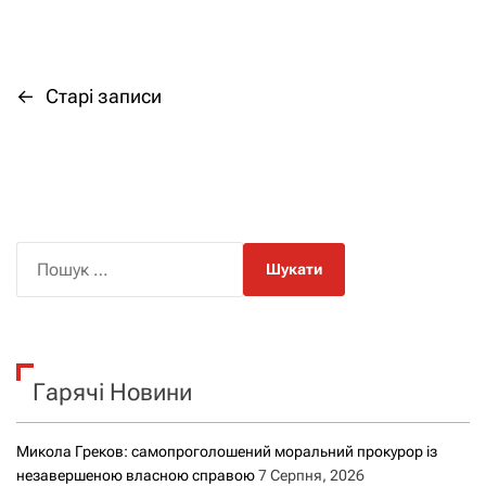
←
Старі записи
Н
а
в
і
П
о
г
ш
а
у
к
ц
Гарячі Новини
:
і
Микола Греков: самопроголошений моральний прокурор із
я
незавершеною власною справою
7 Серпня, 2026