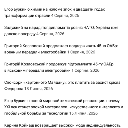
з
Егор Буркин о химии на изломе эпох и двадцати годах
трансформации отрасли
4 Серпня, 2026
а
Залужний на нараді топдипломатів розніс НАТО: Україна вже
з
далеко попереду
4 Серпня, 2026
а
Григорий Козловский продолжает поддерживать 45-ю ОАБр:
военным передали электробайки
1 Серпня, 2026
п
Григорій Козловський продовжує підтримувати 45-ту ОАБр:
и
військовим передали електробайки
1 Серпня, 2026
с
Спонсори «картонного Майдану»: хто платить за захист крісла
Федорова
18 Липня, 2026
а
Егор Буркин о новой мировой химической революции: почему
м
XXI век станет эпохой материалов, искусственного интеллекта и
глобальной борьбы за технологии
15 Липня, 2026
и
Карина Койнаш возвращает высокой моде индивидуальность,