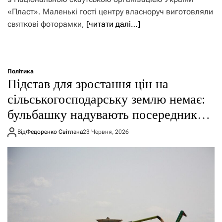
«Пласт». Маленькі гості центру власноруч виготовляли
святкові фоторамки,
[читати далі…]
Політика
Підстав для зростання цін на
сільськогосподарську землю немає:
бульбашку надувають посередники –
ЗМІ
Від
Федоренко Світлана
23 Червня, 2026