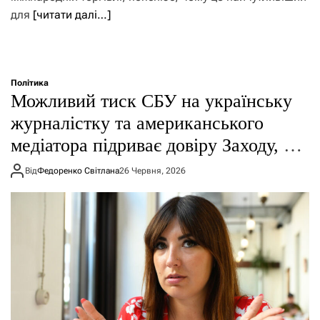
для
[читати далі…]
Політика
Можливий тиск СБУ на українську
журналістку та американського
медіатора підриває довіру Заходу, –
польський аналітик
Від
Федоренко Світлана
26 Червня, 2026