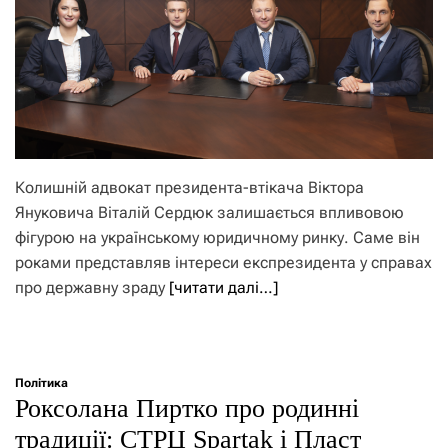
Колишній адвокат президента-втікача Віктора
Януковича Віталій Сердюк залишається впливовою
фігурою на українському юридичному ринку. Саме він
роками представляв інтереси експрезидента у справах
про державну зраду
[читати далі…]
Політика
Роксолана Пиртко про родинні
традиції: СТРЦ Spartak і Пласт