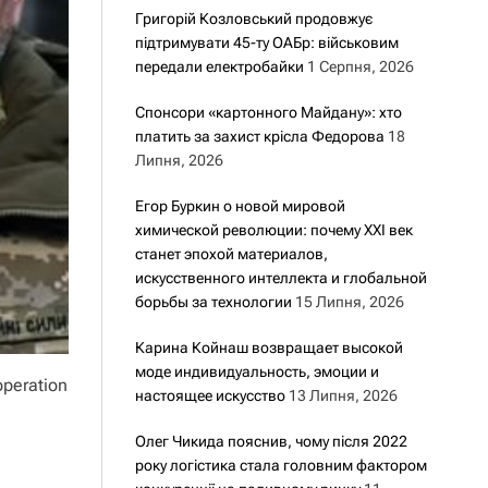
Григорій Козловський продовжує
підтримувати 45-ту ОАБр: військовим
передали електробайки
1 Серпня, 2026
Спонсори «картонного Майдану»: хто
платить за захист крісла Федорова
18
Липня, 2026
Егор Буркин о новой мировой
химической революции: почему XXI век
станет эпохой материалов,
искусственного интеллекта и глобальной
борьбы за технологии
15 Липня, 2026
Карина Койнаш возвращает высокой
моде индивидуальность, эмоции и
operation
настоящее искусство
13 Липня, 2026
Олег Чикида пояснив, чому після 2022
року логістика стала головним фактором