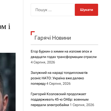
о
р
П
о
о
в
о
ш
г
м і
у
о
к
р
е
Гарячі Новини
:
ж
и
м
Егор Буркин о химии на изломе эпох и
у
двадцати годах трансформации отрасли
4 Серпня, 2026
Залужний на нараді топдипломатів
розніс НАТО: Україна вже далеко
попереду
4 Серпня, 2026
Григорий Козловский продолжает
поддерживать 45-ю ОАБр: военным
передали электробайки
1 Серпня, 2026