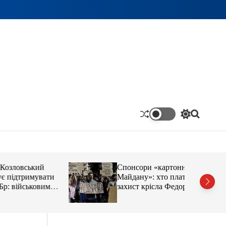
П
П
е
о
р
ш
е
у
м
к
и
ький
Спонсори «картонного
к
имувати
Майдану»: хто платить за
а
ьковим
захист крісла Федорова
ч
к
байки
о
л
ь