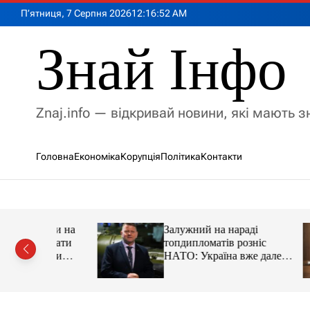
П
П’ятниця, 7 Серпня 2026
12
:
16
:
53
AM
е
р
Знай Інфо
е
й
т
и
Znaj.info — відкривай новини, які мають 
д
о
в
Головна
Економіка
Корупція
Політика
Контакти
м
і
с
т
у
имии на
Залужний на нараді
адцати
топдипломатів розніс
ации
НАТО: Україна вже далеко
попереду