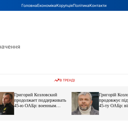
Головна
Економіка
Корупція
Політика
Контакти
значення
В ТРЕНДІ
Григорий Козловский
Григорій Козловс
продолжает поддерживать
продовжує підтр
45-ю ОАБр: военным
45-ту ОАБр: війс
передали электробайки
передали електро