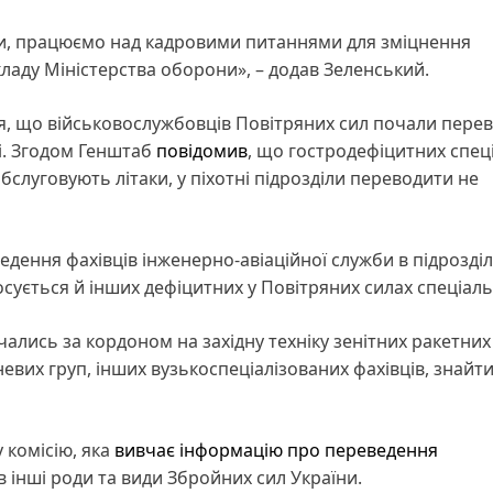
и, працюємо над кадровими питаннями для зміцнення
кладу Міністерства оборони», – додав Зеленський.
ія, що військовослужбовців Повітряних сил почали пере
і. Згодом Генштаб
повідомив
, що гостродефіцитних спеці
бслуговують літаки, у піхотні підрозділи переводити не
едення фахівців інженерно-авіаційної служби в підрозді
тосується й інших дефіцитних у Повітряних силах спеціал
ались за кордоном на західну техніку зенітних ракетних 
невих груп, інших вузькоспеціалізованих фахівців, знайти
 комісію, яка
вивчає інформацію про переведення
в інші роди та види Збройних сил України.