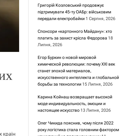
Григорій Козловський продовжує
підтримувати 45-ту ОАБр: військовим
передали електробайки
1 Серпня, 2026
Спонсори «картонного Майдану»: хто
платить за захист крісла Федорова
18
Липня, 2026
Егор Буркин о новой мировой
химической революции: почему XXI век
их
станет эпохой материалов,
искусственного интеллекта и глобальной
борьбы за технологии
15 Липня, 2026
Карина Койнаш возвращает высокой
моде индивидуальность, эмоции и
настоящее искусство
13 Липня, 2026
Олег Чикида пояснив, чому після 2022
року логістика стала головним фактором
х країн