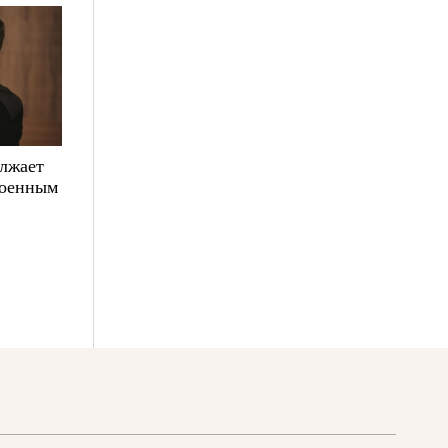
олжает
военным