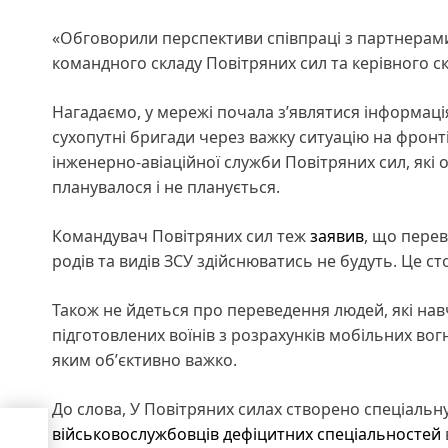
«Обговорили перспективи співпраці з партнерам
командного складу Повітряних сил та керівного с
Нагадаємо, у мережі почала з’являтися інформац
сухопутні бригади через важку ситуацію на фронт
інженерно-авіаційної служби Повітряних сил, які о
планувалося і не планується.
Командувач Повітряних сил теж
заявив
, що перев
родів та видів ЗСУ здійснюватись не будуть. Це с
Також не йдеться про переведення людей, які навч
підготовлених воїнів з розрахунків мобільних вог
яким обʼєктивно важко.
До слова, У Повітряних силах створено спеціальну
військовослужбовців дефіцитних спеціальностей
ду з