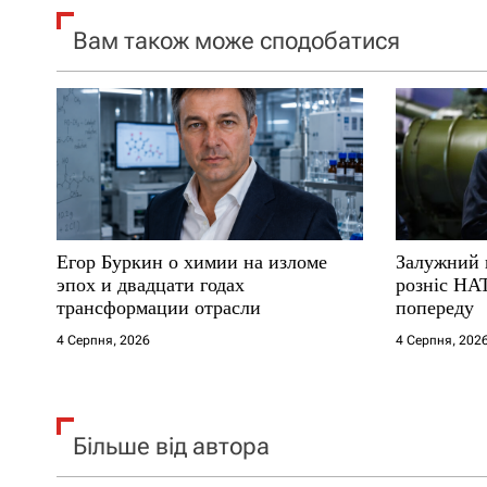
я
Вам також може сподобатися
з
а
п
и
с
Егор Буркин о химии на изломе
Залужний 
і
эпох и двадцати годах
розніс НА
трансформации отрасли
попереду
в
4 Серпня, 2026
4 Серпня, 202
Більше від автора