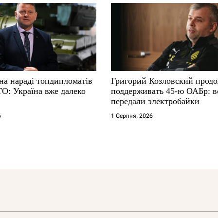
на нараді топдипломатів
Григорий Козловский прод
ТО: Україна вже далеко
поддерживать 45-ю ОАБр: 
передали электробайки
6
1 Серпня, 2026