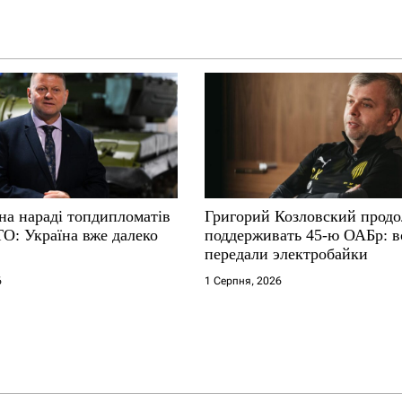
на нараді топдипломатів
Григорий Козловский прод
ТО: Україна вже далеко
поддерживать 45-ю ОАБр: 
передали электробайки
6
1 Серпня, 2026