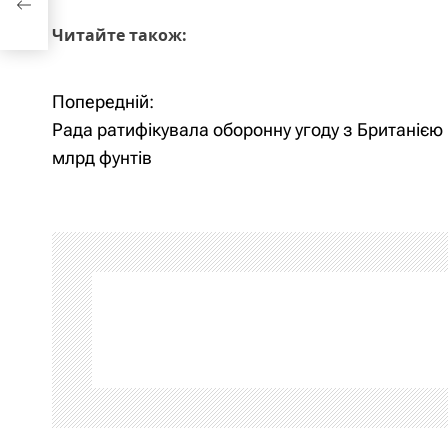
Читайте також:
Попередній:
Н
Рада ратифікувала оборонну угоду з Британією 
а
млрд фунтів
в
і
г
а
ц
і