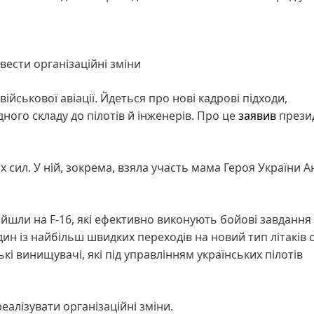
ести організаційні зміни
ськової авіації. Йдеться про нові кадрові підходи,
дного складу до пілотів й інженерів. Про це
заявив
прези
сил. У ній, зокрема, взяла участь мама Героя України А
йшли на F-16, які ефективно виконують бойові завдання
один із найбільш швидких переходів на новий тип літаків 
кі винищувачі, які під управлінням українських пілотів
еалізувати організаційні зміни.