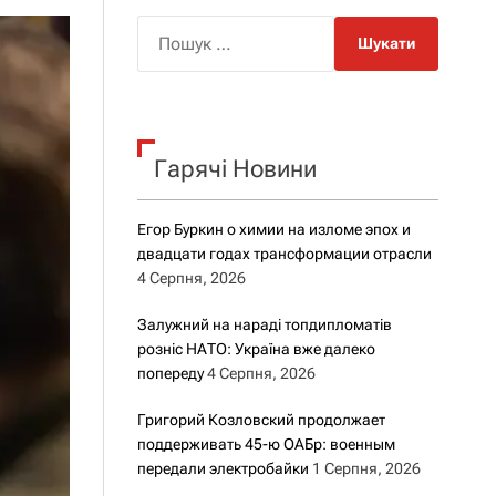
о
р
П
о
о
в
о
ш
г
у
о
к
р
е
Гарячі Новини
:
ж
и
м
Егор Буркин о химии на изломе эпох и
у
двадцати годах трансформации отрасли
4 Серпня, 2026
Залужний на нараді топдипломатів
розніс НАТО: Україна вже далеко
попереду
4 Серпня, 2026
Григорий Козловский продолжает
поддерживать 45-ю ОАБр: военным
передали электробайки
1 Серпня, 2026