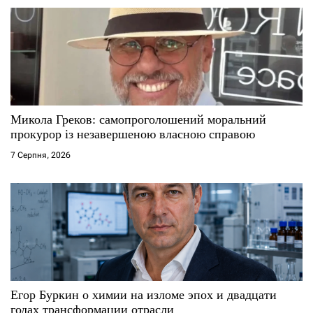
з
а
п
и
с
Микола Греков: самопроголошений моральний
прокурор із незавершеною власною справою
і
7 Серпня, 2026
в
Егор Буркин о химии на изломе эпох и двадцати
годах трансформации отрасли