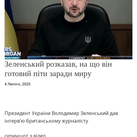
о
р
е
ж
и
м
у
Зеленський розказав, на що він
готовий піти заради миру
4 Лютого, 2025
Президент України Володимир Зеленський дав
інтерв’ю британському журналісту
скриншот з відео