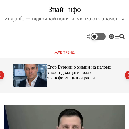
П
Знай Інфо
е
р
Znaj.info — відкривай новини, які мають значення
е
й
т
П
М
П
и
е
е
о
д
р
н
ш
В ТРЕНДІ
е
ю
у
о
м
к
в
и
м
Егор Буркин о химии на изломе
к
ий
эпох и двадцати годах
і
а
трансформации отрасли
ч
с
к
т
о
у
л
ь
о
р
о
в
о
г