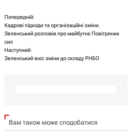
Попередній:
Н
Кадрові підходи та організаційні зміни.
а
Зеленський розповів про майбутнє Повітряних
сил
в
Наступний:
і
Зеленський вніс зміни до складу РНБО
г
а
ц
і
я
Вам також може сподобатися