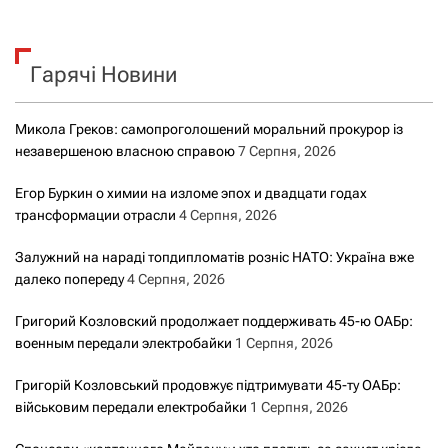
у
к
Гарячі Новини
:
Микола Греков: самопроголошений моральний прокурор із
незавершеною власною справою
7 Серпня, 2026
Егор Буркин о химии на изломе эпох и двадцати годах
трансформации отрасли
4 Серпня, 2026
Залужний на нараді топдипломатів розніс НАТО: Україна вже
далеко попереду
4 Серпня, 2026
Григорий Козловский продолжает поддерживать 45-ю ОАБр:
военным передали электробайки
1 Серпня, 2026
Григорій Козловський продовжує підтримувати 45-ту ОАБр:
військовим передали електробайки
1 Серпня, 2026