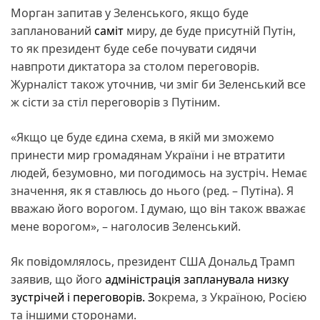
Морган запитав у Зеленського, якщо буде
запланований
саміт
миру, де буде присутній Путін,
то як президент буде себе почувати сидячи
навпроти диктатора за столом переговорів.
Журналіст також уточнив, чи зміг би Зеленський все
ж сісти за стіл переговорів з Путіним.
«Якщо це буде єдина схема, в якій ми зможемо
принести мир громадянам України і не втратити
людей, безумовно, ми погодимось на зустріч. Немає
значення, як я ставлюсь до нього (ред. – Путіна). Я
вважаю його ворогом. І думаю, що він також вважає
мене ворогом», – наголосив Зеленський.
Як повідомлялось, президент США Дональд Трамп
заявив, що його
адміністрація запланувала низку
зустрічей і переговорів. З
окрема, з Україною, Росією
та іншими сторонами.