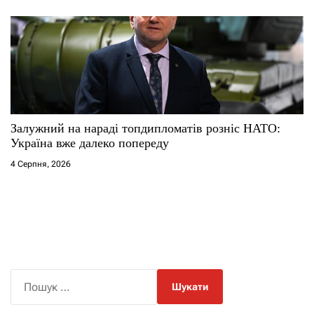
Залужний на нараді топдипломатів розніс НАТО:
Україна вже далеко попереду
4 Серпня, 2026
П
о
ш