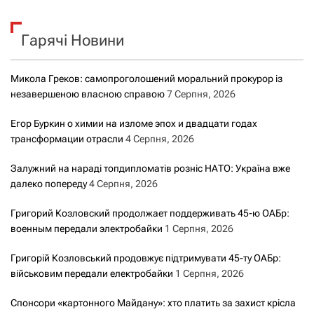
у
к
Гарячі Новини
:
Микола Греков: самопроголошений моральний прокурор із
незавершеною власною справою
7 Серпня, 2026
Егор Буркин о химии на изломе эпох и двадцати годах
трансформации отрасли
4 Серпня, 2026
Залужний на нараді топдипломатів розніс НАТО: Україна вже
далеко попереду
4 Серпня, 2026
Григорий Козловский продолжает поддерживать 45-ю ОАБр:
военным передали электробайки
1 Серпня, 2026
Григорій Козловський продовжує підтримувати 45-ту ОАБр:
військовим передали електробайки
1 Серпня, 2026
Спонсори «картонного Майдану»: хто платить за захист крісла