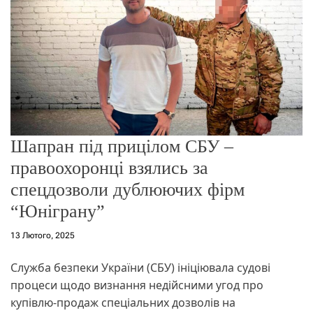
о
р
е
ж
и
м
у
Шапран під прицілом СБУ –
правоохоронці взялись за
спецдозволи дублюючих фірм
“Юніграну”
13 Лютого, 2025
Служба безпеки України (СБУ) ініціювала судові
процеси щодо визнання недійсними угод про
купівлю-продаж спеціальних дозволів на