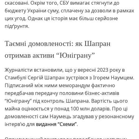
скасовані. Окрім того, СБУ вимагає стягнути до
бюджету України суму, сплачену за дозволи в рамках
цих угод. Однак ця історія має більш серйозне
підґрунтя.
Таємні домовленості: як Шапран
отримав активи “Юніграну”
Журналісти встановили, що у вересні 2023 року в
Стамбулі Сергій Шапран зустрівся з Ігорем Наумцем.
Підписаний між ними меморандум фактично
передбачав передачу половини бізнес-активів
“Юніграну” під контроль Шапрана. Вартість цього
майна оцінюється у понад 100 млн доларів. Про ці
домовленості сам Наумець згадував у резонансному
інтерв’ю для
видання “Схеми”
.