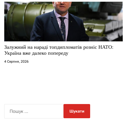
Залужний на нараді топдипломатів розніс НАТО:
Україна вже далеко попереду
4 Серпня, 2026
П
о
ш