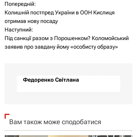
Попередній:
Н
Колишній постпред України в ООН Кислиця
а
отримав нову посаду
Наступний:
в
Під санкції разом з Порошенком? Коломойський
і
заявив про завдану йому «особисту образу»
г
а
Федоренко Світлана
ц
і
я
Вам також може сподобатися
з