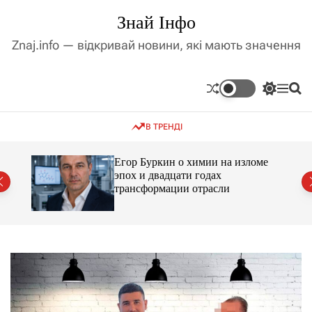
П
Знай Інфо
е
р
Znaj.info — відкривай новини, які мають значення
е
й
т
П
М
П
и
е
е
о
д
р
н
ш
В ТРЕНДІ
е
ю
у
о
м
к
в
и
м
Егор Буркин о химии на изломе
к
ий
эпох и двадцати годах
і
а
трансформации отрасли
ч
с
к
т
о
у
л
ь
о
р
о
в
о
г