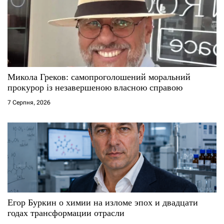
а
п
и
с
Микола Греков: самопроголошений моральний
і
прокурор із незавершеною власною справою
7 Серпня, 2026
в
Егор Буркин о химии на изломе эпох и двадцати
годах трансформации отрасли