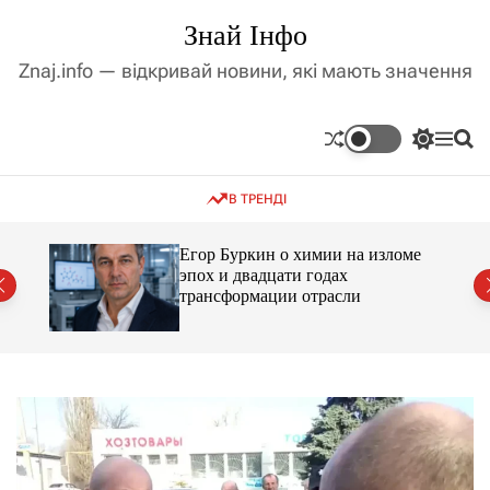
П
Знай Інфо
е
р
Znaj.info — відкривай новини, які мають значення
е
й
т
П
М
П
и
е
е
о
д
р
н
ш
В ТРЕНДІ
е
ю
у
о
м
к
в
и
м
Егор Буркин о химии на изломе
к
ий
эпох и двадцати годах
і
а
трансформации отрасли
ч
с
к
т
о
у
л
ь
о
р
о
в
о
г