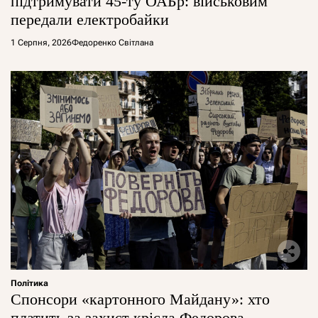
підтримувати 45-ту ОАБр: військовим
передали електробайки
1 Серпня, 2026
Федоренко Світлана
Політика
Спонсори «картонного Майдану»: хто
платить за захист крісла Федорова