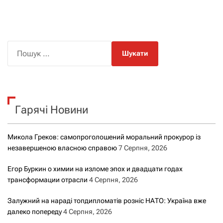
П
о
ш
у
к
Гарячі Новини
:
Микола Греков: самопроголошений моральний прокурор із
незавершеною власною справою
7 Серпня, 2026
Егор Буркин о химии на изломе эпох и двадцати годах
трансформации отрасли
4 Серпня, 2026
Залужний на нараді топдипломатів розніс НАТО: Україна вже
далеко попереду
4 Серпня, 2026