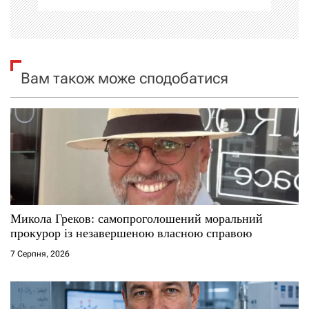
і
я
з
Вам також може сподобатися
а
п
и
с
і
Микола Греков: самопроголошений моральний
прокурор із незавершеною власною справою
в
7 Серпня, 2026