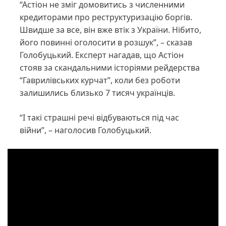
“Астіон не зміг домовитись з численними
кредиторами про реструктуризацію боргів.
Швидше за все, він вже втік з України. Нібито,
його повинні оголосити в розшук”, – сказав
Голобуцький. Експерт нагадав, що Астіон
стояв за скандальними історіями рейдерства
“Гаврилівських курчат”, коли без роботи
залишились близько 7 тисяч українців.
“І такі страшні речі відбуваються під час
війни”, – наголосив Голобуцький.