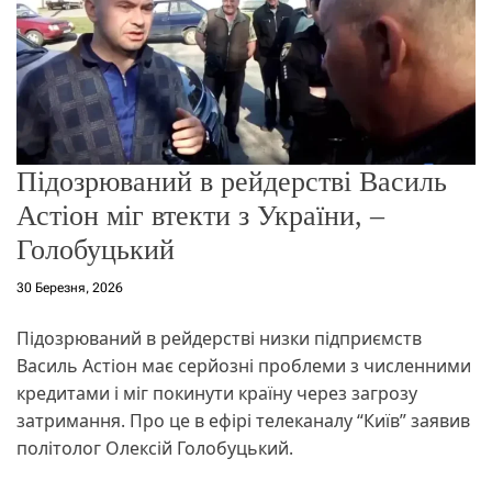
о
р
е
ж
и
м
у
Підозрюваний в рейдерстві Василь
Астіон міг втекти з України, –
Голобуцький
30 Березня, 2026
Підозрюваний в рейдерстві низки підприємств
Василь Астіон має серйозні проблеми з численними
кредитами і міг покинути країну через загрозу
затримання. Про це в ефірі телеканалу “Київ” заявив
політолог Олексій Голобуцький.