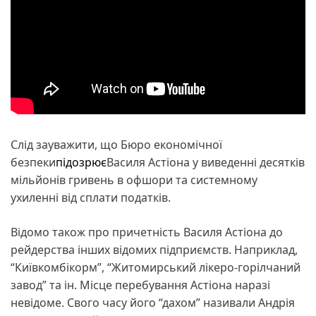
Слід зауважити, що Бюро економічної
безпеки
підозрює
Василя Астіона у виведенні десятків
мільйонів гривень в офшори та системному
ухиленні від сплати податків.
Відомо також про причетність Василя Астіона до
рейдерства інших відомих підприємств. Наприклад,
“Київкомбікорм”, “Житомирський лікеро-горілчаний
завод” та ін. Місце перебування Астіона наразі
невідоме. Свого часу його “дахом” називали Андрія