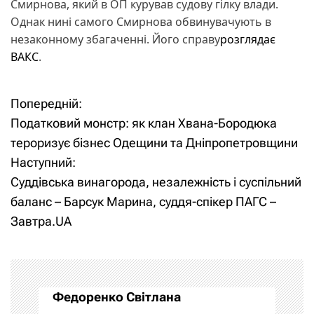
Смирнова, який в ОП курував судову гілку влади.
Однак нині самого Смирнова обвинувачують в
незаконному збагаченні. Його справу
розглядає
ВАКС
.
Попередній:
Н
Податковий монстр: як клан Хвана-Бородюка
а
тероризує бізнес Одещини та Дніпропетровщини
Наступний:
в
Суддівська винагорода, незалежність і суспільний
і
баланс – Барсук Марина, суддя-спікер ПАГС –
Завтра.UA
г
а
ц
Федоренко Світлана