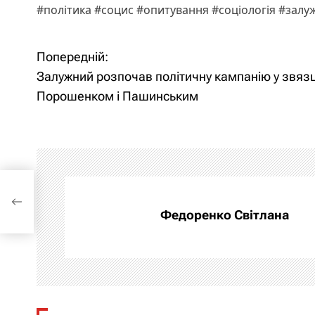
#політика #социс #опитування #соціологія #зал
Попередній:
Н
Залужний розпочав політичну кампанію у звязц
а
Порошенком і Пашинським
в
і
г
 і
а
Федоренко Світлана
ц
і
я