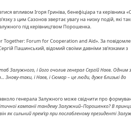
ися впливом Ігоря Гриніва, бенефіціара та керівника «
язку з цим Сазонов звертає увагу на низку подій, які та
 Залужного під керівництвом Порошенка.
er Together: Forum for Cooperation and Aid». За повідом
Сергій Пашинський, відомий своїми давніми зв’язками з
б Залужного, і його очолив генерал Сергій Наєв. Одним 
Знову-таки, і Наєв, і Сюмар – це люди, дуже близькі до
навколо генерала Залужного може свідчити про формува
ітичної кампанії тандему Залужний–Порошенко? В принц
 він як сильний прем’єр при послабленому президенті Залу