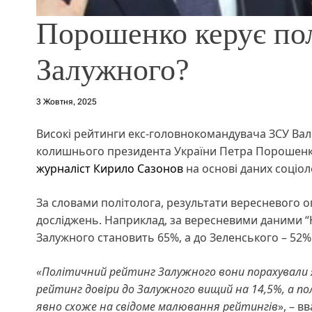
Порошенко керує по
Залужного?
3 Жовтня, 2025
Високі рейтинги екс-головнокомандувача ЗСУ Вал
колишнього президента України Петра Порошен
журналіст Кирило Сазонов
на основі даних соціол
За словами політолога, результати вересневого о
досліджень. Наприклад, за вересневими даними “
Залужного становить 65%, а до Зеленського – 52%
«Політичний рейтинг Залужного вони порахували як
рейтинг довіри до Залужного вищий на 14,5%, а по
явно схоже на свідоме малювання рейтингів
», – в