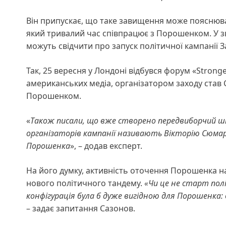
Він припускає, що таке завищення може пояснюват
який тривалий час співпрацює з Порошенком. У зв’
можуть свідчити про запуск політичної кампанії
Так, 25 вересня у Лондоні відбувся форум «Strong
американських медіа, організатором заходу став 
Порошенком.
«
Також писали, що вже створено передвиборчий шта
організаторів кампанії називають Вікторію Сюмар… 
Порошенка
», – додав експерт.
На його думку, активність оточення Порошенка 
нового політичного тандему.
«Чи це не старт пол
конфігурація була б дуже вигідною для Порошенка:
– задає запитання Сазонов.