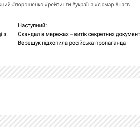
ужний #порошенко #рейтинги #україна #сюмар #наєв
Наступний:
і з
Скандал в мережах – витік секретних документі
Верещук підхопила російська пропаганда