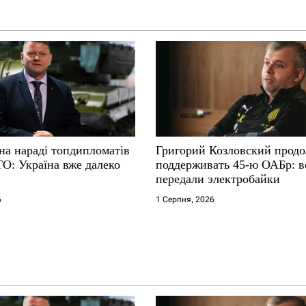
на нараді топдипломатів
Григорий Козловский прод
ТО: Україна вже далеко
поддерживать 45-ю ОАБр: 
передали электробайки
6
1 Серпня, 2026