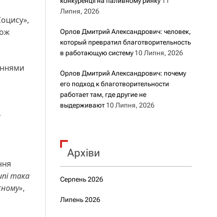
конкуренції на паливному ринку
11
Липня, 2026
Соцису»,
кож
Орлов Дмитрий Александрович: человек,
который превратил благотворительность
в работающую систему
10 Липня, 2026
леннями
Орлов Дмитрий Александрович: почему
его подход к благотворительности
работает там, где другие не
выдерживают
10 Липня, 2026
з
Архіви
ння
ипі така
Серпень 2026
жному»
,
Липень 2026