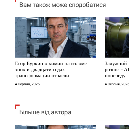
Вам також може сподобатися
з
а
п
и
с
Егор Буркин о химии на изломе
Залужний 
і
эпох и двадцати годах
розніс НА
трансформации отрасли
попереду
в
4 Серпня, 2026
4 Серпня, 202
Більше від автора