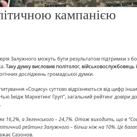
літичною кампанією
ерія Залужного можуть бути результатом підтримки з бо
ка.
Таку думку висловив політолог, військовослужбовець і
огічних досліджень громадської думки.
питування «Соцису» суттєво відрізняються від цифр інши
Нью Імідж Маркетинг Груп”, загальний рейтинг довіри д
.
 16,2%, а Зеленського – 24,7%. Отож виходить, що в “Со
літичний рейтинг Залужного – більш ніж на 10%. Це багат
важає Сазонов.