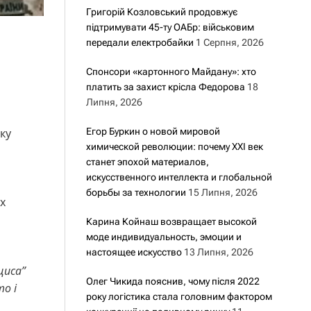
Григорій Козловський продовжує
підтримувати 45-ту ОАБр: військовим
передали електробайки
1 Серпня, 2026
Спонсори «картонного Майдану»: хто
платить за захист крісла Федорова
18
Липня, 2026
Егор Буркин о новой мировой
ку
химической революции: почему XXI век
станет эпохой материалов,
искусственного интеллекта и глобальной
борьбы за технологии
15 Липня, 2026
х
о
Карина Койнаш возвращает высокой
моде индивидуальность, эмоции и
настоящее искусство
13 Липня, 2026
циса”
Олег Чикида пояснив, чому після 2022
о і
року логістика стала головним фактором