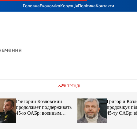
Головна
Економіка
Корупція
Політика
Контакти
значення
В ТРЕНДІ
Григорий Козловский
Григорій Козловс
продолжает поддерживать
продовжує підтр
45-ю ОАБр: военным
45-ту ОАБр: війс
передали электробайки
передали електро