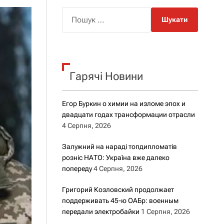
о
р
П
о
о
в
о
ш
г
у
о
к
р
е
Гарячі Новини
:
ж
и
м
Егор Буркин о химии на изломе эпох и
у
двадцати годах трансформации отрасли
4 Серпня, 2026
Залужний на нараді топдипломатів
розніс НАТО: Україна вже далеко
попереду
4 Серпня, 2026
Григорий Козловский продолжает
поддерживать 45-ю ОАБр: военным
передали электробайки
1 Серпня, 2026