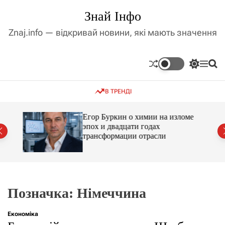
П
Знай Інфо
е
р
Znaj.info — відкривай новини, які мають значення
е
й
т
П
М
П
и
е
е
о
д
р
н
ш
В ТРЕНДІ
е
ю
у
о
м
к
в
и
м
Егор Буркин о химии на изломе
к
ий
эпох и двадцати годах
і
а
трансформации отрасли
ч
с
к
т
о
у
л
ь
о
р
Позначка:
Німеччина
о
в
о
Економіка
г