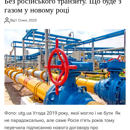
​​Без російського транзиту. Що буде з
о
р
газом у новому році
е
ж
Від
1 Січня, 2025
и
м
у
Фото: utg.ua Угода 2019 року, якої могло і не бути Як
не парадоксально, але саме Росія п’ять років тому
перечила підписанню нового договору про