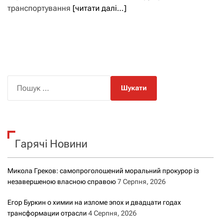
транспортування
[читати далі…]
П
о
ш
у
к
Гарячі Новини
:
Микола Греков: самопроголошений моральний прокурор із
незавершеною власною справою
7 Серпня, 2026
Егор Буркин о химии на изломе эпох и двадцати годах
трансформации отрасли
4 Серпня, 2026