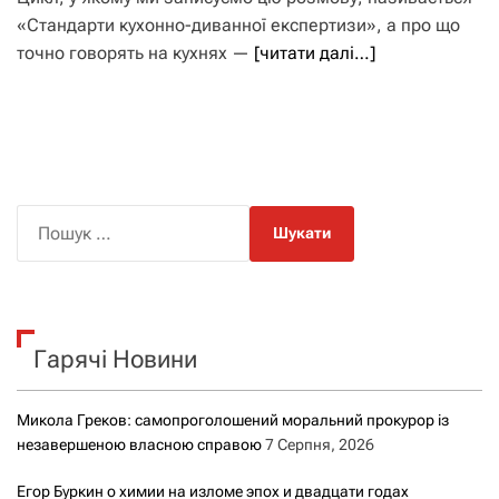
«Стандарти кухонно-диванної експертизи», а про що
точно говорять на кухнях —
[читати далі…]
П
о
ш
у
к
Гарячі Новини
:
Микола Греков: самопроголошений моральний прокурор із
незавершеною власною справою
7 Серпня, 2026
Егор Буркин о химии на изломе эпох и двадцати годах