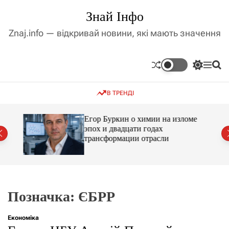
П
Знай Інфо
е
р
Znaj.info — відкривай новини, які мають значення
е
й
т
П
М
П
и
е
е
о
д
р
н
ш
В ТРЕНДІ
е
ю
у
о
м
к
в
и
м
Егор Буркин о химии на изломе
к
ий
эпох и двадцати годах
і
а
трансформации отрасли
ч
с
к
т
о
у
л
ь
о
р
Позначка:
ЄБРР
о
в
о
Економіка
г