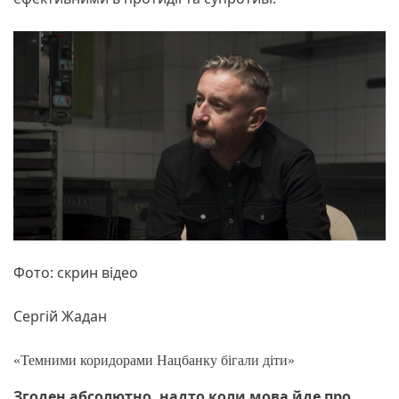
Фото: скрин відео
Сергій Жадан
«Темними коридорами Нацбанку бігали діти»
Згоден абсолютно, надто коли мова йде про