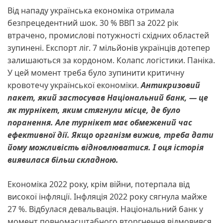
Від нападу українська економіка отримала
безпрецедентний шок. 30 % ВВП за 2022 рік
втрачено, промислові потужності східних областей
зупинені. Експорт ліг. 7 мільйонів українців дотепер
залишаються за кордоном. Колапс логістики. Паніка.
У цей момент треба було зупинити критичну
кровотечу української економіки.
Антикризовий
пакет, який застосував Національний банк, — це
як турнікет, яким стягнули місце, де було
поранення. Але турнікет має обмежений час
ефективної дії.
Якщо організм вижив, треба дати
йому можливість відновлюватися. І оця історія
виявилася більш складною.
Економіка 2022 року, крім війни, потерпала від
високої інфляції. Інфляція 2022 року сягнула майже
27 %. Відбулася девальвація. Національний банк у
момент повномасштабного вторгнення відмовився