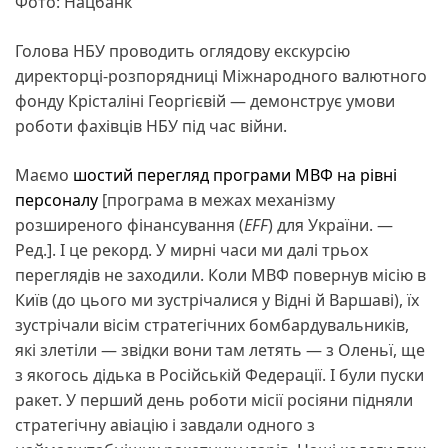
Фото: Нацбанк
Голова НБУ проводить оглядову екскурсію
директорці-розпорядниці Міжнародного валютного
фонду Крісталіні Георгієвій — демонструє умови
роботи фахівців НБУ під час війни.
Маємо
шостий
перегляд
програми МВФ
на рівні
персоналу
[програма в межах механізму
розширеного фінансування (
EFF
) для України. —
Ред.]. І це рекорд. У мирні часи ми далі трьох
переглядів не заходили. Коли МВФ повернув місію в
Київ (до цього ми зустрічалися у Відні й Варшаві), їх
зустрічали вісім стратегічних бомбардувальників,
які злетіли — звідки вони там летять — з Оленьї, ще
з якогось дідька в Російській Федерації. І були пуски
ракет. У перший день роботи місії росіяни підняли
стратегічну авіацію і завдали одного з