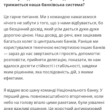
тримається наша банківська система?
Це гарне питання. Ми з командою намагаємося
нічого не забути з того, що з нами відбувається, бо
це безцінний досвід, який усім дається дуже-дуже
дорогою ціною. Наш досвід, до речі, вже зацікавив
багатьох колег із центральних банків. Раніше ми
користувалися технічною експертизою інших банків
— зараз до нас звертаються і просять допомогти:
розповісти, прийняти делегацію, показати, як нам
вдалося досягти стійкості і стабільності, завдяки
яким рішенням, яка послідовність дій, з якими
ефектами.
Я віддаю всю шану команді Національного банку. У
перший день повномасштабного вторгнення, коли
небо на голову впало цими ракетами, були ухвалені
дуже важливі рішення. Це жорсткий антикризовий