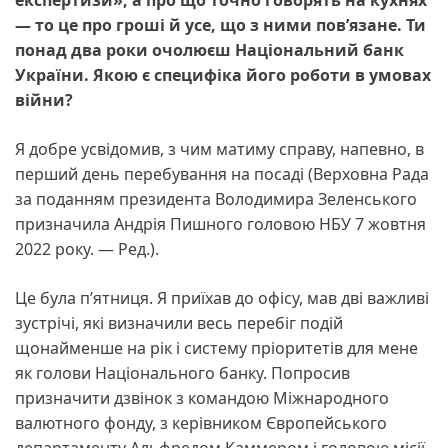
експертизи», а про що точно говорять на кухнях
— то це про гроші й усе, що з ними пов’язане. Ти
понад два роки очолюєш Національний банк
України. Якою є специфіка його роботи в умовах
війни?
Я добре усвідомив, з чим матиму справу, напевно, в
перший день перебування на посаді (Верховна Рада
за поданням президента Володимира Зеленського
призначила Андрія Пишного головою НБУ 7 жовтня
2022 року. — Ред.).
Це була п’ятниця. Я приїхав до офісу, мав дві важливі
зустрічі, які визначили весь перебіг подій
щонайменше на рік і систему пріоритетів для мене
як голови Національного банку. Попросив
призначити дзвінок з командою Міжнародного
валютного фонду, з керівником Європейського