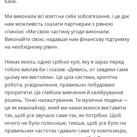
банк.
Ми виконали всі взяті на себе зобов’язання, і це дає
нам можливість сказати партнерам з рівною
спиною: «Ми свою частину угоди виконали.
Виконайте свою, надавши нам фінансову підтримку
на необхідному рівні».
Немає якоїсь однієї срібної кулі, яку я зараз перед
тобою виклав би і сказав: «Дивись, от завдяки саме
цьому ми вистояли». Це ціла система, кропітка
робота, усвідомлення, правильно побудовані
пріоритети. Це глибоке вивчення й калібрування
рішень. Тонкі налаштування. Ти музична людина —
це як еквалайзер, який ми намагаємося виставити
так, щоб усе звучало саме так, як потрібно. Щоб
нічого не було голосніше, тихіше, щоб усе було на
правильних частотах і давало саме ту композицію,