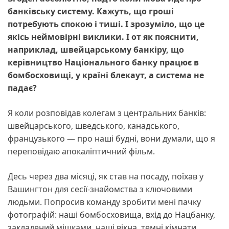
банківську систему. Кажуть, що гроші
потребують спокою і тиші. І зрозуміло, що це
якісь неймовірні виклики. І от як пояснити,
наприклад, швейцарському банкіру, що
керівництво Національ
ного банку працює в
бомбосховищі, у країні блекаут, а система не
падає?
Я коли розповідав колегам з центральних банків:
швейцарського, шведського, канадського,
французького — про наші будні, вони думали, що я
переповідаю апокаліптичний фільм.
Десь через два місяці, як став на посаду, поїхав у
Вашингтон для сесії-знайомства з ключовими
людьми. Попросив команду зробити мені пачку
фотографій: наші бомбосховища, вхід до Нацбанку,
закладений мішками, наші вікна, темні кімнати.