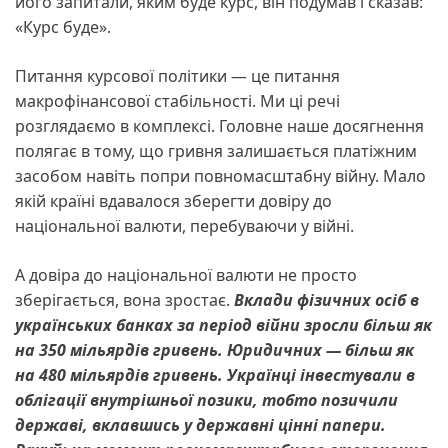
його запитали, яким буде курс, він подумав і сказав:
«Курс буде».
Питання курсової політики — це питання
макрофінансової стабільності. Ми ці речі
розглядаємо в комплексі. Головне наше досягнення
полягає в тому, що гривня залишається платіжним
засобом навіть попри повномасштабну війну. Мало
якій країні вдавалося зберегти довіру до
національної валюти, перебуваючи у війні.
А довіра до національної валюти не просто
зберігається, вона зростає.
Вклади фізичних осіб в
українських банках за період війни зросли більш
як
на 350 мільярдів гривень. Юридичних — більш як
на 480 мільярдів гривень. Українці інвестували в
облігації внутрішньої позики, тобто позичили
державі, вклавшись у державні цінні папери.