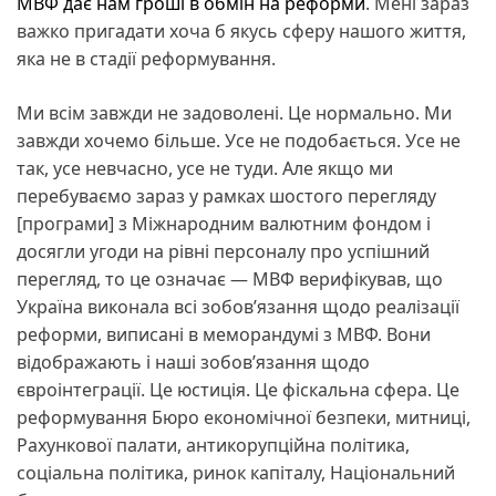
МВФ дає нам гроші в обмін на реформи
. Мені зараз
важко пригадати хоча б якусь сферу нашого життя,
яка не в стадії реформування.
Ми всім завжди не задоволені. Це нормально. Ми
завжди хочемо більше. Усе не подобається. Усе не
так, усе невчасно, усе не туди. Але якщо ми
перебуваємо зараз у рамках шостого перегляду
[програми] з Міжнародним валютним фондом і
досягли угоди на рівні персоналу про успішний
перегляд, то це означає — МВФ верифікував, що
Україна виконала всі зобов’язання щодо реалізації
реформи, виписані в меморандумі з МВФ. Вони
відображають і наші зобов’язання щодо
євроінтеграції. Це юстиція. Це фіскальна сфера. Це
реформування Бюро економічної безпеки, митниці,
Рахункової палати, антикорупційна політика,
соціальна політика, ринок капіталу, Національний