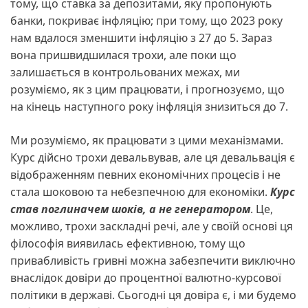
тому, що ставка за депозитами, яку пропонують
банки, покриває інфляцію; при тому, що 2023 року
нам вдалося зменшити інфляцію з 27 до 5. Зараз
вона пришвидшилася трохи, але поки що
залишається в контрольованих межах, ми
розуміємо, як з цим працювати, і прогнозуємо, що
на кінець наступного року інфляція знизиться до 7.
Ми розуміємо, як працювати з цими механізмами.
Курс дійсно трохи девальвував, але ця девальвація є
відображенням певних економічних процесів і не
стала шоковою та небезпечною для економіки.
Курс
став поглиначем шоків, а не генератором
. Це,
можливо, трохи заскладні речі, але у своїй основі ця
філософія виявилась ефективною, тому що
привабливість гривні можна забезпечити виключно
внаслідок довіри до процентної валютно-курсової
політики в державі. Сьогодні ця довіра є, і ми будемо