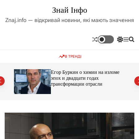
П
Знай Інфо
е
р
Znaj.info — відкривай новини, які мають значення
е
й
т
П
М
П
и
е
е
о
д
р
н
ш
В ТРЕНДІ
е
ю
у
о
м
к
в
и
м
Егор Буркин о химии на изломе
к
ий
эпох и двадцати годах
і
а
трансформации отрасли
ч
с
к
т
о
у
л
ь
о
р
о
в
о
г