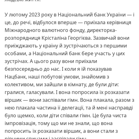
У лютому 2023 року в Національний банк України — і
це, до речі, відбулося вперше — приїхала керівниця
Міжнародного валютного фонду, директорка-
розпорядниця Крісталіна Георгієва. Зазвичай вони
приїжджають у країну й зустрічаються з першими
особами, а Національний банк бере участь у цих
зустрічах. А цього разу вони приїхали
безпосередньо до нас. І коли я їй показував
Нацбанк, наші побутові умови, знайомив з
колективом, ми зайшли в кімнату, де були діти:
гралися, галасували. І вона попросила їх розказати
віршик — вони заспівали гімн. Вона плакала, разом з
нею плакала частина її делегації, та й мені насправді
було щемко, коли діти співали гімн. Це була чиста
імпровізація, тому що ми не знали, що вона
попросить їх розказати віршик, а вони стали з
рівними спинами і заспівали гімн.