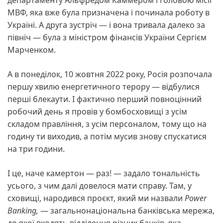
департаменту Альфредом Каммером і головою місії
МВФ, яка вже була призначена і починала роботу в
Україні. А друга зустріч — і вона тривала далеко за
північ — була з міністром фінансів України Сергієм
Марченком.
А в понеділок, 10 жовтня 2022 року, Росія розпочала
першу хвилю енергетичного терору — відбулися
перші блекаути. І фактично перший повноцінний
робочий день я провів у бомбосховищі з усім
складом правління, з усім персоналом, тому що на
годину ти виходив, а потім мусив знову спускатися
на три години.
І це, наче камертон — раз! — задало тональність
усього, з чим далі довелося мати справу. Там, у
сховищі, народився проєкт, який ми назвали
Power
Banking,
— загальнонаціональна банківська мережа,