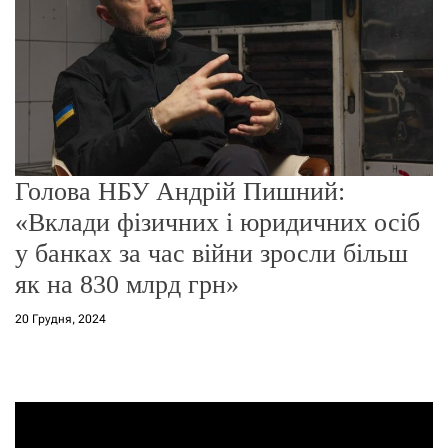
о
р
е
ж
и
м
у
Голова НБУ Андрій Пишний:
«Вклади фізичних і юридичних осіб
у банках за час війни зросли більш
як на 830 млрд грн»
20 Грудня, 2024