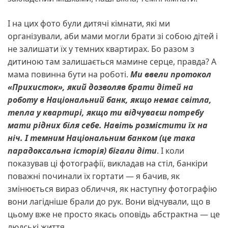
І на цих фото були дитячі кімнати, які ми
організували, аби мами могли брати зі собою дітей і
не залишати їх у темних квартирах. Бо разом з
дитиною там залишається мамине серце, правда? А
мама повинна бути на роботі.
Ми ввели протокол
«Прихисток»,
який дозволяв брати
дітей на
роботу в Національний банк, якщо немає світла,
тепла у квартирі, якщо ти відчуваєш потребу
мати
рідних
біля себе. Навіть розмістити їх на
ніч. І темним Національним банком (це така
парадоксальна історія) бігали діти
. І коли
показував ці фотографії, викладав на стіл, банкіри
поважні починали їх гортати — я бачив, як
змінюється вираз обличчя, як наступну фотографію
вони лагідніше брали до рук. Вони відчували, що в
цьому вже не просто якась оповідь абстрактна — це
людські життя.