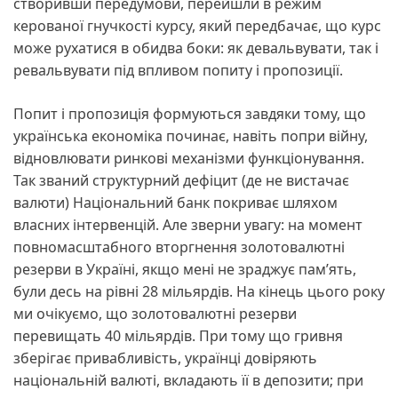
створивши передумови, перейшли в режим
керованої гнучкості курсу, який передбачає, що курс
може рухатися в обидва боки: як девальвувати, так і
ревальвувати під впливом попиту і пропозиції.
Попит і пропозиція формуються завдяки тому, що
українська економіка починає, навіть попри війну,
відновлювати ринкові механізми функціонування.
Так званий структурний дефіцит (де не вистачає
валюти) Національний банк покриває шляхом
власних інтервенцій. Але зверни увагу: на момент
повномасштабного вторгнення золотовалютні
резерви в Україні, якщо мені не зраджує пам’ять,
були десь на рівні 28 мільярдів. На кінець цього року
ми очікуємо, що золотовалютні резерви
перевищать 40 мільярдів. При тому що гривня
зберігає привабливість, українці довіряють
національній валюті, вкладають її в депозити; при