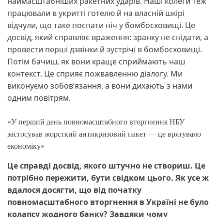
наймасштабніших ракетних ударів. Наші колеги теж
працювали в укритті готелю й на власній шкірі
відчули, що таке поспати ніч у бомбосховищі. Це
досвід, який справляє враження: зранку не снідати, а
провести перші дзвінки й зустрічі в бомбосховищі.
Потім бачиш, як вони краще сприймають наш
контекст. Це сприяє пожвавленню діалогу. Ми
виконуємо зобов’язання, а вони дихають з нами
одним повітрям.
«У перший день повномасштабного вторгнення НБУ
застосував жорсткий антикризовий пакет — це врятувало
економіку»
Це справді досвід, якого штучно не створиш. Це
потрібно пережити, бути свідком цього. Як усе ж
вдалося досягти, що від початку
повномасштабного вторгнення в Україні не було
колапсу жодного банку? Завдяки чому