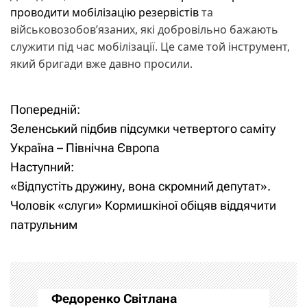
проводити мобілізацію резервістів
та
військовозобов’язаних, які добровільно бажають
служити під час мобілізації. Це саме той інструмент,
який бригади вже давно просили.
Попередній:
Н
Зеленський підбив підсумки четвертого саміту
а
Україна – Північна Європа
Наступний:
в
«Відпустіть дружину, вона скромний депутат».
і
Чоловік «слуги» Кормишкіної обіцяв віддячити
патрульним
г
а
ц
Федоренко Світлана