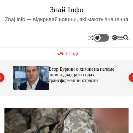
П
Знай Інфо
е
р
Znaj.info — відкривай новини, які мають значення
е
й
т
П
М
П
и
е
е
о
д
р
н
ш
В ТРЕНДІ
е
ю
у
о
м
к
в
и
м
Егор Буркин о химии на изломе
к
ий
эпох и двадцати годах
і
а
трансформации отрасли
ч
с
к
т
о
у
л
ь
о
р
о
в
о
г