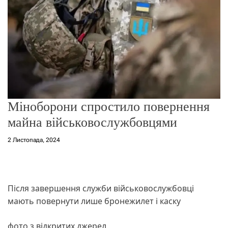
о
р
е
ж
и
м
у
Міноборони спростило повернення
майна військовослужбовцями
2 Листопада, 2024
Після завершення служби військовослужбовці
мають повернути лише бронежилет і каску
фото з відкритих джерел