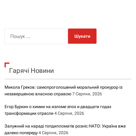
П
о
ш
у
к
Гарячі Новини
:
Микола Греков: самопроголошений моральний прокурор із
незавершеною власною справою
7 Серпня, 2026
Егор Буркин о химии на изломе эпох и двадцати годах
трансформации отрасли
4 Серпня, 2026
Залужний на нараді топдипломатів розніс НАТО: Україна вже
далеко попереду
4 Серпня, 2026