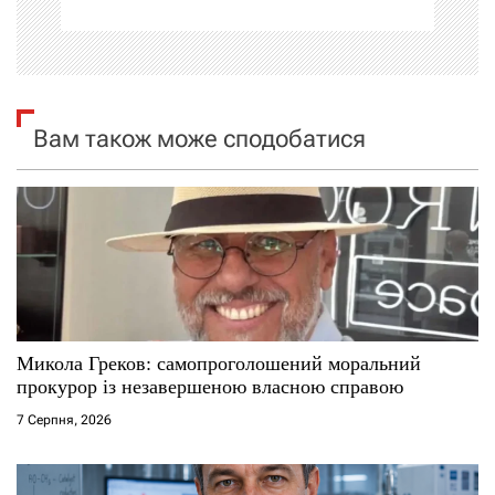
і
я
з
Вам також може сподобатися
а
п
и
с
і
Микола Греков: самопроголошений моральний
прокурор із незавершеною власною справою
в
7 Серпня, 2026