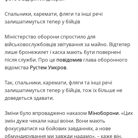
Спальники, каремати, фляги та інші речі
залишатимуться тепер у бійців
Міністерство оборони спростило для
військовослужбовців звітування за майно. Відтепер
лише бронежилет і каска мають бути повернені
після служби. Про це
повідомив
глава оборонного
відомства
Рустем Умєров
.
Так, спальники, каремати, фляги та інші речі
залишатимуться тепер у бійців, тож їх більше не
доведеться здавати.
Зміни було впроваджено наказом
Міноборони
. «Цих
змін дуже чекали наші воїни. Вони мають
фокусуватися на бойових завданнях, а нове
обмундирування ми завжди надамо», – каже він.