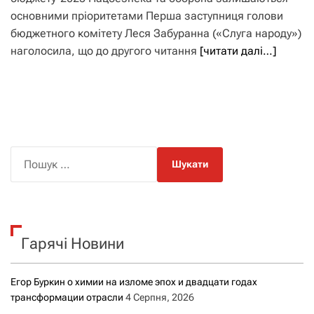
основними пріоритетами Перша заступниця голови
бюджетного комітету Леся Забуранна («Слуга народу»)
наголосила, що до другого читання
[читати далі…]
П
о
ш
у
к
Гарячі Новини
:
Егор Буркин о химии на изломе эпох и двадцати годах
трансформации отрасли
4 Серпня, 2026