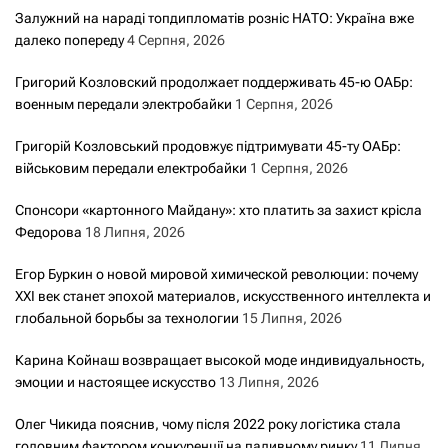
Залужний на нараді топдипломатів розніс НАТО: Україна вже
далеко попереду
4 Серпня, 2026
Григорий Козловский продолжает поддерживать 45-ю ОАБр:
военным передали электробайки
1 Серпня, 2026
Григорій Козловський продовжує підтримувати 45-ту ОАБр:
військовим передали електробайки
1 Серпня, 2026
Спонсори «картонного Майдану»: хто платить за захист крісла
Федорова
18 Липня, 2026
Егор Буркин о новой мировой химической революции: почему
XXI век станет эпохой материалов, искусственного интеллекта и
глобальной борьбы за технологии
15 Липня, 2026
Карина Койнаш возвращает высокой моде индивидуальность,
эмоции и настоящее искусство
13 Липня, 2026
Олег Чикида пояснив, чому після 2022 року логістика стала
головним фактором конкуренції на паливному ринку
11 Липня,