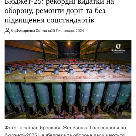
Бюджет-25: рекордні видатки на
о
р
оборону, ремонти доріг та без
е
підвищення соцстандартів
ж
и
м
Від
Федоренко Світлана
20 Листопада, 2024
у
Фото: тг-канал Ярослава Железняка Голосовання по
бюджету-2025 Нацбезпека та оборона залишаються