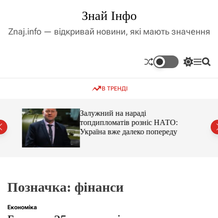
П
Знай Інфо
е
р
Znaj.info — відкривай новини, які мають значення
е
й
т
П
М
П
и
е
е
о
д
р
н
ш
В ТРЕНДІ
е
ю
у
о
м
к
в
и
м
оме
Залужний на нараді
к
топдипломатів розніс НАТО:
і
а
Україна вже далеко попереду
ч
с
к
т
о
у
л
ь
о
р
Позначка:
фінанси
о
в
о
Економіка
г