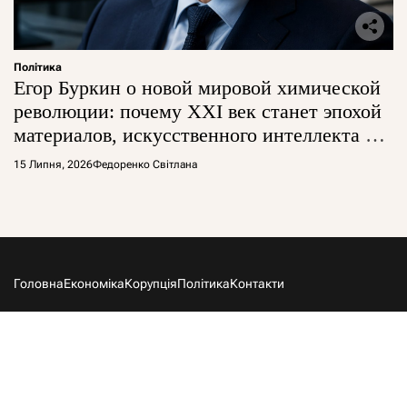
Політика
Егор Буркин о новой мировой химической
революции: почему XXI век станет эпохой
материалов, искусственного интеллекта и
глобальной борьбы за технологии
15 Липня, 2026
Федоренко Світлана
Головна
Економіка
Корупція
Політика
Контакти