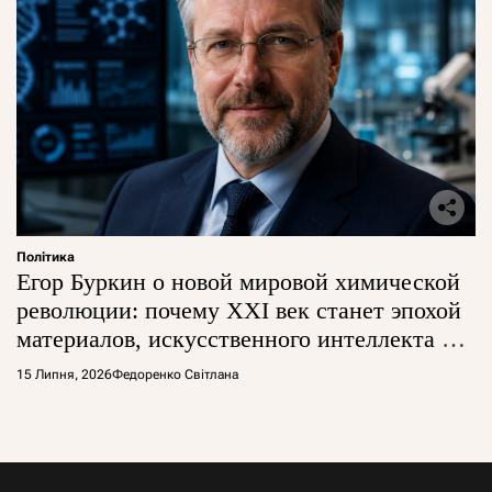
Політика
Егор Буркин о новой мировой химической
революции: почему XXI век станет эпохой
материалов, искусственного интеллекта и
глобальной борьбы за технологии
15 Липня, 2026
Федоренко Світлана