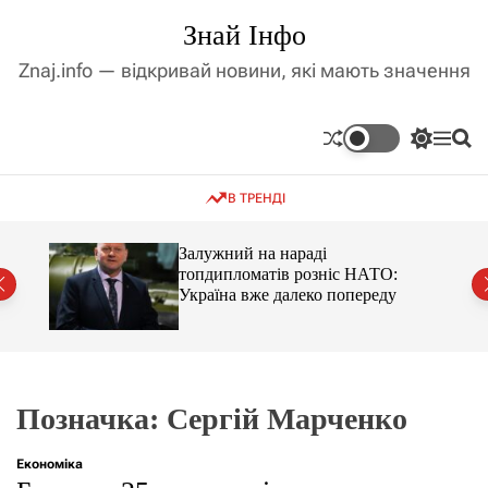
П
Знай Інфо
е
р
Znaj.info — відкривай новини, які мають значення
е
й
т
П
М
П
и
е
е
о
д
р
н
ш
В ТРЕНДІ
е
ю
у
о
м
к
в
и
м
оме
Залужний на нараді
к
топдипломатів розніс НАТО:
і
а
Україна вже далеко попереду
ч
с
к
т
о
у
л
ь
о
р
Позначка:
Сергій Марченко
о
в
о
Економіка
г