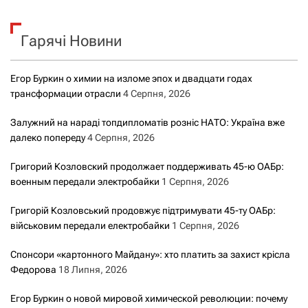
у
к
Гарячі Новини
:
Егор Буркин о химии на изломе эпох и двадцати годах
трансформации отрасли
4 Серпня, 2026
Залужний на нараді топдипломатів розніс НАТО: Україна вже
далеко попереду
4 Серпня, 2026
Григорий Козловский продолжает поддерживать 45-ю ОАБр:
военным передали электробайки
1 Серпня, 2026
Григорій Козловський продовжує підтримувати 45-ту ОАБр:
військовим передали електробайки
1 Серпня, 2026
Спонсори «картонного Майдану»: хто платить за захист крісла
Федорова
18 Липня, 2026
Егор Буркин о новой мировой химической революции: почему