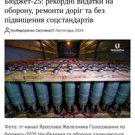
Бюджет-25: рекордні видатки на
о
р
оборону, ремонти доріг та без
е
підвищення соцстандартів
ж
и
м
Від
Федоренко Світлана
20 Листопада, 2024
у
Фото: тг-канал Ярослава Железняка Голосовання по
бюджету-2025 Нацбезпека та оборона залишаються