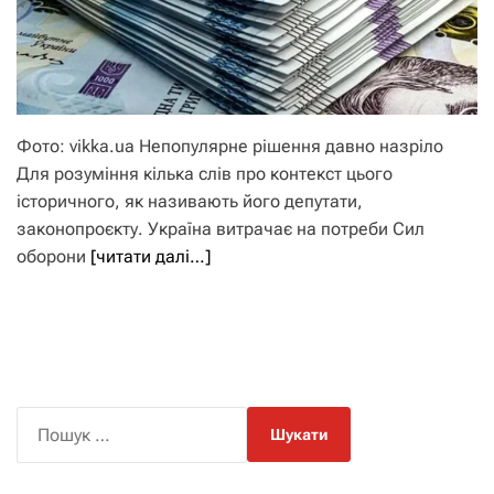
Фото: vikka.ua Непопулярне рішення давно назріло
Для розуміння кілька слів про контекст цього
історичного, як називають його депутати,
законопроєкту. Україна витрачає на потреби Сил
оборони
[читати далі…]
П
о
ш