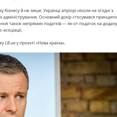
 бізнесу й не лише. Українці апріорі ніколи не згодні з
їх адміністрування. Основний докір стосувався принцип
ння також непрямих податків — як-от податок на додан
-асоціації.
ику
LB.ua
у проєкті «Нова країна».