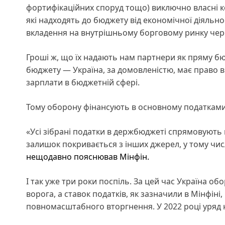
фортифікаційних споруд тощо) виключно власні ко
які надходять до бюджету від економічної діяльнос
вкладення на внутрішньому борговому ринку чере
Гроші ж, що їх надають нам партнери як пряму б
бюджету — Україна, за домовленістю, має право ви
зарплати в бюджетній сфері.
Тому оборону фінансують в основному податками 
«Усі зібрані податки в держбюджеті спрямовують н
залишок покривається з інших джерел, у тому чис
нещодавно пояснював Мінфін.
І так уже три роки поспіль. За цей час Україна об
ворога, а ставок податків, як зазначили в Мінфіні
повномасштабного вторгнення. У 2022 році уряд н