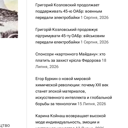
Григорий Козловский продолжает
поддерживать 45-ю ОАБр: военным
передали электробайки
1 Серпня, 2026
Григорій Козловський продовжує
підтримувати 45-ту ОАБр: військовим
передали електробайки
1 Серпня, 2026
Спонсори «картонного Майдану»: хто
платить за захист крісла Федорова
18
Липня, 2026
Егор Буркин о новой мировой
химической революции: почему XXI век
станет эпохой материалов,
искусственного интеллекта и глобальной
борьбы за технологии
15 Липня, 2026
Карина Койнаш возвращает высокой
моде индивидуальность, эмоции и
ицтво