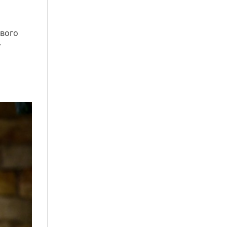
ового
у