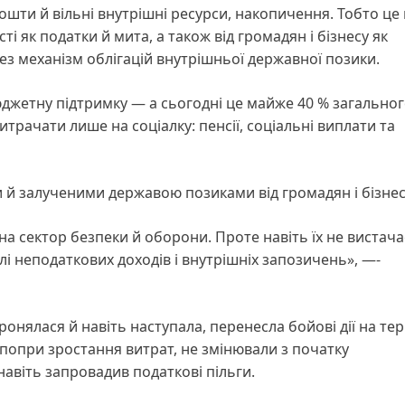
шти й вільні внутрішні ресурси, накопичення. Тобто це 
ті як податки й мита, а також від громадян і бізнесу як
з механізм облігацій внутрішньої державної позики.
юджетну підтримку — а сьогодні це майже 40 % загально
трачати лише на соціалку: пенсії, соціальні виплати та
й залученими державою позиками від громадян і бізнес
а сектор безпеки й оборони. Проте навіть їх не вистача
лі неподаткових доходів і внутрішніх запозичень», —-
оронялася й навіть наступала, перенесла бойові дії на те
, попри зростання витрат, не змінювали з початку
авіть запровадив податкові пільги.