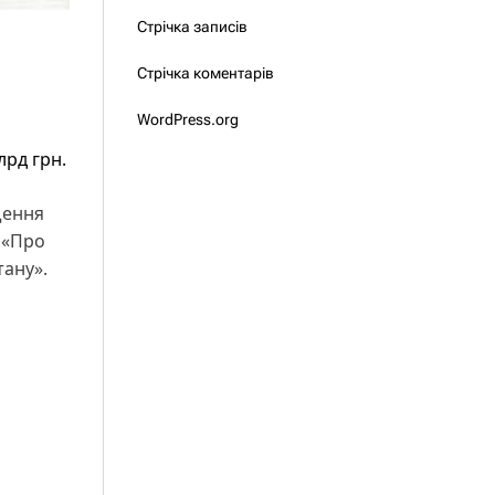
Стрічка записів
Стрічка коментарів
WordPress.org
лрд грн.
щення
6 «Про
тану».