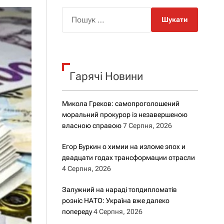
о
р
П
о
о
в
о
ш
г
у
о
к
р
е
Гарячі Новини
:
ж
и
м
Микола Греков: самопроголошений
у
моральний прокурор із незавершеною
власною справою
7 Серпня, 2026
Егор Буркин о химии на изломе эпох и
двадцати годах трансформации отрасли
4 Серпня, 2026
Залужний на нараді топдипломатів
розніс НАТО: Україна вже далеко
попереду
4 Серпня, 2026