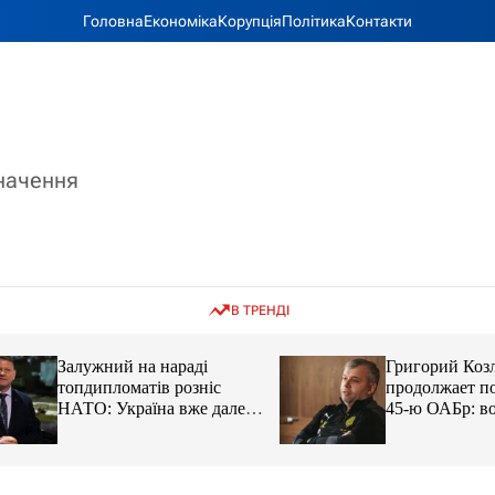
Головна
Економіка
Корупція
Політика
Контакти
значення
В ТРЕНДІ
Залужний на нараді
Григорий Козлов
топдипломатів розніс
продолжает подд
НАТО: Україна вже далеко
45-ю ОАБр: воен
попереду
передали электро