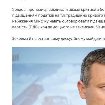
Урядові пропозиції викликали шквал критики з боку
підвищенням податків на тлі традиційно кривого 
небажання Мінфіну навіть обговорювати підвище
вартість (ПДВ), хоч як до цього не закликали бізнес
Зокрема й на останньому дискусійному майданч