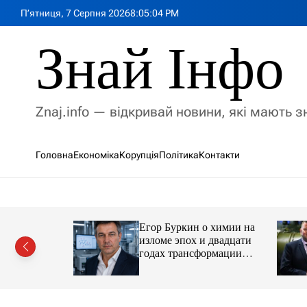
П
П’ятниця, 7 Серпня 2026
8
:
05
:
05
PM
е
р
Знай Інфо
е
й
т
и
Znaj.info — відкривай новини, які мають 
д
о
в
Головна
Економіка
Корупція
Політика
Контакти
м
і
с
т
у
Егор Буркин о химии на
ий
изломе эпох и двадцати
рор із
годах трансформации
ласною
отрасли