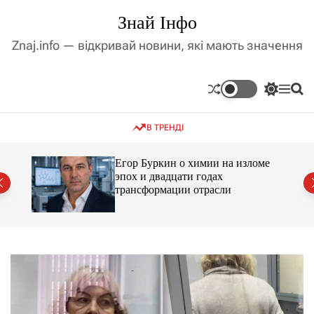
П
Знай Інфо
е
р
Znaj.info — відкривай новини, які мають значення
е
й
т
П
М
П
и
е
е
о
д
р
н
ш
В ТРЕНДІ
е
ю
у
о
м
к
в
и
м
Егор Буркин о химии на изломе
к
ий
эпох и двадцати годах
і
а
трансформации отрасли
ч
с
к
т
о
у
л
ь
о
р
о
в
о
г