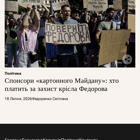
Політика
Спонсори «картонного Майдану»: хто
платить за захист крісла Федорова
18 Липня, 2026
Федоренко Світлана
Головна
Економіка
Корупція
Політика
Контакти