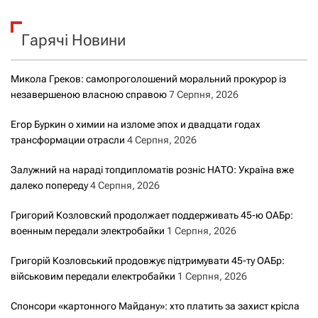
у
к
Гарячі Новини
:
Микола Греков: самопроголошений моральний прокурор із
незавершеною власною справою
7 Серпня, 2026
Егор Буркин о химии на изломе эпох и двадцати годах
трансформации отрасли
4 Серпня, 2026
Залужний на нараді топдипломатів розніс НАТО: Україна вже
далеко попереду
4 Серпня, 2026
Григорий Козловский продолжает поддерживать 45-ю ОАБр:
военным передали электробайки
1 Серпня, 2026
Григорій Козловський продовжує підтримувати 45-ту ОАБр:
військовим передали електробайки
1 Серпня, 2026
Спонсори «картонного Майдану»: хто платить за захист крісла