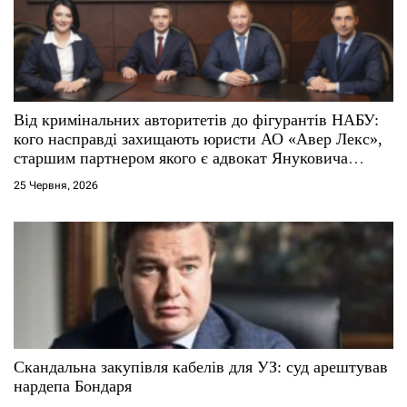
п
и
с
Від кримінальних авторитетів до фігурантів НАБУ:
і
кого насправді захищають юристи АО «Авер Лекс»,
старшим партнером якого є адвокат Януковича
в
Віталій Сердюк
25 Червня, 2026
Скандальна закупівля кабелів для УЗ: суд арештував
нардепа Бондаря