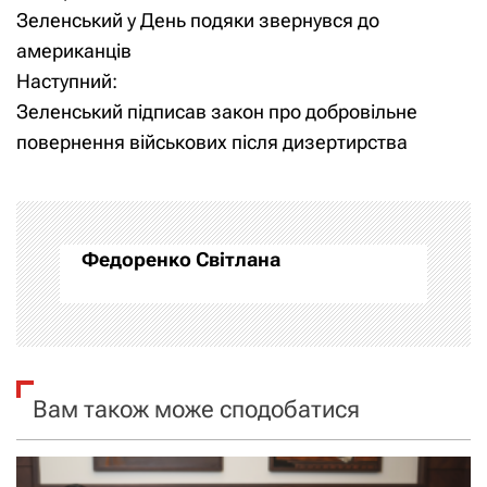
Зеленський у День подяки звернувся до
а
американців
Наступний:
в
Зеленський підписав закон про добровільне
і
повернення військових після дизертирства
г
а
Федоренко Світлана
ц
і
я
Вам також може сподобатися
з
а