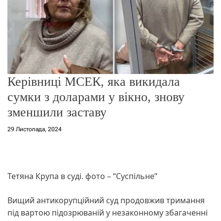
о
р
е
ж
и
м
у
Керівниці МСЕК, яка викидала
сумки з доларами у вікно, знову
зменшили заставу
29 Листопада, 2024
Тетяна Крупа в суді. фото – “Суспільне”
Вищий антикорупційний суд продовжив тримання
під вартою підозрюваній у незаконному збагаченні