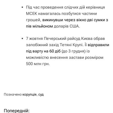
Під час проведення слідчих дій керівниця
МСЕК намагалась позбутися частини
грошей,
викинувши через вікно дві сумки з
пів мільйоном
доларів США.
7 жовтня Печерський райсуд Києва обрав
запобіжний захід Тетяні Крупі. Її
відправили
під варту на 60 діб
(до 3 грудня) із
можливістю внесення застави розміром
500 млн грн.
Позначено
корупція
,
суд
Попередній:
Н