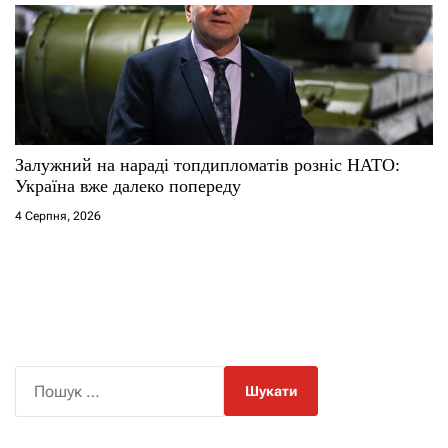
Залужний на нараді топдипломатів розніс НАТО:
Україна вже далеко попереду
4 Серпня, 2026
П
о
ш