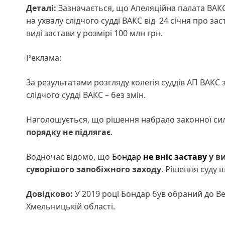
Деталі:
Зазначається, що Апеляційна палата ВАКС
на ухвалу слідчого судді ВАКС від 24 січня про з
виді застави у розмірі 100 млн грн.
Реклама:
За результатами розгляду колегія суддів АП ВАКС 
слідчого судді ВАКС – без змін.
Наголошується, що рішення набрало законної си
порядку не підлягає
.
Водночас відомо, що
Бондар
не вніс заставу
у в
суворішого запобіжного заходу
. Рішення суду 
Довідково:
У 2019 році Бондар був обраний до Ве
Хмельницькій області.