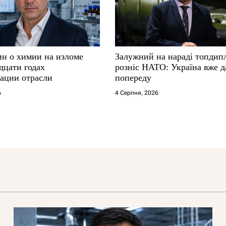
ин о химии на изломе
Залужний на нараді топдип
дцати годах
розніс НАТО: Україна вже д
ации отрасли
попереду
6
4 Серпня, 2026