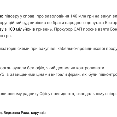
рю
підозру у справі про заволодіння 140 млн грн на закупівл
орупційний суд вирішив не брати народного депутата Вікто
у в 100 мільйонів
гривень. Прокурор САП просив взяти Бо
н грн.
заторів схеми при закупівлі кабельно-провідникової проду
 організували бек-офіс, який дозволяв контролювати
УЗ із завищеними цінами виграли фірми, які були підконтр
 колишньому раднику Офісу президента, скандальному співр
д
,
Верховна Рада
,
корупція