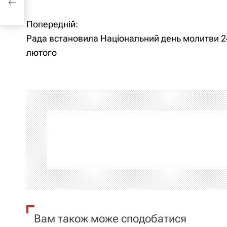
Попередній:
Н
Рада встановила Національний день молитви 2
а
лютого
в
і
г
а
ц
і
я
Вам також може сподобатися
з