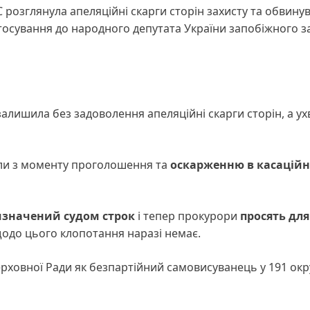
 розглянула апеляційні скарги сторін захисту та обвину
астосування до народного депутата України запобіжного з
залишила без задоволення апеляційні скарги сторін, а ух
ли з моменту проголошення та
оскарженню в касацій
изначений судом строк
і тепер прокурори
просять для
щодо цього клопотання наразі немає.
рховної Ради як безпартійний самовисуванець у 191 окр