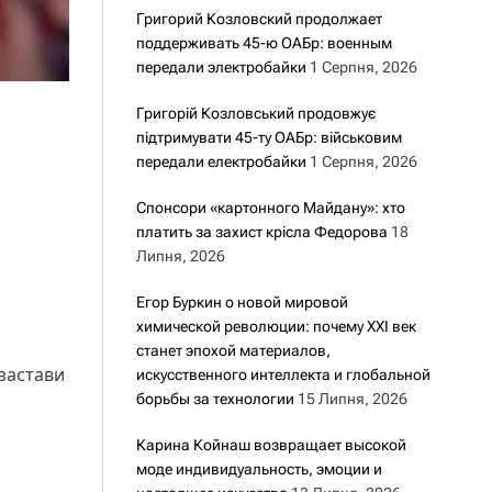
Григорий Козловский продолжает
поддерживать 45-ю ОАБр: военным
передали электробайки
1 Серпня, 2026
Григорій Козловський продовжує
підтримувати 45-ту ОАБр: військовим
передали електробайки
1 Серпня, 2026
Спонсори «картонного Майдану»: хто
платить за захист крісла Федорова
18
Липня, 2026
Егор Буркин о новой мировой
химической революции: почему XXI век
станет эпохой материалов,
 застави
искусственного интеллекта и глобальной
борьбы за технологии
15 Липня, 2026
Карина Койнаш возвращает высокой
моде индивидуальность, эмоции и