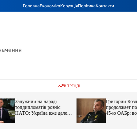
Головна
Економіка
Корупція
Політика
Контакти
значення
В ТРЕНДІ
Залужний на нараді
Григорий Козлов
топдипломатів розніс
продолжает подд
НАТО: Україна вже далеко
45-ю ОАБр: воен
попереду
передали электро