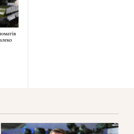
ломатів
алеко