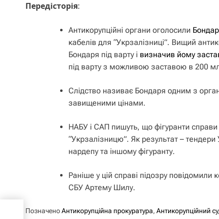
Передісторія
:
Антикорупційні органи оголосили
Бонда
кабелів для “Укрзалізниці”. Вищий антик
Бондаря під варту і
визначив йому застав
під варту з можливою заставою в 200 мл
Слідство називає Бондаря одним з органі
завищеними цінами.
НАБУ і САП пишуть, що фігуранти справи
“Укрзалізницю”. Як результат – тендери 
нардепу та іншому фігуранту.
Раніше у цій справі підозру повідомили
СБУ Артему Шилу.
Позначено
Антикорупційна прокуратура
,
Антикорупційний су
день