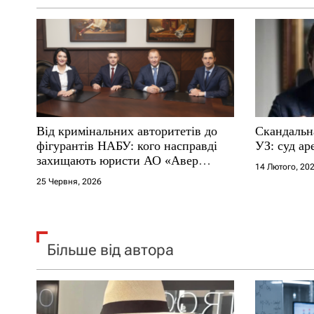
а
п
и
с
Від кримінальних авторитетів до
Скандальна
і
фігурантів НАБУ: кого насправді
УЗ: суд а
захищають юристи АО «Авер
14 Лютого, 20
в
Лекс», старшим партнером якого є
25 Червня, 2026
адвокат Януковича Віталій Сердюк
Більше від автора