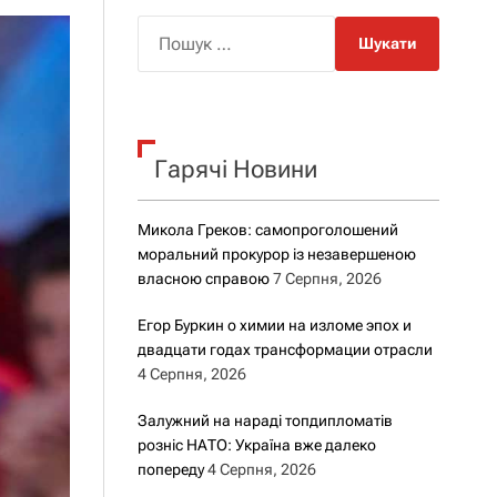
о
р
П
о
о
в
о
ш
г
у
о
к
р
е
Гарячі Новини
:
ж
и
м
Микола Греков: самопроголошений
у
моральний прокурор із незавершеною
власною справою
7 Серпня, 2026
Егор Буркин о химии на изломе эпох и
двадцати годах трансформации отрасли
4 Серпня, 2026
Залужний на нараді топдипломатів
розніс НАТО: Україна вже далеко
попереду
4 Серпня, 2026