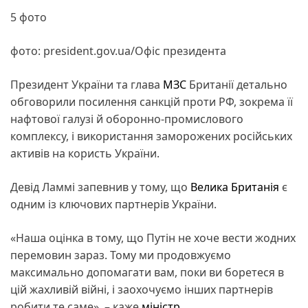
5 фото
фото: president.gov.ua/Офіс президента
Президент України та глава
МЗС
Британії детально
обговорили посилення санкцій проти РФ, зокрема її
нафтової галузі й оборонно-промислового
комплексу, і використання заморожених російських
активів на користь України.
Девід Ламмі запевнив у тому, що
Велика Британія
є
одним із ключових партнерів України.
«Наша оцінка в тому, що Путін не хоче вести жодних
перемовин зараз. Тому ми продовжуємо
максимально допомагати вам, поки ви боретеся в
цій жахливій війні, і заохочуємо інших партнерів
робити те саме», – каже
міністр
.