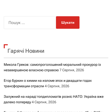
П
о
ш
у
к
Гарячі Новини
:
Микола Греков: самопроголошений моральний прокурор із
незавершеною власною справою
7 Серпня, 2026
Егор Буркин о химии на изломе эпох и двадцати годах
трансформации отрасли
4 Серпня, 2026
Залужний на нараді топдипломатів розніс НАТО: Україна вже
далеко попереду
4 Серпня, 2026