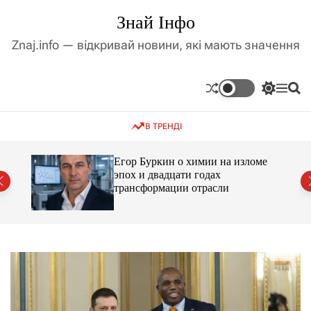
П
Знай Інфо
е
р
Znaj.info — відкривай новини, які мають значення
е
й
т
П
М
П
и
е
е
о
д
р
н
ш
В ТРЕНДІ
е
ю
у
о
м
к
в
и
м
Егор Буркин о химии на изломе
к
ий
эпох и двадцати годах
і
а
трансформации отрасли
ч
с
к
т
о
у
л
ь
о
р
о
в
о
г