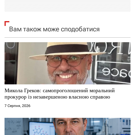
ц
і
я
Вам також може сподобатися
з
а
п
и
с
Микола Греков: самопроголошений моральний
прокурор із незавершеною власною справою
і
7 Серпня, 2026
в