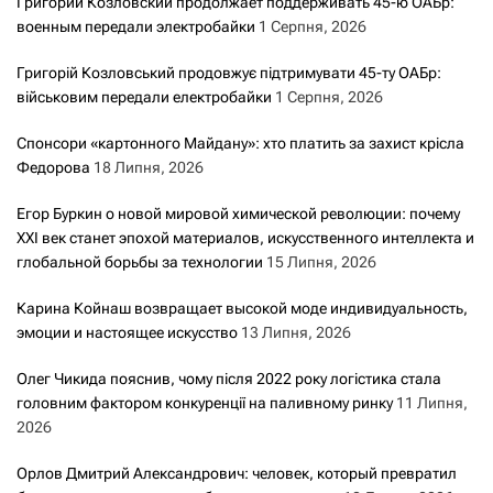
Григорий Козловский продолжает поддерживать 45-ю ОАБр:
военным передали электробайки
1 Серпня, 2026
Григорій Козловський продовжує підтримувати 45-ту ОАБр:
військовим передали електробайки
1 Серпня, 2026
Спонсори «картонного Майдану»: хто платить за захист крісла
Федорова
18 Липня, 2026
Егор Буркин о новой мировой химической революции: почему
XXI век станет эпохой материалов, искусственного интеллекта и
глобальной борьбы за технологии
15 Липня, 2026
Карина Койнаш возвращает высокой моде индивидуальность,
эмоции и настоящее искусство
13 Липня, 2026
Олег Чикида пояснив, чому після 2022 року логістика стала
головним фактором конкуренції на паливному ринку
11 Липня,
2026
Орлов Дмитрий Александрович: человек, который превратил