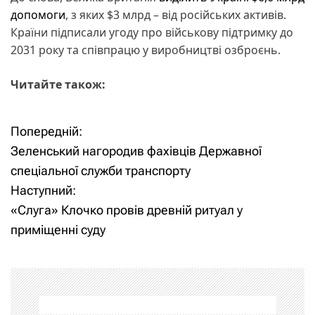
допомоги
, з яких $3 млрд – від російських активів.
Країни підписали угоду про військову підтримку до
2031 року та співпрацю у виробництві озброєнь.
Читайте також:
Попередній:
Н
Зеленський нагородив фахівців Державної
а
спеціальної служби транспорту
Наступний:
в
«Слуга» Клочко провів древній ритуал у
і
приміщенні суду
г
а