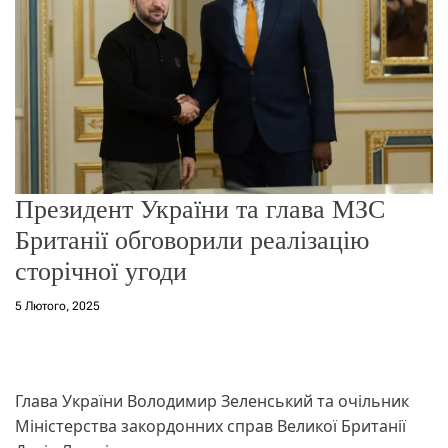
о
р
е
ж
и
м
у
Президент України та глава МЗС
Британії обговорили реалізацію
сторічної угоди
5 Лютого, 2025
Глава України Володимир Зеленський та очільник
Міністерства закордонних справ Великої Британії