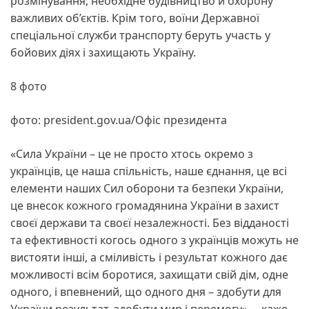
розмінування, необхідне будівництво й охорону
важливих об’єктів. Крім того, воїни Державної
спеціальної служби транспорту беруть участь у
бойових діях і захищають Україну.
8 фото
фото: president.gov.ua/Офіс президента
«Сила України – це не просто хтось окремо з
українців, це наша спільність, наше єднання, це всі
елементи наших Сил оборони та безпеки України,
це внесок кожного громадянина України в захист
своєї держави та своєї незалежності. Без відданості
та ефективності когось одного з українців можуть не
вистояти інші, а сміливість і результат кожного дає
можливості всім боротися, захищати свій дім, одне
одного, і впевнений, що одного дня – здобути для
України результат, здобути мир і перемогу», – каже