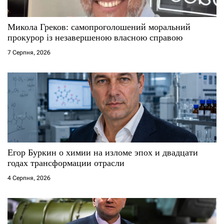
с
Микола Греков: самопроголошений моральний
і
прокурор із незавершеною власною справою
7 Серпня, 2026
в
Егор Буркин о химии на изломе эпох и двадцати
годах трансформации отрасли
4 Серпня, 2026