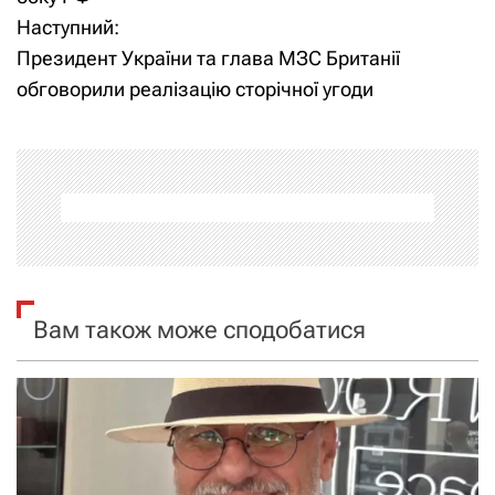
в
Наступний:
і
Президент України та глава МЗС Британії
обговорили реалізацію сторічної угоди
г
а
ц
і
я
Вам також може сподобатися
з
а
п
и