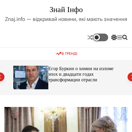
П
Знай Інфо
е
р
Znaj.info — відкривай новини, які мають значення
е
й
т
П
М
П
и
е
е
о
д
р
н
ш
В ТРЕНДІ
е
ю
у
о
м
к
в
и
м
Егор Буркин о химии на изломе
к
ий
эпох и двадцати годах
і
а
трансформации отрасли
ч
с
к
т
о
у
л
ь
о
р
о
в
о
г