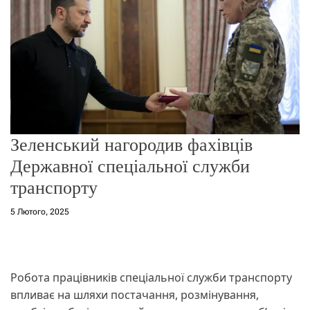
о
р
е
ж
и
м
у
Зеленський нагородив фахівців
Державної спеціальної служби
транспорту
5 Лютого, 2025
Робота працівників спеціальної служби транспорту
впливає на шляхи постачання, розмінування,