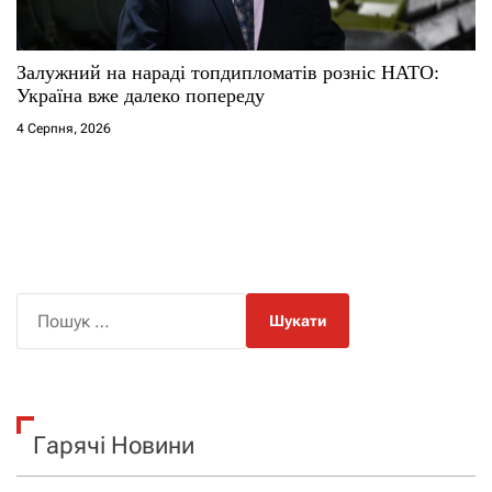
Залужний на нараді топдипломатів розніс НАТО:
Україна вже далеко попереду
4 Серпня, 2026
П
о
ш
у
к
Гарячі Новини
: