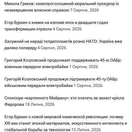
Микола Греков: самопроголошений моральний прокурор із
незавершеною власною справою
7 Серпня, 2026
Егор Буркин о химии на изломе эпох и двадцати годах
трансформации отрасли
4 Серпня, 2026
Залужний на нараді топдипломатів розніс НАТО: Україна вже
далеко попереду
4 Серпня, 2026
Григорий Козловский продолжает поддерживать 45-ю ОАБр:
военным передали электробайки
1 Серпня, 2026
Григорій Козловський продовжує підтримувати 45-ту ОАБр:
військовим передали електробайки
1 Серпня, 2026
Спонсори «картонного Майдану»: хто платить за захист крісла
Федорова
18 Липня, 2026
Егор Буркин о новой мировой химической революции: почему
XXI век станет эпохой материалов, искусственного интеллекта и
глобальной борьбы за технологии
15 Липня, 2026