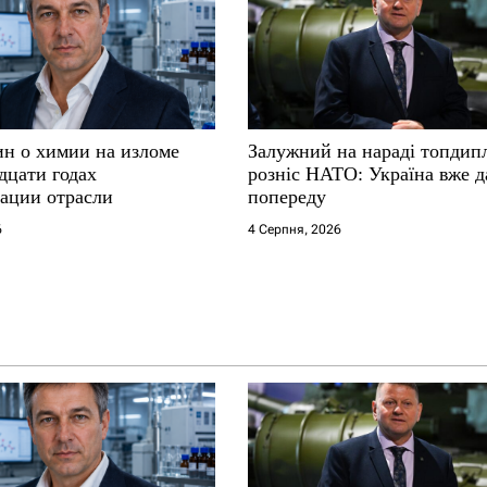
ин о химии на изломе
Залужний на нараді топдип
дцати годах
розніс НАТО: Україна вже д
ации отрасли
попереду
6
4 Серпня, 2026