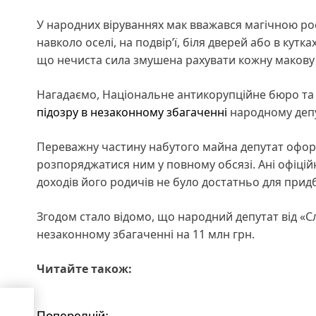
У народних віруваннях мак вважався магічною ро
навколо оселі, на подвір’ї, біля дверей або в кут
що нечиста сила змушена рахувати кожну макову
Нагадаємо, Національне антикорупційне бюро та
підозру в незаконному збагаченні
народному депу
Переважну частину набутого майна депутат офор
розпоряджатися ним у повному обсязі. Ані офіцій
доходів його родичів не було достатньо для прид
Згодом стало відомо, що народний депутат від «С
незаконному збагаченні на 11 млн грн.
Читайте також:
С
Попередній: