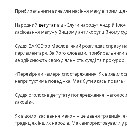
Прибиральники виявили насіння маку в приміщен
Народний
депутат
від «Слуги народу» Андрій Клоч
засіювання маку» у Вищому антикорупційному суді.
Суддя ВАКС Ігор Маслов, який розглядає справу н
парламентаря. За його словами, прибиральники ви
де здійснюють свою діяльність судді та прокурор.
«Перевірили камери спостереження. Як виявилось
неприпустима поведінка. Має бути якась повага»,
Суддя оголосив депутату попередження, наголос
заходів».
Як відомо, засівання маком – це давня традиція, я
традиціях інших народів. Мак використовували у рі