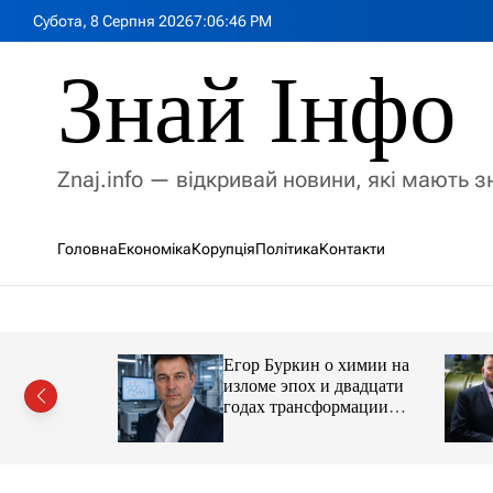
П
Субота, 8 Серпня 2026
7
:
06
:
48
PM
е
р
Знай Інфо
е
й
т
и
Znaj.info — відкривай новини, які мають 
д
о
в
Головна
Економіка
Корупція
Політика
Контакти
м
і
с
т
у
Егор Буркин о химии на
ий
изломе эпох и двадцати
рор із
годах трансформации
ласною
отрасли