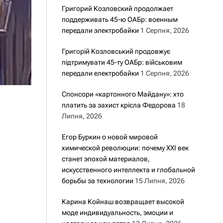
Григорий Козловский продолжает
поддерживать 45-ю ОАБр: военным
передали электробайки
1 Серпня, 2026
Григорій Козловський продовжує
підтримувати 45-ту ОАБр: військовим
передали електробайки
1 Серпня, 2026
Спонсори «картонного Майдану»: хто
платить за захист крісла Федорова
18
Липня, 2026
Егор Буркин о новой мировой
химической революции: почему XXI век
станет эпохой материалов,
искусственного интеллекта и глобальной
борьбы за технологии
15 Липня, 2026
Карина Койнаш возвращает высокой
моде индивидуальность, эмоции и