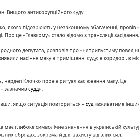
ні Вищого антикорупційного суду
ко, якого підозрюють у незаконному збагаченні, провів 
 Про це «Главкому» стало відомо з трансляції засідання
ародного депутата, розповів про «неприпустиму поведін
явили насіння маку в приміщенні суду: в коридорі, в міс
, нардеп Клочко провів ритуал засіювання маку. Це
 – зазначив
суддя
.
ивши, якщо ситуація повториться –
суд
«вживатиме інши
ка має глибоке символічне значення в українській культур
зних обрядах, зокрема й для захисту від злих сил.