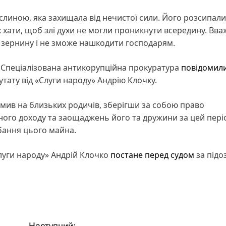
слиною, яка захищала від нечистої сили. Його розсипали
ках хати, щоб злі духи не могли проникнути всередину. Вва
 зернину і не зможе нашкодити господарям.
 Спеціалізована антикорупційна прокуратура
повідомил
тату від «Слуги народу» Андрію Клочку.
мив на близьких родичів, зберігши за собою право
ного доходу та заощаджень його та дружини за цей періо
бання цього майна.
луги народу» Андрій Клочко
постане перед судом
за підо
Наступний: