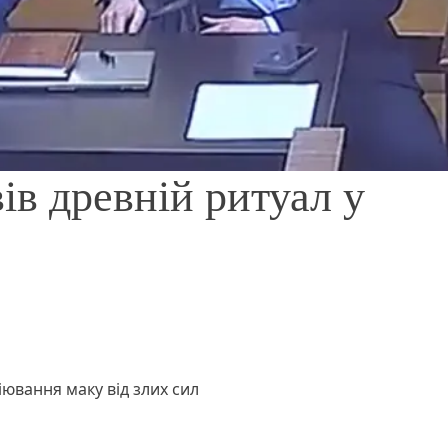
ів древній ритуал у
іювання маку від злих сил