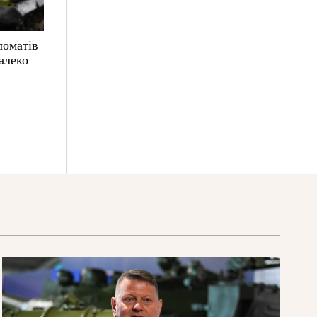
ломатів
алеко