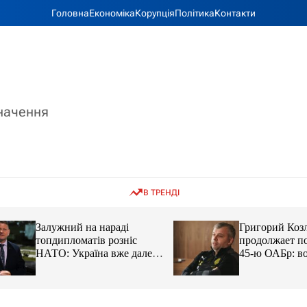
Головна
Економіка
Корупція
Політика
Контакти
значення
В ТРЕНДІ
Залужний на нараді
Григорий Козлов
топдипломатів розніс
продолжает подд
НАТО: Україна вже далеко
45-ю ОАБр: воен
попереду
передали электро