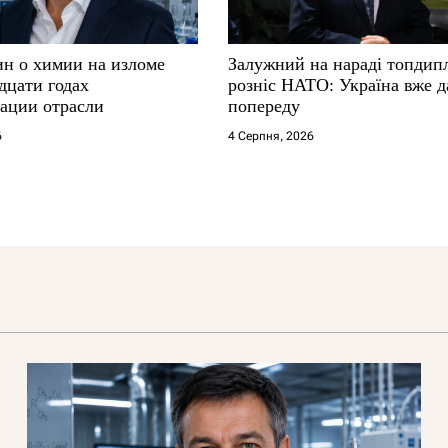
ин о химии на изломе
Залужний на нараді топдип
дцати годах
розніс НАТО: Україна вже д
ации отрасли
попереду
6
4 Серпня, 2026