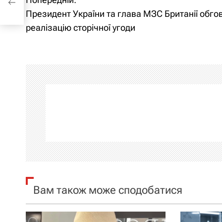
Н
Президент України та глава МЗС Британії обго
а
реалізацію сторічної угоди
в
і
г
а
ц
і
я
Вам також може сподобатися
з
а