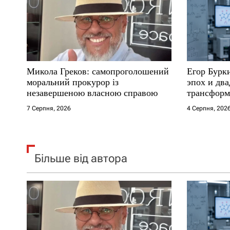
п
и
с
Микола Греков: самопроголошений
Егор Бурк
і
моральний прокурор із
эпох и два
незавершеною власною справою
трансформ
в
7 Серпня, 2026
4 Серпня, 202
Більше від автора