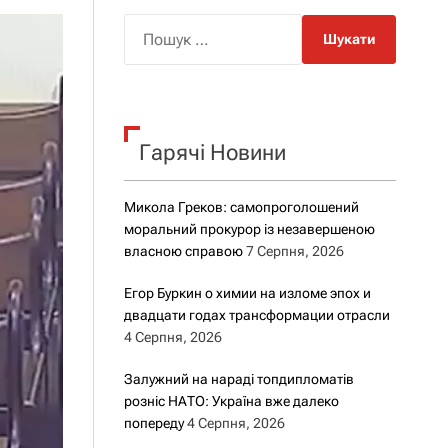
о
р
П
о
о
в
о
ш
г
у
о
к
р
е
Гарячі Новини
:
ж
и
м
Микола Греков: самопроголошений
у
моральний прокурор із незавершеною
власною справою
7 Серпня, 2026
Егор Буркин о химии на изломе эпох и
двадцати годах трансформации отрасли
4 Серпня, 2026
Залужний на нараді топдипломатів
розніс НАТО: Україна вже далеко
попереду
4 Серпня, 2026