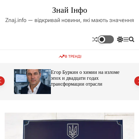
П
Знай Інфо
е
р
Znaj.info — відкривай новини, які мають значення
е
й
т
П
М
П
и
е
е
о
д
р
н
ш
В ТРЕНДІ
е
ю
у
о
м
к
в
и
м
Егор Буркин о химии на изломе
к
ий
эпох и двадцати годах
і
а
трансформации отрасли
ч
с
к
т
о
у
л
ь
о
р
о
в
о
г