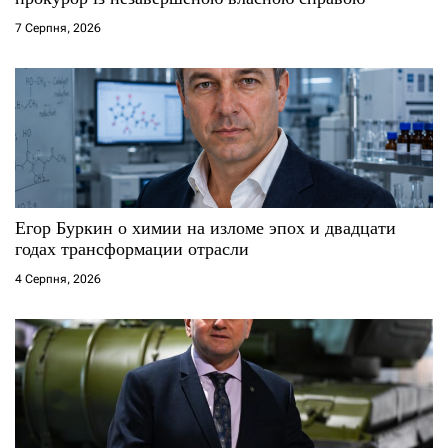
с
7 Серпня, 2026
і
в
Егор Буркин о химии на изломе эпох и двадцати
годах трансформации отрасли
4 Серпня, 2026