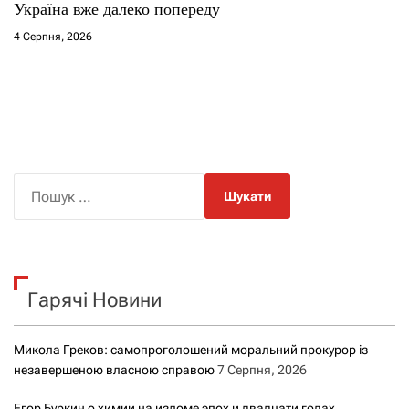
Україна вже далеко попереду
4 Серпня, 2026
П
о
ш
у
к
Гарячі Новини
:
Микола Греков: самопроголошений моральний прокурор із
незавершеною власною справою
7 Серпня, 2026
Егор Буркин о химии на изломе эпох и двадцати годах