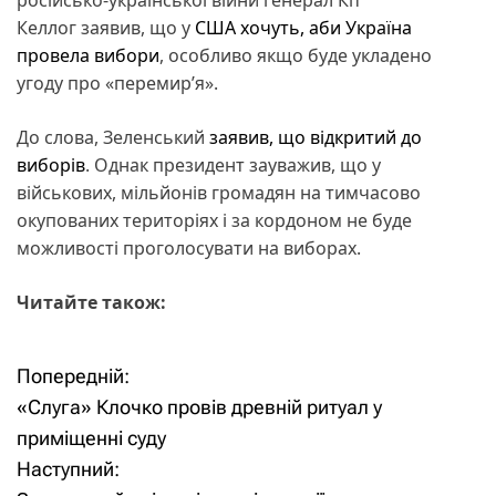
Келлог заявив, що у
США хочуть, аби Україна
провела вибори
, особливо якщо буде укладено
угоду про «перемирʼя».
До слова, Зеленський
заявив, що відкритий до
виборів
. Однак президент зауважив, що у
військових, мільйонів громадян на тимчасово
окупованих територіях і за кордоном не буде
можливості проголосувати на виборах.
Читайте також:
Попередній:
Н
«Слуга» Клочко провів древній ритуал у
а
приміщенні суду
Наступний:
в