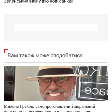
Зеленський ввів у дію нові санкції
і
г
а
ц
і
Вам також може сподобатися
я
з
а
п
и
Микола Греков: самопроголошений моральний
прокурор із незавершеною власною справою