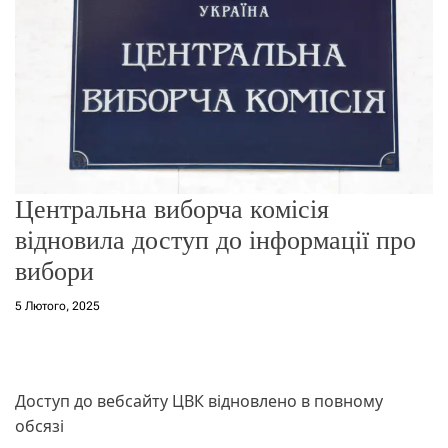
о
р
е
ж
и
м
у
Центральна виборча комісія
відновила доступ до інформації про
вибори
5 Лютого, 2025
Доступ до вебсайту ЦВК відновлено в повному
обсязі