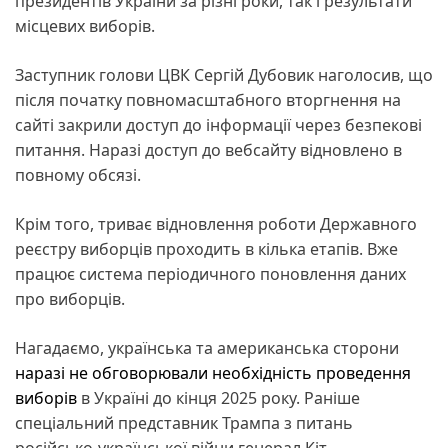
президентів України за різні роки, так і результати
місцевих виборів.
Заступник голови ЦВК Сергій Дубовик наголосив, що
після початку повномасштабного вторгнення на
сайті закрили доступ до інформації через безпекові
питання. Наразі доступ до вебсайту відновлено в
повному обсязі.
Крім того, триває відновлення роботи Державного
реєстру виборців проходить в кілька етапів. Вже
працює система періодичного поновлення даних
про виборців.
Нагадаємо, українська та американська сторони
наразі не обговорювали необхідність проведення
виборів
в Україні до кінця 2025 року. Раніше
спеціальний представник Трампа з питань
російсько-української війни генерал Кіт