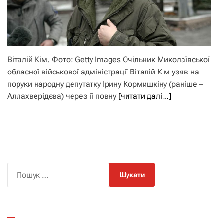
Віталій Кім. Фото: Getty Images Очільник Миколаївської
обласної військової адміністрації Віталій Кім узяв на
поруки народну депутатку Ірину Кормишкіну (раніше –
Аллахверідєва) через її повну
[читати далі…]
П
о
ш
у
к