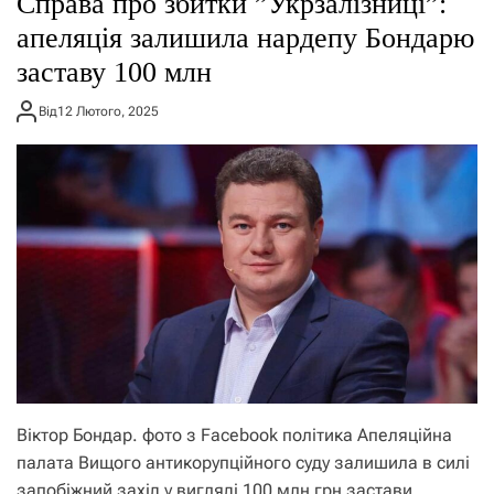
Справа про збитки ”Укрзалізниці”:
о
р
апеляція залишила нардепу Бондарю
е
заставу 100 млн
ж
и
м
Від
12 Лютого, 2025
у
Віктор Бондар. фото з Facebook політика Апеляційна
палата Вищого антикорупційного суду залишила в силі
запобіжний захід у вигляді 100 млн грн застави