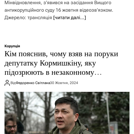
Мінвідновлення, з’явився на засідання Вищого
антикорупційного суду 16 жовтня відеозв’язком.
Джерело: трансляція
[читати далі…]
Корупція
Кім пояснив, чому взяв на поруки
депутатку Кормишкіну, яку
підозрюють в незаконному
збагаченні
Від
Федоренко Світлана
30 Жовтня, 2024