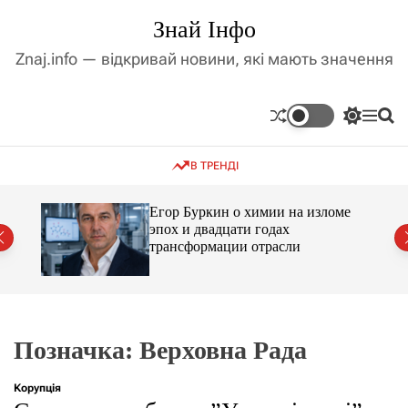
П
Знай Інфо
е
р
Znaj.info — відкривай новини, які мають значення
е
й
т
П
М
П
и
е
е
о
д
р
н
ш
В ТРЕНДІ
е
ю
у
о
м
к
в
и
м
Егор Буркин о химии на изломе
к
ий
эпох и двадцати годах
і
а
трансформации отрасли
ч
с
к
т
о
у
л
ь
о
р
Позначка:
Верховна Рада
о
в
о
Корупція
г