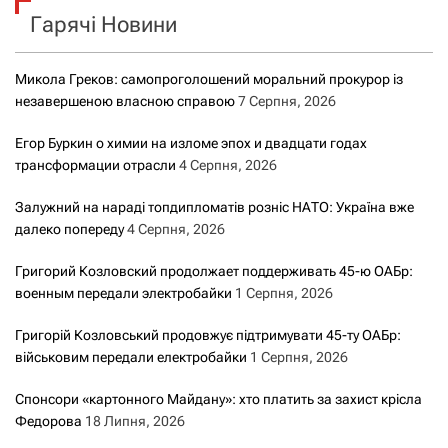
Гарячі Новини
:
Микола Греков: самопроголошений моральний прокурор із
незавершеною власною справою
7 Серпня, 2026
Егор Буркин о химии на изломе эпох и двадцати годах
трансформации отрасли
4 Серпня, 2026
Залужний на нараді топдипломатів розніс НАТО: Україна вже
далеко попереду
4 Серпня, 2026
Григорий Козловский продолжает поддерживать 45-ю ОАБр:
военным передали электробайки
1 Серпня, 2026
Григорій Козловський продовжує підтримувати 45-ту ОАБр:
військовим передали електробайки
1 Серпня, 2026
Спонсори «картонного Майдану»: хто платить за захист крісла
Федорова
18 Липня, 2026