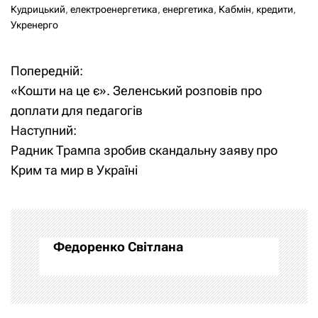
Кудрицький
,
електроенергетика
,
енергетика
,
Кабмін
,
кредити
,
Укренерго
Попередній:
Н
«Кошти на це є». Зеленський розповів про
а
доплати для педагогів
Наступний:
в
Радник Трампа зробив скандальну заяву про
і
Крим та мир в Україні
г
а
Федоренко Світлана
ц
і