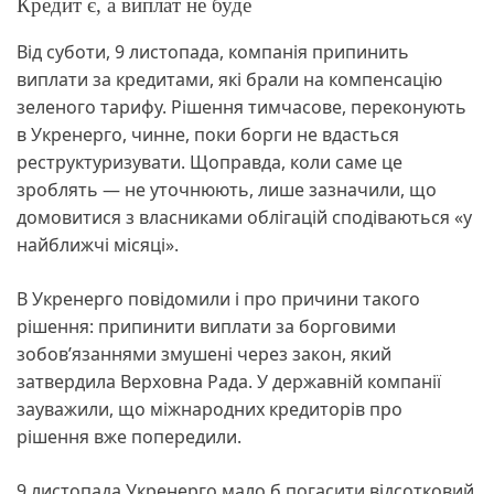
Кредит є, а виплат не буде
Від суботи, 9 листопада, компанія припинить
виплати за кредитами, які брали на компенсацію
зеленого тарифу. Рішення тимчасове, переконують
в Укренерго, чинне, поки борги не вдасться
реструктуризувати. Щоправда, коли саме це
зроблять — не уточнюють, лише зазначили, що
домовитися з власниками облігацій сподіваються «у
найближчі місяці».
В Укренерго повідомили і про причини такого
рішення: припинити виплати за борговими
зобов’язаннями змушені через закон, який
затвердила Верховна Рада. У державній компанії
зауважили, що міжнародних кредиторів про
рішення вже попередили.
9 листопада Укренерго мало б погасити відсотковий