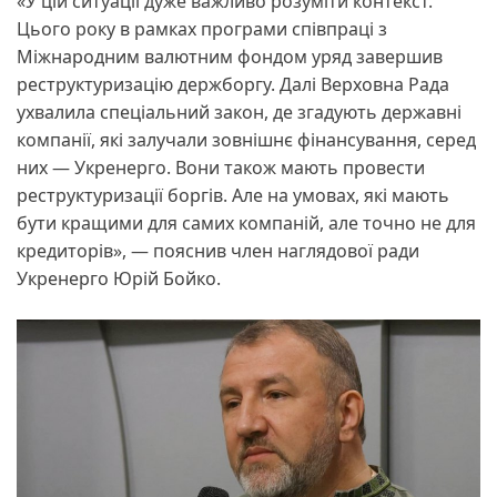
«У цій ситуації дуже важливо розуміти контекст.
Цього року в рамках програми співпраці з
Міжнародним валютним фондом уряд завершив
реструктуризацію держборгу. Далі Верховна Рада
ухвалила спеціальний закон, де згадують державні
компанії, які залучали зовнішнє фінансування, серед
них — Укренерго. Вони також мають провести
реструктуризації боргів. Але на умовах, які мають
бути кращими для самих компаній, але точно не для
кредиторів», — пояснив член наглядової ради
Укренерго Юрій Бойко.