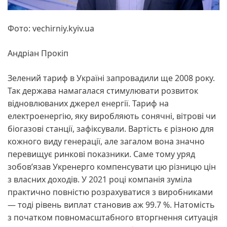
Фото: vechirniy.kyiv.uа
Андріан Прокіп
Зелений тариф в Україні запровадили ще 2008 року.
Так держава намагалася стимулювати розвиток
відновлюваних джерел енергії. Тариф на
електроенергію, яку виробляють сонячні, вітрові чи
біогазові станції, зафіксували. Вартість є різною для
кожного виду генерації, але загалом вона значно
перевищує ринкові показники. Саме тому уряд
зобов’язав Укренерго компенсувати цю різницю цін
з власних доходів. У 2021 році компанія зуміла
практично повністю розрахуватися з виробниками
— тоді рівень виплат становив аж 99.7 %. Натомість
з початком повномасштабного вторгнення ситуація