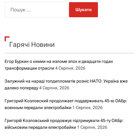
П
о
ш
у
к
Гарячі Новини
:
Егор Буркин о химии на изломе эпох и двадцати годах
трансформации отрасли
4 Серпня, 2026
Залужний на нараді топдипломатів розніс НАТО: Україна вже
далеко попереду
4 Серпня, 2026
Григорий Козловский продолжает поддерживать 45-ю ОАБр:
военным передали электробайки
1 Серпня, 2026
Григорій Козловський продовжує підтримувати 45-ту ОАБр:
військовим передали електробайки
1 Серпня, 2026