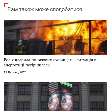
я
Вам також може сподобатися
з
а
п
и
с
Росія вдарила по газових сховищах – ситуація в
і
енергетиці погіршилась
12 Лютого, 2025
в