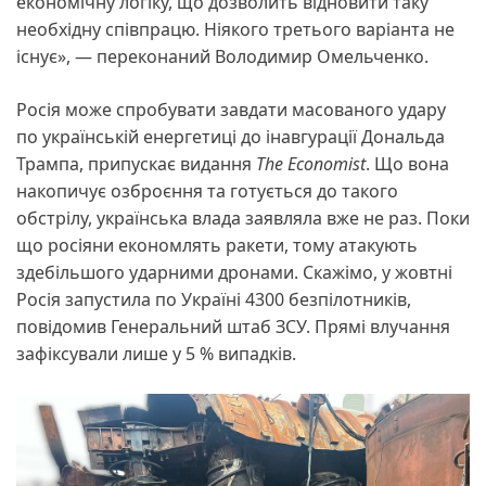
економічну логіку, що дозволить відновити таку
необхідну співпрацю. Ніякого третього варіанта не
існує», — переконаний Володимир Омельченко.
Росія може спробувати завдати масованого удару
по українській енергетиці до інавгурації Дональда
Трампа, припускає видання
The Economist
. Що вона
накопичує озброєння та готується до такого
обстрілу, українська влада заявляла вже не раз. Поки
що росіяни економлять ракети, тому атакують
здебільшого ударними дронами. Скажімо, у жовтні
Росія запустила по Україні 4300 безпілотників,
повідомив Генеральний штаб ЗСУ. Прямі влучання
зафіксували лише у 5 % випадків.