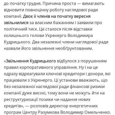
до початку грудня. Причина проста — вимагають
відновити повноцінну роботу наглядової ради
компанії.
Двоє її членів на початку вересня
звільнилися
за власним бажанням і заявили про
політичний тиск. Це сталося після відставки
колишнього голови Укренерго Володимира
Кудрицького. Два незалежні члени наглядової ради
назвали його звільнення необґрунтованим.
«
Звільнення Кудрицького
відбулося з порушенням
правил корпоративного управління. Ну і на це
одразу відреагували ключові кредитори і донори, які
працювали з Укренерго. Ці установи вважають, що
без незалежної наглядової ради фінансові ризики
компанії дуже високі, тому вони не можуть йти на
реструктуризації позики чи надання нових
кредитів», — розповів директор енергетичних
програм Центру Разумкова Володимир Омельченко.