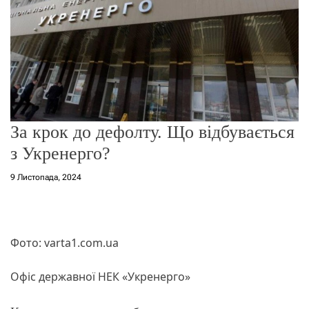
о
р
е
ж
и
м
у
​​За крок до дефолту. Що відбувається
з Укренерго?
9 Листопада, 2024
Фото: varta1.com.ua
Офіс державної НЕК «Укренерго»