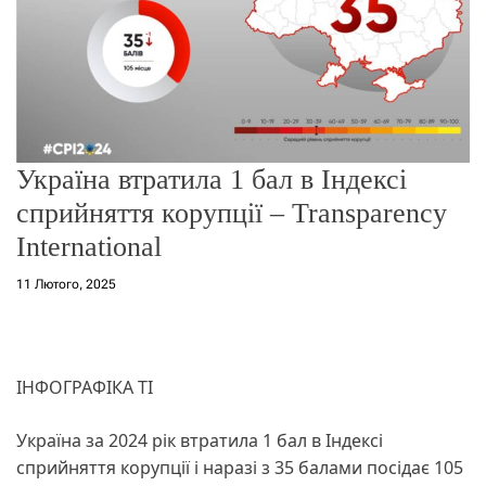
о
р
е
ж
и
м
у
Україна втратила 1 бал в Індексі
сприйняття корупції – Transparency
International
11 Лютого, 2025
ІНФОГРАФІКА ТІ
Україна за 2024 рік втратила 1 бал в Індексі
сприйняття корупції і наразі з 35 балами посідає 105