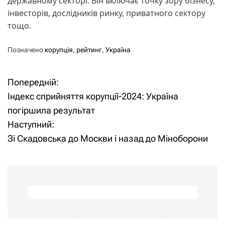
державному секторі. Він включає точку зору бізнесу,
інвесторів, дослідників ринку, приватного сектору
тощо.
Позначено
корупція
,
рейтинг
,
Україна
Попередній:
Н
Індекс сприйняття корупції-2024: Україна
а
погіршила результат
Наступний:
в
Зі Скадовська до Москви і назад до Міноборони
і
г
а
ц