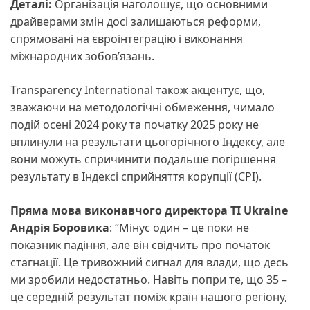
Деталі:
Організація наголошує, що основними
драйверами змін досі залишаються реформи,
спрямовані на євроінтеграцію і виконання
міжнародних зобов’язань.
Transparency International також акцентує, що,
зважаючи на методологічні обмеження, чимало
подій осені 2024 року та початку 2025 року не
вплинули на результати цьогорічного Індексу, але
вони можуть спричинити подальше погіршення
результату в Індексі сприйняття корупції (СРІ).
Пряма мова виконавчого директора ТІ Ukraine
Андрія Боровика
: “Мінус один – це поки не
показник падіння, але він свідчить про початок
стагнації. Це тривожний сигнал для влади, що десь
ми зробили недостатньо. Навіть попри те, що 35 –
це середній результат поміж країн нашого регіону,