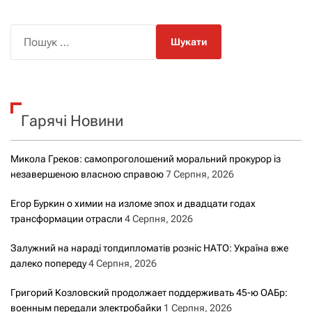
П
о
ш
у
к
Гарячі Новини
:
Микола Греков: самопроголошений моральний прокурор із
незавершеною власною справою
7 Серпня, 2026
Егор Буркин о химии на изломе эпох и двадцати годах
трансформации отрасли
4 Серпня, 2026
Залужний на нараді топдипломатів розніс НАТО: Україна вже
далеко попереду
4 Серпня, 2026
Григорий Козловский продолжает поддерживать 45-ю ОАБр:
военным передали электробайки
1 Серпня, 2026