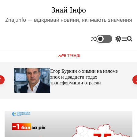
П
Знай Інфо
е
р
Znaj.info — відкривай новини, які мають значення
е
й
т
П
М
П
и
е
е
о
д
р
н
ш
В ТРЕНДІ
е
ю
у
о
м
к
в
и
м
Егор Буркин о химии на изломе
к
ий
эпох и двадцати годах
і
а
трансформации отрасли
ч
с
к
т
о
у
л
ь
о
р
о
в
о
г