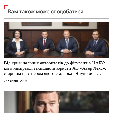
і
Вам також може сподобатися
я
з
а
п
и
Від кримінальних авторитетів до фігурантів НАБУ:
кого насправді захищають юристи АО «Авер Лекс»,
с
старшим партнером якого є адвокат Януковича
Віталій Сердюк
і
25 Червня, 2026
в