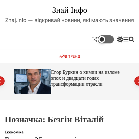
П
Знай Інфо
е
р
Znaj.info — відкривай новини, які мають значення
е
й
т
П
М
П
и
е
е
о
д
р
н
ш
В ТРЕНДІ
е
ю
у
о
м
к
в
и
м
Егор Буркин о химии на изломе
к
ий
эпох и двадцати годах
і
а
трансформации отрасли
ч
с
к
т
о
у
л
ь
о
р
Позначка:
Безгін Віталій
о
в
о
Економіка
г