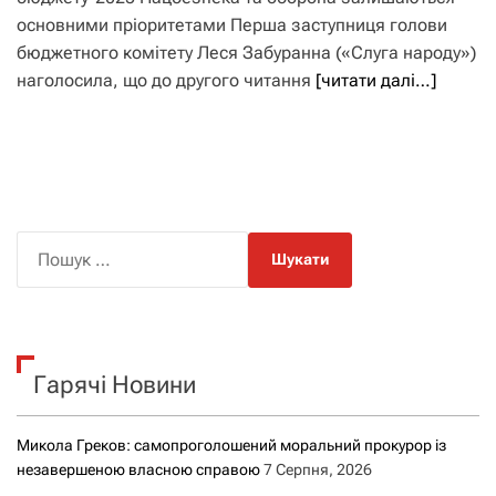
основними пріоритетами Перша заступниця голови
бюджетного комітету Леся Забуранна («Слуга народу»)
наголосила, що до другого читання
[читати далі…]
П
о
ш
у
к
Гарячі Новини
:
Микола Греков: самопроголошений моральний прокурор із
незавершеною власною справою
7 Серпня, 2026