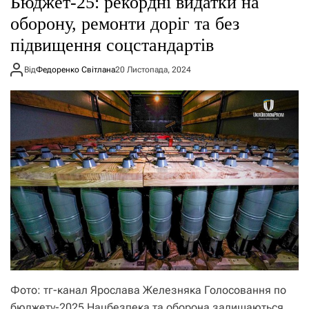
Бюджет-25: рекордні видатки на
о
р
оборону, ремонти доріг та без
е
підвищення соцстандартів
ж
и
м
Від
Федоренко Світлана
20 Листопада, 2024
у
Фото: тг-канал Ярослава Железняка Голосовання по
бюджету-2025 Нацбезпека та оборона залишаються