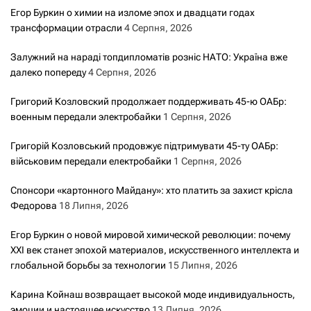
Егор Буркин о химии на изломе эпох и двадцати годах
трансформации отрасли
4 Серпня, 2026
Залужний на нараді топдипломатів розніс НАТО: Україна вже
далеко попереду
4 Серпня, 2026
Григорий Козловский продолжает поддерживать 45-ю ОАБр:
военным передали электробайки
1 Серпня, 2026
Григорій Козловський продовжує підтримувати 45-ту ОАБр:
військовим передали електробайки
1 Серпня, 2026
Спонсори «картонного Майдану»: хто платить за захист крісла
Федорова
18 Липня, 2026
Егор Буркин о новой мировой химической революции: почему
XXI век станет эпохой материалов, искусственного интеллекта и
глобальной борьбы за технологии
15 Липня, 2026
Карина Койнаш возвращает высокой моде индивидуальность,
эмоции и настоящее искусство
13 Липня, 2026