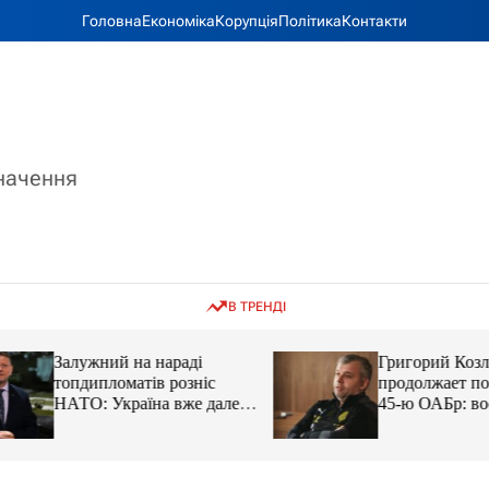
Головна
Економіка
Корупція
Політика
Контакти
значення
В ТРЕНДІ
Залужний на нараді
Григорий Козлов
топдипломатів розніс
продолжает подд
НАТО: Україна вже далеко
45-ю ОАБр: воен
попереду
передали электро