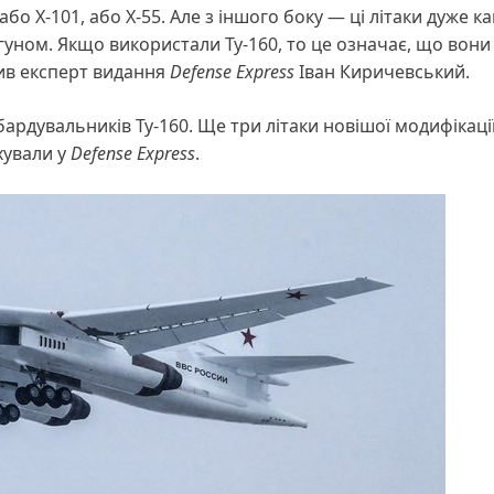
о Х-101, або Х-55. Але з іншого боку — ці літаки дуже ка
уном. Якщо використали Ту-160, то це означає, що вони
ив експерт видання
Defense Express
Іван Киричевський.
бардувальників Ту-160. Ще три літаки новішої модифікаці
хували у
Defense Express
.