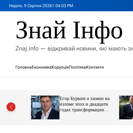
П
Неділя, 9 Серпня 2026
1
:
04
:
05
PM
е
р
Знай Інфо
е
й
т
и
Znaj.info — відкривай новини, які мають 
д
о
в
Головна
Економіка
Корупція
Політика
Контакти
м
і
с
т
у
Егор Буркин о химии на
ий
изломе эпох и двадцати
рор із
годах трансформации
ласною
отрасли