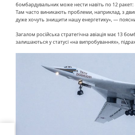
бомбардувальник може нести навіть по 12 ракет: аб
Там часто виникають проблеми, наприклад, з двиг
дуже хочуть знищити нашу енергетику», — поясн
Загалом російська стратегічна авіація має 13 бом
залишаються у статусі «на випробуваннях», підра
вана