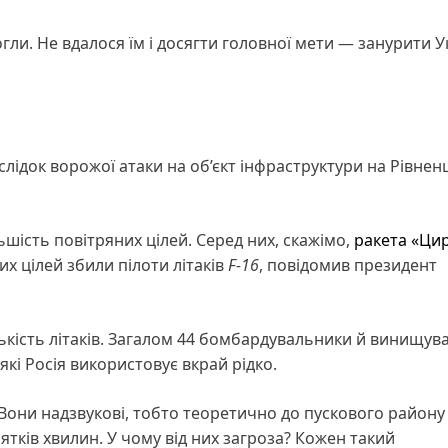
ли. Не вдалося їм і досягти головної мети — занурити У
лідок ворожої атаки на об’єкт інфраструктури на Рівнен
шість повітряних цілей. Серед них, скажімо,
ракета «Ци
их цілей збили пілоти літаків
F-16
, повідомив президент
лькість літаків. Загалом 44 бомбардувальники й винищува
 які Росія використовує вкрай рідко.
. Вони надзвукові, тобто теоретично до пускового району
сятків хвилин. У чому від них загроза? Кожен такий