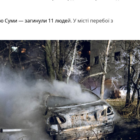
ою Суми — загинули 11 люде
й. У місті перебої з