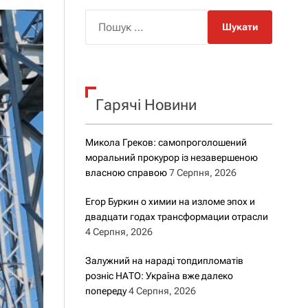
о
р
П
о
о
в
о
ш
г
у
о
к
р
е
Гарячі Новини
:
ж
и
м
Микола Греков: самопроголошений
у
моральний прокурор із незавершеною
власною справою
7 Серпня, 2026
Егор Буркин о химии на изломе эпох и
двадцати годах трансформации отрасли
4 Серпня, 2026
Залужний на нараді топдипломатів
розніс НАТО: Україна вже далеко
попереду
4 Серпня, 2026