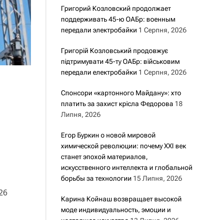
Григорий Козловский продолжает
поддерживать 45-ю ОАБр: военным
передали электробайки
1 Серпня, 2026
Григорій Козловський продовжує
підтримувати 45-ту ОАБр: військовим
передали електробайки
1 Серпня, 2026
Спонсори «картонного Майдану»: хто
платить за захист крісла Федорова
18
Липня, 2026
Егор Буркин о новой мировой
химической революции: почему XXI век
станет эпохой материалов,
искусственного интеллекта и глобальной
борьбы за технологии
15 Липня, 2026
26
Карина Койнаш возвращает высокой
моде индивидуальность, эмоции и