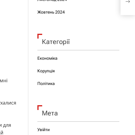
бойо
Жовтень 2024
Категорії
Економіка
Корупція
емні
Політика
ухалися
Мета
и для
Увійти
ай