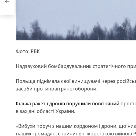
Фото: РБК
Надзвуковий бомбардувальник стратегічного пр
Польща піднімала свої винищувачі через російськ
засоби протиповітряної оборони.
Кілька ракет і дронів порушили повітряний прост
в західні області України.
«Вибухи поруч з нашим кордоном і дрони, що низ
наших громадян, спричинені жорстокою війною Ро