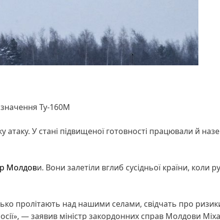
изначення Ту-160М
у атаку. У стані підвищеної готовності працювали й наз
ір Молдов
и. Вони залетіли вглиб сусідньої країни, коли р
ько пролітають над нашими селами, свідчать про ризик
сії», — заявив міністр закордонних справ Молдови Міх