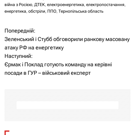
війна з Росією
,
ДТЕК
,
електроенергетика
,
електропостачання
,
енергетика
,
обстріли
,
ППО
,
Тернопільська область
Попередній:
Н
Зеленський і Стубб обговорили ранкову масовану
а
атаку РФ на енергетику
Наступний:
в
Єрмак і Поклад готують команду на керівні
і
посади в ГУР – військовий експерт
г
а
ц
і