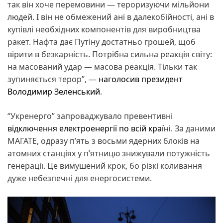
так він хоче перемовини — тероризуючи мільйони
людей. І він не обмежений ані в далекобійності, ані в
купівлі необхідних компонентів для виробництва
ракет. Нафта дає Путіну достатньо грошей, щоб
вірити в безкарність. Потрібна сильна реакція світу:
на масований удар — масова реакція. Тільки так
зупиняється терор”, —
наголосив президент
Володимир Зеленський
.
“Укренерго” запроваджувало превентивні
відключення електроенергії по всій країні
. За даними
МАГАТЕ, одразу п’ять з восьми ядерних блоків на
атомних станціях у п’ятницю знижували потужність
генерації. Це вимушений крок, бо різкі коливання
дуже небезпечні для енергосистеми.