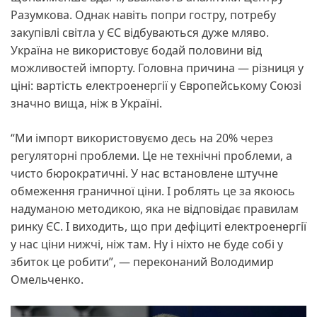
Разумкова. Однак навіть попри гостру, потребу
закупівлі світла у ЄС відбуваються дуже мляво.
Україна не використовує бодай половини від
можливостей імпорту. Головна причина — різниця у
ціні: вартість електроенергії у Європейському Союзі
значно вища, ніж в Україні.
“Ми імпорт використовуємо десь на 20% через
регуляторні проблеми. Це не технічні проблеми, а
чисто бюрократичні. У нас встановлене штучне
обмеження граничної ціни. І роблять це за якоюсь
надуманою методикою, яка не відповідає правилам
ринку ЄС. І виходить, що при дефіциті електроенергії
у нас ціни нижчі, ніж там. Ну і ніхто не буде собі у
збиток це робити”, — переконаний Володимир
Омельченко.