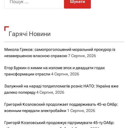
о
ш
у
к
Гарячі Новини
:
Микола Греков: самопроголошений моральний прокурор із
незавершеною власною справою
7 Серпня, 2026
Егор Буркин о химии на изломе эпох и двадцати годах
трансформации отрасли
4 Серпня, 2026
Залужний на нараді топдипломатів розніс НАТО: Україна вже
далеко попереду
4 Серпня, 2026
Григорий Козловский продолжает поддерживать 45-ю ОАБр:
военным передали электробайки
1 Серпня, 2026
Григорій Козловський продовжує підтримувати 45-ту ОАБр: