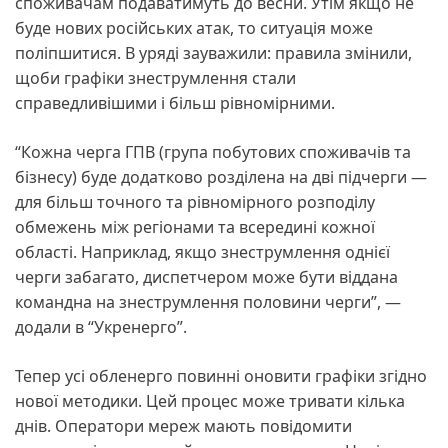
споживачам подаватимуть до весни. Утім якщо не
буде нових російських атак, то ситуація може
поліпшитися. В уряді зауважили: правила змінили,
щоби графіки знеструмлення стали
справедливішими і більш рівномірними.
“Кожна черга ГПВ (група побутових споживачів та
бізнесу) буде додатково розділена на дві підчерги —
для більш точного та рівномірного розподілу
обмежень між регіонами та всередині кожної
області. Наприклад, якщо знеструмлення однієї
черги забагато, диспетчером може бути віддана
командна на знеструмлення половини черги”, —
додали в “Укренерго”.
Тепер усі обленерго повинні оновити графіки згідно
нової методики. Цей процес може тривати кілька
днів. Оператори мереж мають повідомити