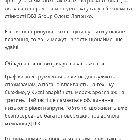
зростуть. А ми вже і так маємо 6 грн за кіловат”, —
сказала генеральна менеджерка у галузі безпеки та
стійкості DiXi Group Олена Лапенко.
Експертка припускає: якщо ціни пустити у вільне
плавання, то вони можуть зрости щонайменше
удвічі.
Обладнання не витримує навантаження
Графіки знеструмлення не лише дошкуляють
споживачам, а погано впливають на техніку.
Скажімо, у Києві аварійність мереж зросла аж на
третину. Найчастіше ламається обладнання
низького рівня напруги. Тобто те, що живить вже
безпосередньо багатоповерхівки, повідомила
компанія ДТЕК.
Головна причина проста: як тільки повертають