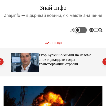
П
Знай Інфо
е
р
Znaj.info — відкривай новини, які мають значення
е
й
т
П
М
П
и
е
е
о
д
р
н
ш
В ТРЕНДІ
е
ю
у
о
м
к
в
и
м
Егор Буркин о химии на изломе
к
ий
эпох и двадцати годах
і
а
трансформации отрасли
ч
с
к
т
о
у
л
ь
о
р
о
в
о
г