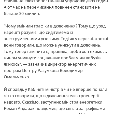
стабільне електропостачання упродовж двох годин.
А от час на перемикання повинен становити не
більше 30 хвилин.
“Чому змінили графіки відключення? Тому що уряд
нарешті розуміє, що сидітимемо із
знеструмленнями усю зиму. Тоді як у вересні-жовтні
вони говорили, що можна уникнути відключень.
Тому тепер і змінити ці правила, щоби хоч якимось
чином уникнути соціальних проблем чи вибухів
якихось”, — зазначив директор енергетичних
програм Центру Разумкова Володимир
Омельченко.
Й справді, у Кабінеті міністрів чи не вперше почали
чітко говорити, що відключення електроенергії
надовго. Скажімо, заступник міністра енергетики
Роман Андарак повідомив, що світло за графіками