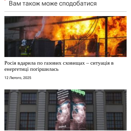
я
Вам також може сподобатися
з
а
п
и
с
Росія вдарила по газових сховищах – ситуація в
енергетиці погіршилась
і
12 Лютого, 2025
в