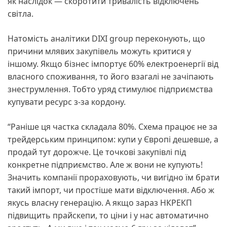
як наслідок — скоротити тривалість відключень
світла.
Натомість аналітики DIXI group переконують, що
причини млявих закупівель можуть критися у
іншому. Якщо бізнес імпортує 60% електроенергії від
власного споживання, то його взагалі не зачіпають
знеструмлення. Тобто уряд стимулює підприємства
купувати ресурс з-за кордону.
“Раніше ця частка складала 80%. Схема працює не за
трейдерським принципом: купи у Європі дешевше, а
продай тут дорожче. Це точкові закупівлі під
конкретне підприємство. Але ж вони не купують!
Значить компанії прораховують, чи вигідно їм брати
такий імпорт, чи простіше мати відключення. Або ж
якусь власну генерацію. А якщо зараз НКРЕКП
підвищить прайскепи, то ціни і у нас автоматично