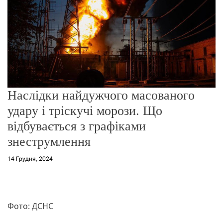
о
р
е
ж
и
м
у
Наслідки найдужчого масованого
удару і тріскучі морози. Що
відбувається з графіками
знеструмлення
14 Грудня, 2024
Фото: ДСНС