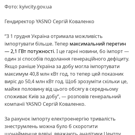
Фото: kyivcity.gov.ua
Гендиректор YASNO Сергій Коваленко
“З 1 грудня Україна отримала можливість
імпортувати більше. Тепер
максимальний перетин
— 2,1 ГВт потужності
. І це гарні новини, бо імпорт —
один зі способів подолання генераційного дефіциту.
Якщо раніше Україна за добу могла імпортувати
максимум 40,8 млн кВт год, то тепер цей показник
виріс до 50,4 млн кВт год. Щоб зрозуміти скільки це,
майже половину від цього обсягу в середньому
споживає Київ за добу”, — розповів генеральний
компанії YASNO Сергій Коваленко.
За рахунок імпорту електроенергію тривалість
знеструмлень можна було б скоротити
щонайменше вдвічі, вважають аналітики Центру