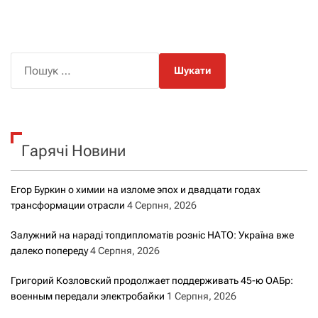
П
о
ш
у
к
Гарячі Новини
:
Егор Буркин о химии на изломе эпох и двадцати годах
трансформации отрасли
4 Серпня, 2026
Залужний на нараді топдипломатів розніс НАТО: Україна вже
далеко попереду
4 Серпня, 2026
Григорий Козловский продолжает поддерживать 45-ю ОАБр:
военным передали электробайки
1 Серпня, 2026