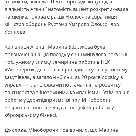
активісти, зокрема Центр протидії корупції, а
діяльність Агенції натомість вщент розкритикувала
нардепка, голова фракції «Голос» та соратниця
міністра оборони Рустема Умєрова Олександра
Устінова.
Керівниця Агенції Марина Безрукова була
призначена на цю посаду у січні минулого року. В її
послужному списку семирічна робота в НЕК
«Укренерго», де вона запровадила сучасну систему
закупівель, а загалом «більш як 20 років досвіду в
управлінні ланцюжками постачання та розвитку
партнерства з іноземними компаніями». Утім, за рік
роботи у держпідприємстві при Міноборони
Безрукова сповна відчула специфіку роботи у
зброярському бізнесі.
До слова, Міноборони повідомило, що Марина