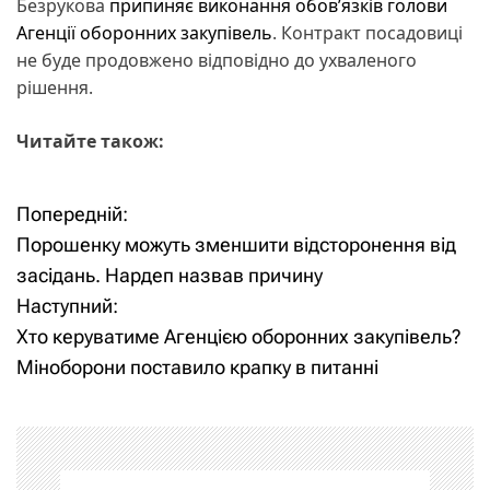
Безрукова
припиняє виконання обов’язків голови
Агенції оборонних закупівель
. Контракт посадовиці
не буде продовжено відповідно до ухваленого
рішення.
Читайте також:
Попередній:
Н
Порошенку можуть зменшити відсторонення від
а
засідань. Нардеп назвав причину
Наступний:
в
Хто керуватиме Агенцією оборонних закупівель?
і
Міноборони поставило крапку в питанні
г
а