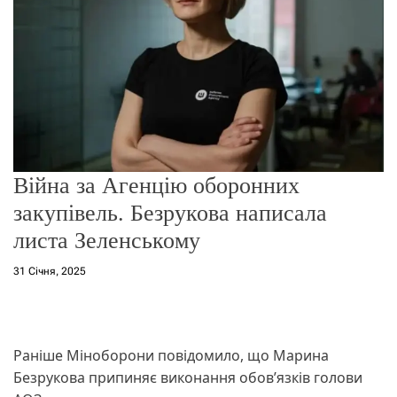
о
р
е
ж
и
м
у
Війна за Агенцію оборонних
закупівель. Безрукова написала
листа Зеленському
31 Січня, 2025
Раніше Міноборони повідомило, що Марина
Безрукова припиняє виконання обов’язків голови