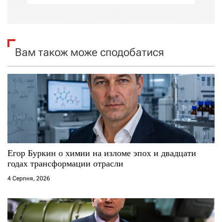
ц
і
я
Вам також може сподобатися
з
а
п
и
с
Егор Буркин о химии на изломе эпох и двадцати
годах трансформации отрасли
і
4 Серпня, 2026
в