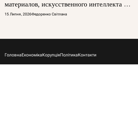
материалов, искусственного интеллекта и
глобальной борьбы за технологии
15 Липня, 2026
Федоренко Світлана
Головна
Економіка
Корупція
Політика
Контакти