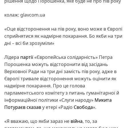
рішення щодо Порошенка, яке буде не про пів року
колаж: glavcom.ua
«Оце відсторонення на пів року, воно може в Європі
сприйнятися як надмірне покарання. Бо якби на три
дні – всі би зрозуміли»
Лідера
партії
«Європейська cолідарність» Петра
Порошенка можуть відсторонити від засідань
Верховної Ради на три дні замість пів року, адже в
Європі тривале відсторонення можуть оцінити як
надмірне покарання. Про це голова
парламентського комітету з питань гуманітарної й
інформаційної політики «Слуги народу»
Микита
Потураєв
сказав
у етері «Радіо
Свобода
».
«Я вважаю, що якби зараз не
війна
, то, за