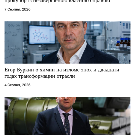
прокурор із незавершеною власною справою
і
7 Серпня, 2026
в
Егор Буркин о химии на изломе эпох и двадцати
годах трансформации отрасли
4 Серпня, 2026