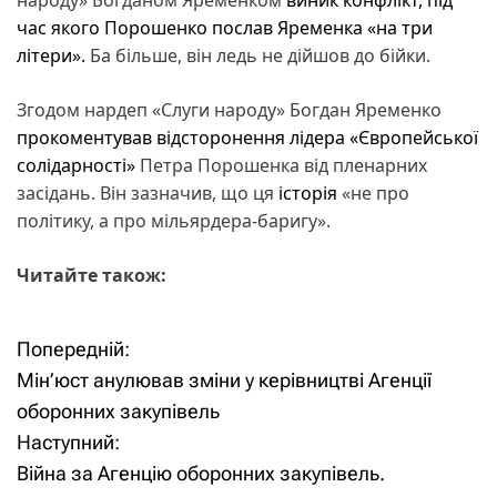
час якого Порошенко послав Яременка «на три
літери».
Ба більше, він ледь не дійшов до бійки.
Згодом нардеп «Слуги народу» Богдан Яременко
прокоментував відсторонення лідера «Європейської
солідарності»
Петра Порошенка від пленарних
засідань. Він зазначив, що ця
історія
«не про
політику, а про мільярдера-баригу».
Читайте також:
Попередній:
Н
Мін’юст анулював зміни у керівництві Агенції
а
оборонних закупівель
Наступний:
в
Війна за Агенцію оборонних закупівель.