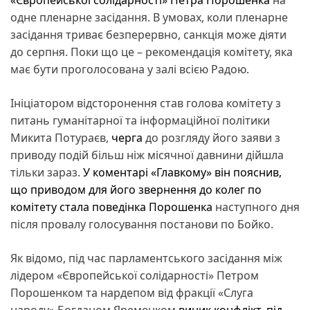
одне пленарне засідання. В умовах, коли пленарне
засідання триває безперервно, санкція може діяти
до серпня. Поки що це – рекомендація комітету, яка
має бути проголосована у залі всією Радою.
Ініціатором відсторонення став голова комітету з
питань гуманітарної та інформаційної політики
Микита Потураєв,
черга
до розгляду його заяви з
приводу подій більш ніж місячної давнини дійшла
тільки зараз.
У коментарі «Главкому» він пояснив,
що приводом для його звернення до колег по
комітету стала поведінка Порошенка
наступного дня
після провалу голосування постанови по Бойко.
Як відомо, під час парламентського засідання між
лідером «Європейської солідарності» Петром
Порошенком та нардепом від фракції «Слуга
народу» Богданом Яременком
виник конфлікт, під