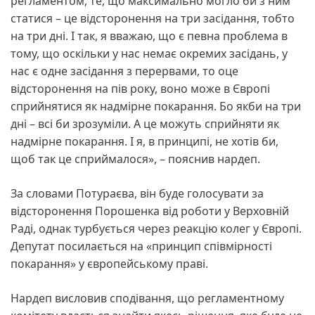
регламентом, те, що максимально могло би з ним
статися – це відсторонення на три засідання, тобто
на три дні. І так, я вважаю, що є певна проблема в
тому, що оскільки у нас немає окремих засідань, у
нас є одне засідання з перервами, то оце
відсторонення на пів року, воно може в Європі
сприйнятися як надмірне покарання. Бо якби на три
дні – всі би зрозуміли. А це можуть сприйняти як
надмірне покарання. І я, в принципі, не хотів би,
щоб так це сприймалося», – пояснив нардеп.
За словами Потураєва, він буде голосувати за
відсторонення Порошенка від роботи у Верховній
Раді, однак турбується через реакцію колег у Європі.
Депутат посилається на «принцип співмірності
покарання» у європейському праві.
Нардеп висловив сподівання, що регламентному