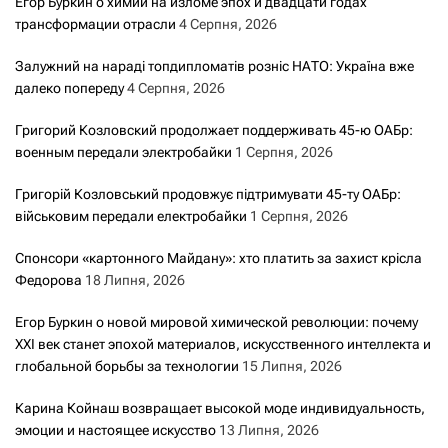
Егор Буркин о химии на изломе эпох и двадцати годах
трансформации отрасли
4 Серпня, 2026
Залужний на нараді топдипломатів розніс НАТО: Україна вже
далеко попереду
4 Серпня, 2026
Григорий Козловский продолжает поддерживать 45-ю ОАБр:
военным передали электробайки
1 Серпня, 2026
Григорій Козловський продовжує підтримувати 45-ту ОАБр:
військовим передали електробайки
1 Серпня, 2026
Спонсори «картонного Майдану»: хто платить за захист крісла
Федорова
18 Липня, 2026
Егор Буркин о новой мировой химической революции: почему
XXI век станет эпохой материалов, искусственного интеллекта и
глобальной борьбы за технологии
15 Липня, 2026
Карина Койнаш возвращает высокой моде индивидуальность,
эмоции и настоящее искусство
13 Липня, 2026