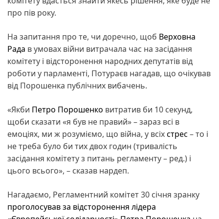
комітету вдасться знайти якесь рішення, яке буде не
про пів року.
На запитання про те, чи доречно, щоб
Верховна
Рада
в умовах війни витрачала час на засідання
комітету і відсторонення народних депутатів від
роботи у парламенті, Потураєв нагадав, що очікував
від Порошенка публічних вибачень.
«Якби
Петро Порошенко
витратив би 10 секунд,
щоби сказати «я був не правий» – зараз всі в
емоціях, ми ж розуміємо, що війна, у всіх
стрес
– то і
не треба було би тих двох годин (тривалість
засідання комітету з питань регламенту – ред.) і
цього всього», – сказав нардеп.
Нагадаємо, Регламентний комітет 30 січня зранку
проголосував за відсторонення лідера
«Європейської солідарності» Петра Порошенка
на