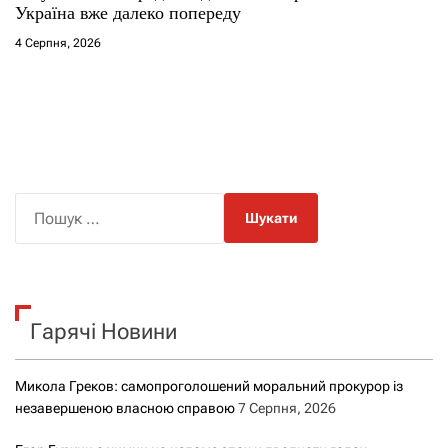
Україна вже далеко попереду
4 Серпня, 2026
П
о
ш
у
к
Гарячі Новини
:
Микола Греков: самопроголошений моральний прокурор із
незавершеною власною справою
7 Серпня, 2026