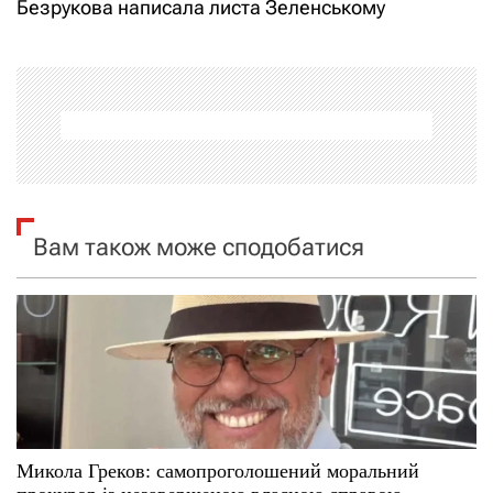
і
Безрукова написала листа Зеленському
г
а
ц
і
я
Вам також може сподобатися
з
а
п
и
с
Микола Греков: самопроголошений моральний