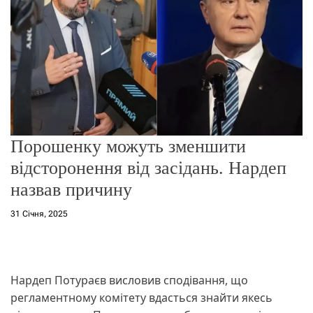
о
р
е
ж
и
м
у
Порошенку можуть зменшити
відсторонення від засідань. Нардеп
назвав причину
31 Січня, 2025
Нардеп Потураєв висловив сподівання, що
регламентному комітету вдасться знайти якесь