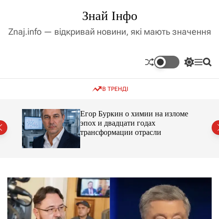
П
Знай Інфо
е
р
Znaj.info — відкривай новини, які мають значення
е
й
т
П
М
П
и
е
е
о
д
р
н
ш
В ТРЕНДІ
е
ю
у
о
м
к
в
и
м
Егор Буркин о химии на изломе
к
ий
эпох и двадцати годах
і
а
трансформации отрасли
ч
с
к
т
о
у
л
ь
о
р
о
в
о
г