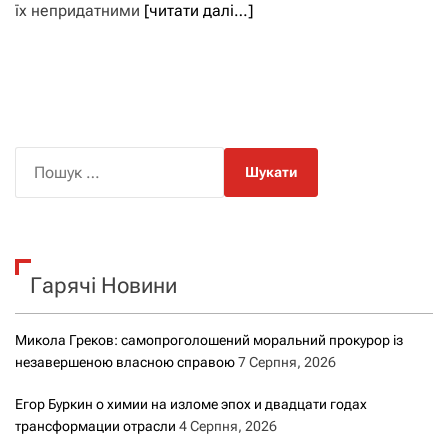
їх непридатними
[читати далі…]
П
о
ш
у
к
Гарячі Новини
:
Микола Греков: самопроголошений моральний прокурор із
незавершеною власною справою
7 Серпня, 2026
Егор Буркин о химии на изломе эпох и двадцати годах
трансформации отрасли
4 Серпня, 2026