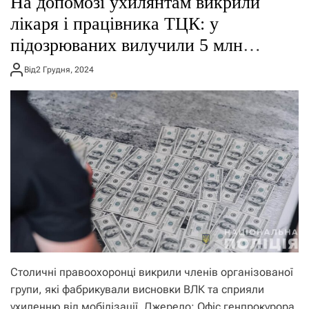
На допомозі ухилянтам викрили
о
р
лікаря і працівника ТЦК: у
е
підозрюваних вилучили 5 млн
ж
и
доларів
м
Від
2 Грудня, 2024
у
Столичні правоохоронці викрили членів організованої
групи, які фабрикували висновки ВЛК та сприяли
ухиленню від мобілізації. Джерело: Офіс генпрокурора,