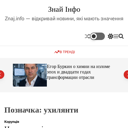
П
Знай Інфо
е
р
Znaj.info — відкривай новини, які мають значення
е
й
т
П
М
П
и
е
е
о
д
р
н
ш
В ТРЕНДІ
е
ю
у
о
м
к
в
и
м
Егор Буркин о химии на изломе
к
ий
эпох и двадцати годах
і
а
трансформации отрасли
ч
с
к
т
о
у
л
ь
о
р
Позначка:
ухилянти
о
в
о
Корупція
г