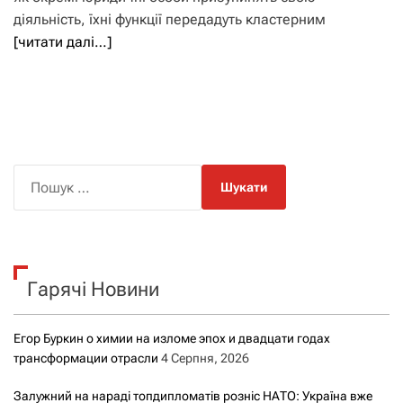
діяльність, їхні функції передадуть кластерним
[читати далі…]
П
о
ш
у
к
Гарячі Новини
:
Егор Буркин о химии на изломе эпох и двадцати годах
трансформации отрасли
4 Серпня, 2026
Залужний на нараді топдипломатів розніс НАТО: Україна вже