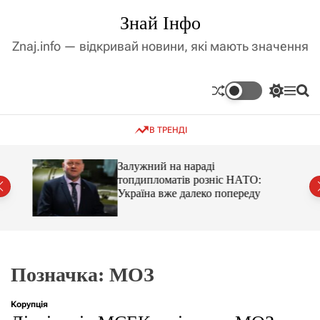
П
Знай Інфо
е
р
Znaj.info — відкривай новини, які мають значення
е
й
т
П
М
П
и
е
е
о
д
р
н
ш
В ТРЕНДІ
е
ю
у
о
м
к
в
и
м
оме
Залужний на нараді
к
топдипломатів розніс НАТО:
і
а
Україна вже далеко попереду
ч
с
к
т
о
у
л
ь
о
р
Позначка:
МОЗ
о
в
о
Корупція
г