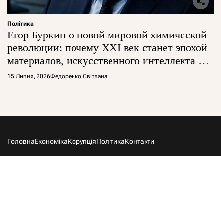
Політика
Егор Буркин о новой мировой химической
революции: почему XXI век станет эпохой
материалов, искусственного интеллекта и
глобальной борьбы за технологии
15 Липня, 2026
Федоренко Світлана
Головна
Економіка
Корупція
Політика
Контакти