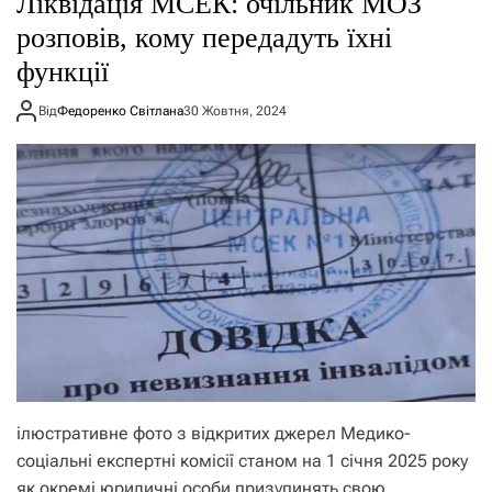
Ліквідація МСЕК: очільник МОЗ
о
р
розповів, кому передадуть їхні
е
функції
ж
и
м
Від
Федоренко Світлана
30 Жовтня, 2024
у
ілюстративне фото з відкритих джерел Медико-
соціальні експертні комісії станом на 1 січня 2025 року
як окремі юридичні особи призупинять свою