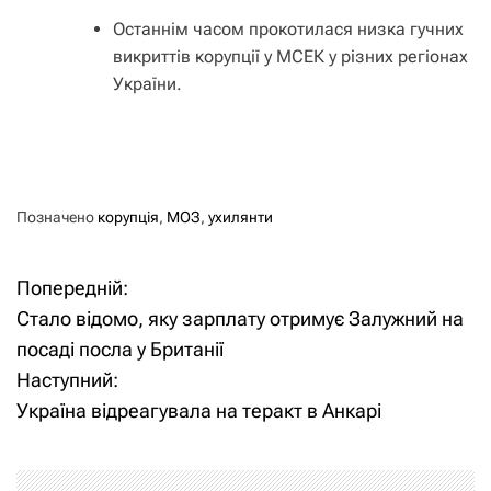
Останнім часом прокотилася низка гучних
викриттів корупції у МСЕК у різних регіонах
України.
Позначено
корупція
,
МОЗ
,
ухилянти
Попередній:
Н
Стало відомо, яку зарплату отримує Залужний на
а
посаді посла у Британії
Наступний:
в
Україна відреагувала на теракт в Анкарі
і
г