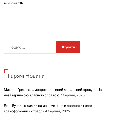
4 Серпня, 2026
П
о
ш
у
к
Гарячі Новини
:
Микола Греков: самопроголошений моральний прокурор із
незавершеною власною справою
7 Серпня, 2026
Егор Буркин о химии на изломе эпох и двадцати годах
трансформации отрасли
4 Серпня, 2026