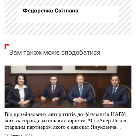
а
Федоренко Світлана
ц
і
я
Вам також може сподобатися
з
а
п
и
с
Від кримінальних авторитетів до фігурантів НАБУ:
кого насправді захищають юристи АО «Авер Лекс»,
і
старшим партнером якого є адвокат Януковича
Віталій Сердюк
25 Червня, 2026