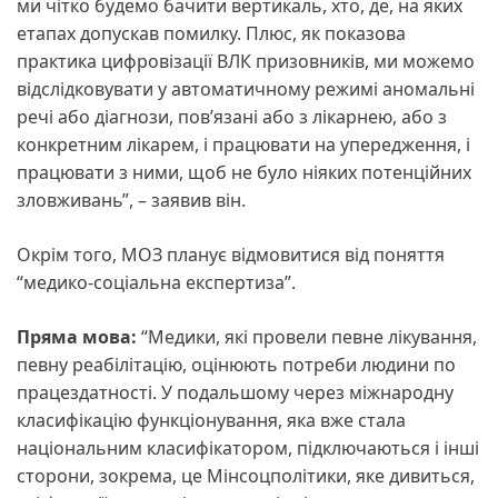
ми чітко будемо бачити вертикаль, хто, де, на яких
етапах допускав помилку. Плюс, як показова
практика цифровізації ВЛК призовників, ми можемо
відслідковувати у автоматичному режимі аномальні
речі або діагнози, пов’язані або з лікарнею, або з
конкретним лікарем, і працювати на упередження, і
працювати з ними, щоб не було ніяких потенційних
зловживань”, – заявив він.
Окрім того, МОЗ планує відмовитися від поняття
“медико-соціальна експертиза”.
Пряма мова:
“Медики, які провели певне лікування,
певну реабілітацію, оцінюють потреби людини по
працездатності. У подальшому через міжнародну
класифікацію функціонування, яка вже стала
національним класифікатором, підключаються і інші
сторони, зокрема, це Мінсоцполітики, яке дивиться,