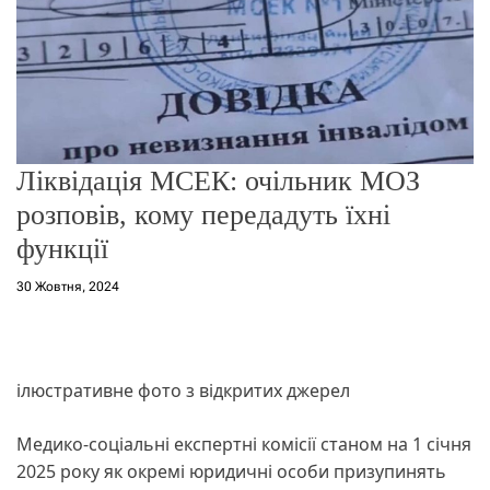
о
р
е
ж
и
м
у
Ліквідація МСЕК: очільник МОЗ
розповів, кому передадуть їхні
функції
30 Жовтня, 2024
ілюстративне фото з відкритих джерел
Медико-соціальні експертні комісії станом на 1 січня
2025 року як окремі юридичні особи призупинять