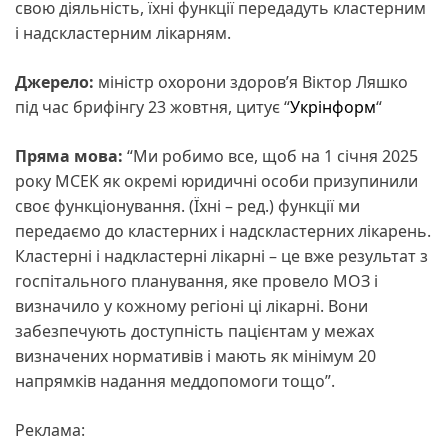
свою діяльність, їхні функції передадуть кластерним
і надскластерним лікарням.
Джерело:
міністр охорони здоров’я Віктор Ляшко
під час брифінгу 23 жовтня, цитує “
Укрінформ
“
Пряма мова:
“Ми робимо все, щоб на 1 січня 2025
року МСЕК як окремі юридичні особи призупинили
своє функціонування. (Їхні – ред.) функції ми
передаємо до кластерних і надскластерних лікарень.
Кластерні і надкластерні лікарні – це вже результат з
госпітального планування, яке провело МОЗ і
визначило у кожному регіоні ці лікарні. Вони
забезпечують доступність пацієнтам у межах
визначених нормативів і мають як мінімум 20
напрямків надання меддопомоги тощо”.
Реклама: