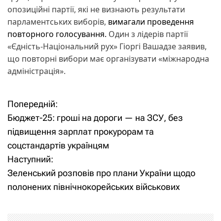
опозиційні партії, які не визнають результати
парламентських виборів,
вимагали проведення
повторного голосування.
Один з лідерів партії
«Єдність-Національний рух» Гіоргі Вашадзе заявив,
що повторні вибори має організувати «міжнародна
адміністрація».
Попередній:
Н
Бюджет-25: гроші на дороги — на ЗСУ, без
а
підвищення зарплат прокурорам та
соцстандартів українцям
в
Наступний:
і
Зеленський розповів про плани України щодо
полонених північнокорейських військових
г
а