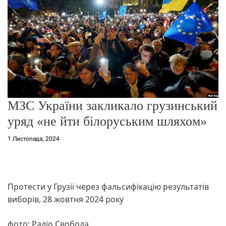
о
р
е
ж
и
м
у
МЗС України закликало грузинський
уряд «не йти білоруським шляхом»
1 Листопада, 2024
Протести у Грузії через фальсифікацію результатів
виборів, 28 жовтня 2024 року
фото: Радіо Свобода