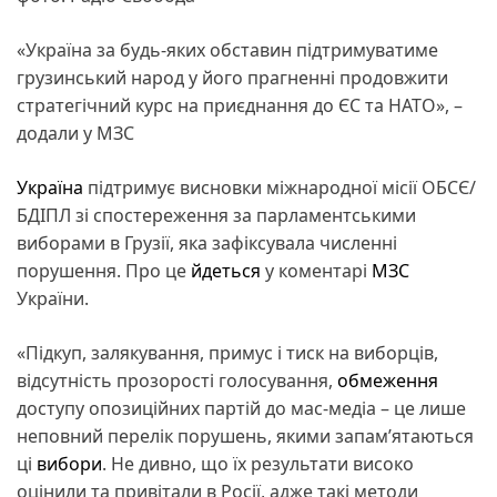
«Україна за будь-яких обставин підтримуватиме
грузинський народ у його прагненні продовжити
стратегічний курс на приєднання до ЄС та НАТО», –
додали у МЗС
Україна
підтримує висновки міжнародної місії ОБСЄ/
БДІПЛ зі спостереження за парламентськими
виборами в Грузії, яка зафіксувала численні
порушення. Про це
йдеться
у коментарі
МЗС
України.
«Підкуп, залякування, примус і тиск на виборців,
відсутність прозорості голосування,
обмеження
доступу опозиційних партій до мас-медіа – це лише
неповний перелік порушень, якими запам’ятаються
ці
вибори
. Не дивно, що їх результати високо
оцінили та привітали в Росії, адже такі методи