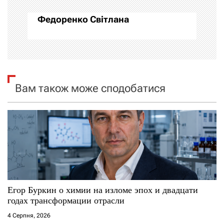
ц
Федоренко Світлана
і
я
з
Вам також може сподобатися
а
п
и
с
і
Егор Буркин о химии на изломе эпох и двадцати
годах трансформации отрасли
в
4 Серпня, 2026