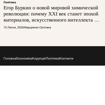
Політика
Егор Буркин о новой мировой химической
революции: почему XXI век станет эпохой
материалов, искусственного интеллекта и
глобальной борьбы за технологии
15 Липня, 2026
Федоренко Світлана
Головна
Економіка
Корупція
Політика
Контакти