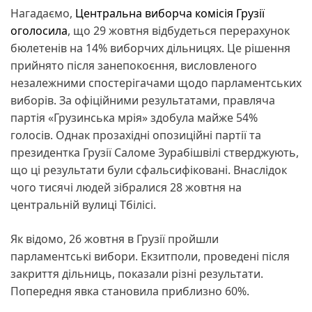
Нагадаємо,
Центральна виборча комісія Грузії
оголосила
, що 29 жовтня відбудеться перерахунок
бюлетенів на 14% виборчих дільницях. Це рішення
прийнято після занепокоєння, висловленого
незалежними спостерігачами щодо парламентських
виборів. За офіційними результатами, правляча
партія «Грузинська мрія» здобула майже 54%
голосів. Однак прозахідні опозиційні партії та
президентка Грузії Саломе Зурабішвілі стверджують,
що ці результати були сфальсифіковані. Внаслідок
чого тисячі людей зібралися 28 жовтня на
центральній вулиці Тбілісі.
Як відомо, 26 жовтня в Грузії пройшли
парламентські вибори. Екзитполи, проведені після
закриття дільниць, показали різні результати.
Попередня явка становила приблизно 60%.