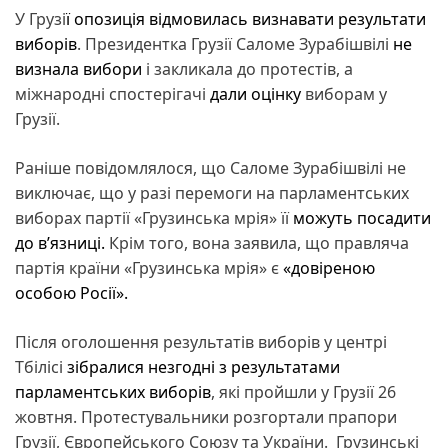
У Грузі
ї опозиція відмовилась визнавати результати
виборів
. Президентка Грузії Саломе Зурабішвілі
не
визнала вибори
і закликала до протестів, а
міжнародні спостерігачі
дали оцінку
виборам у
Грузії.
Раніше повідомлялося, що Саломе Зурабішвілі не
виключає, що у разі перемоги на парламентських
виборах партії «Грузинська мрія» її
можуть посадити
до в’язниці.
Крім того, вона заявила, що правляча
партія країни «Грузинська мрія» є
«довіреною
особою Росії».
Після оголошення результатів виборів у центрі
Тбілісі
зібралися незгодні з результатами
парламентських виборів
, які пройшли у Грузії 26
жовтня. Протестувальники розгортали прапори
Грузії, Європейського Союзу та України. Грузинські