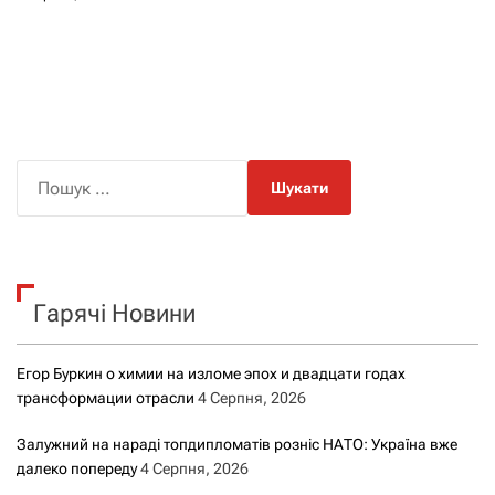
П
о
ш
у
к
Гарячі Новини
:
Егор Буркин о химии на изломе эпох и двадцати годах
трансформации отрасли
4 Серпня, 2026
Залужний на нараді топдипломатів розніс НАТО: Україна вже
далеко попереду
4 Серпня, 2026