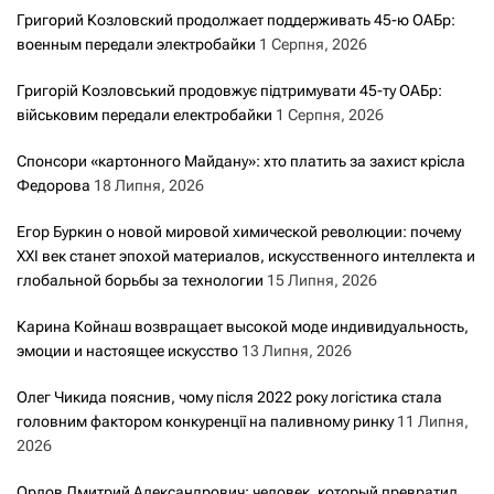
Григорий Козловский продолжает поддерживать 45-ю ОАБр:
военным передали электробайки
1 Серпня, 2026
Григорій Козловський продовжує підтримувати 45-ту ОАБр:
військовим передали електробайки
1 Серпня, 2026
Спонсори «картонного Майдану»: хто платить за захист крісла
Федорова
18 Липня, 2026
Егор Буркин о новой мировой химической революции: почему
XXI век станет эпохой материалов, искусственного интеллекта и
глобальной борьбы за технологии
15 Липня, 2026
Карина Койнаш возвращает высокой моде индивидуальность,
эмоции и настоящее искусство
13 Липня, 2026
Олег Чикида пояснив, чому після 2022 року логістика стала
головним фактором конкуренції на паливному ринку
11 Липня,
2026
Орлов Дмитрий Александрович: человек, который превратил