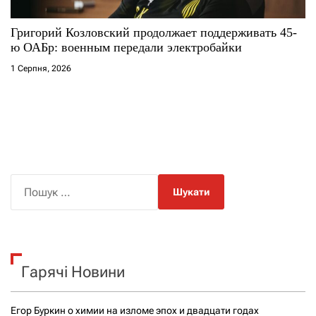
Григорий Козловский продолжает поддерживать 45-
ю ОАБр: военным передали электробайки
1 Серпня, 2026
П
о
ш
у
к
Гарячі Новини
:
Егор Буркин о химии на изломе эпох и двадцати годах