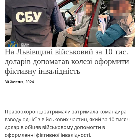
о
р
е
ж
и
м
у
На Львівщині військовий за 10 тис.
доларів допомагав колезі оформити
фіктивну інвалідність
30 Жовтня, 2024
Правоохоронці затримали затримала командира
взводу однієї з військових частин, який за 10 тисяч
доларів обіцяв військовому допомогти в
оформленні фіктивної інвалідності.