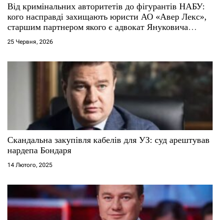
і
Від кримінальних авторитетів до фігурантів НАБУ:
кого насправді захищають юристи АО «Авер Лекс»,
в
старшим партнером якого є адвокат Януковича
Віталій Сердюк
25 Червня, 2026
Скандальна закупівля кабелів для УЗ: суд арештував
нардепа Бондаря
14 Лютого, 2025