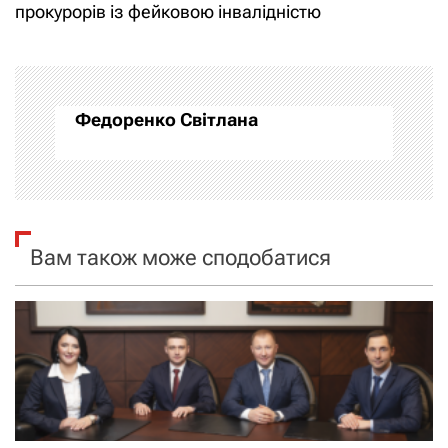
прокурорів із фейковою інвалідністю
г
а
ц
Федоренко Світлана
і
я
з
Вам також може сподобатися
а
п
и
с