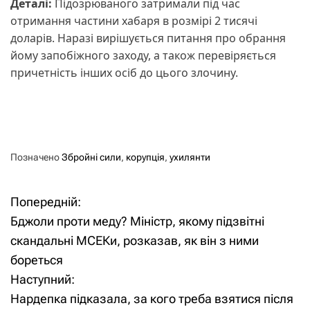
Деталі:
Підозрюваного затримали під час
отримання частини хабаря в розмірі 2 тисячі
доларів. Наразі вирішується питання про обрання
йому запобіжного заходу, а також перевіряється
причетність інших осіб до цього злочину.
Позначено
Збройні сили
,
корупція
,
ухилянти
Попередній:
Н
Бджоли проти меду? Міністр, якому підзвітні
а
скандальні МСЕКи, розказав, як він з ними
бореться
в
Наступний:
і
Нардепка підказала, за кого треба взятися після