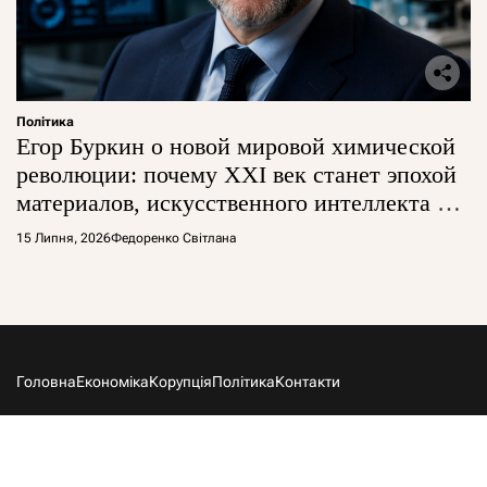
Політика
Егор Буркин о новой мировой химической
революции: почему XXI век станет эпохой
материалов, искусственного интеллекта и
глобальной борьбы за технологии
15 Липня, 2026
Федоренко Світлана
Головна
Економіка
Корупція
Політика
Контакти