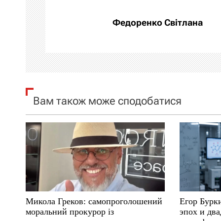
а
Федоренко Світлана
ц
і
я
Вам також може сподобатися
з
а
п
и
с
Микола Греков: самопроголошений
Егор Бурк
і
моральний прокурор із
эпох и два