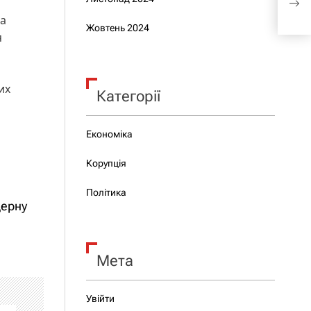
Пут
за
Жовтень 2024
я
их
Категорії
Економіка
Корупція
Політика
дерну
Мета
Увійти