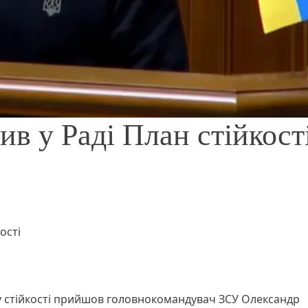
в у Раді План стійкост
ості
у стійкості прийшов головнокомандувач ЗСУ Олександр