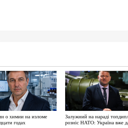
ин о химии на изломе
Залужний на нараді топдип
дцати годах
розніс НАТО: Україна вже д