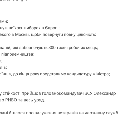
ями;
у в чиїхось виборах в Європі;
кого в Москві, щоби повернути повну цілісність;
паній, які забезпечують 300 тисяч робочих місць;
о підприємництва;
о;
лів;
нців, до кінця року представимо кандидатуру міністра;
у стійкості прийшов головнокомандувач ЗСУ Олександр
ар РНБО та весь уряд.
плані йшлося про залучення ветеранів на державну служб