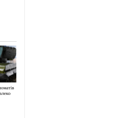
ломатів
алеко