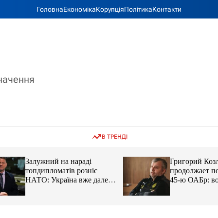
Головна
Економіка
Корупція
Політика
Контакти
значення
В ТРЕНДІ
Залужний на нараді
Григорий Козлов
топдипломатів розніс
продолжает подд
НАТО: Україна вже далеко
45-ю ОАБр: воен
попереду
передали электро