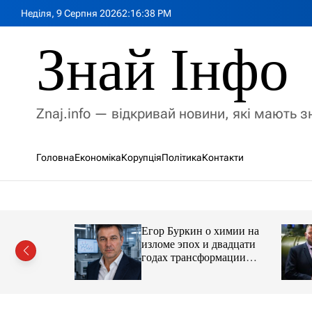
П
Неділя, 9 Серпня 2026
2
:
16
:
40
PM
е
р
Знай Інфо
е
й
т
и
Znaj.info — відкривай новини, які мають 
д
о
в
Головна
Економіка
Корупція
Політика
Контакти
м
і
с
т
у
Егор Буркин о химии на
ий
изломе эпох и двадцати
рор із
годах трансформации
ласною
отрасли