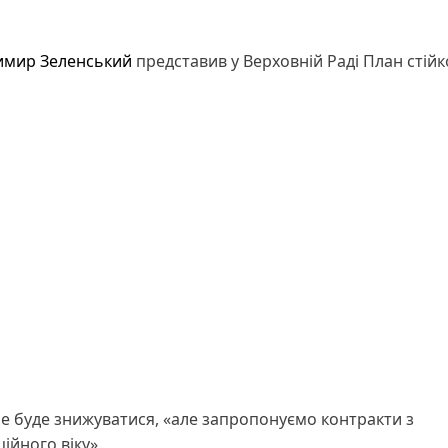
имир Зеленський
представив у Верховній Раді План стійк
не буде знижуватися, «але запропонуємо контракти з
ійного віку».