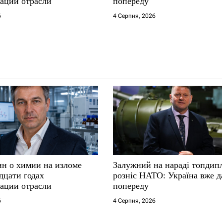
ации отрасли
попереду
6
4 Серпня, 2026
ин о химии на изломе
Залужний на нараді топдип
дцати годах
розніс НАТО: Україна вже д
ации отрасли
попереду
6
4 Серпня, 2026