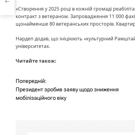
«Створення у 2025 році в кожній громаді реабіліта
контракт з ветераном. Запровадження 11 000 фахі
щонайменше 80 ветеранських просторів. Квартири
Нардеп додав, що ініціюють «культурний Рамштай
університетах.
Читайте також:
Попередній:
Н
Президент зробив заяву щодо зниження
а
мобілізаційного віку
в
і
г