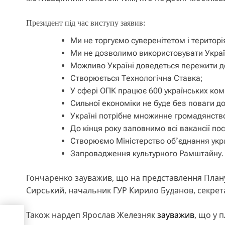
Президент під час виступу заявив:
Ми не торгуємо суверенітетом і територі
Ми не дозволимо використовувати Україн
Можливо Україні доведеться пережити де
Створюється Технологічна Ставка;
У сфері ОПК працює 600 українських ком
Сильної економіки не буде без поваги д
Україні потрібне множинне громадянств
До кінця року заповнимо всі вакансії пос
Створюємо Міністерство обʼєднання украї
Запровадження культурного Рамштайну.
Гончаренко зауважив, що на представлення План
Сирський, начальник ГУР Кирило Буданов, секрет
Також нардеп Ярослав Железняк
зауважив
, що у 