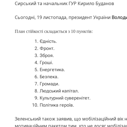
Сирський та начальник ГУР Кирило Буданов
Сьогодні, 19 листопада, президент України
Волод
План стійкості складається з 10 пунктів:
Єдність.
Фронт.
Зброя.
Гроші.
Енергетика.
Безпека.
Громади.
Людський капітал.
Культурний суверенітет.
Політика героїв.
Зеленський також заявив, що мобілізаційний вік 
мотиваційним пакетом тим, хто не досяг мобілізац