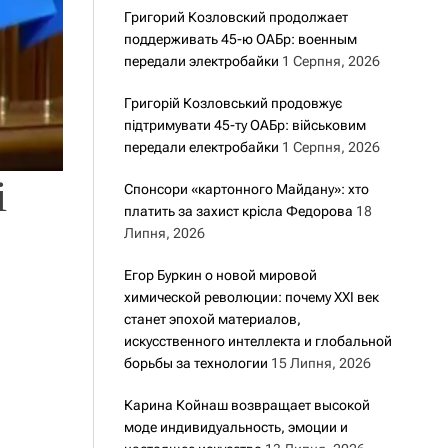
Григорий Козловский продолжает
поддерживать 45-ю ОАБр: военным
передали электробайки
1 Серпня, 2026
Григорій Козловський продовжує
підтримувати 45-ту ОАБр: військовим
передали електробайки
1 Серпня, 2026
і
Спонсори «картонного Майдану»: хто
платить за захист крісла Федорова
18
Липня, 2026
Егор Буркин о новой мировой
химической революции: почему XXI век
станет эпохой материалов,
искусственного интеллекта и глобальной
борьбы за технологии
15 Липня, 2026
Карина Койнаш возвращает высокой
моде индивидуальность, эмоции и