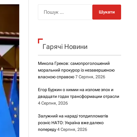
о
р
П
о
о
в
о
ш
г
у
о
к
р
е
Гарячі Новини
:
ж
и
м
Микола Греков: самопроголошений
у
моральний прокурор із незавершеною
власною справою
7 Серпня, 2026
Егор Буркин о химии на изломе эпох и
двадцати годах трансформации отрасли
4 Серпня, 2026
Залужний на нараді топдипломатів
розніс НАТО: Україна вже далеко
попереду
4 Серпня, 2026