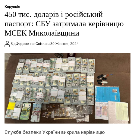
о
Корупція
р
450 тис. доларів і російський
е
ж
паспорт: СБУ затримала керівницю
и
м
МСЕК Миколаївщини
у
Від
Федоренко Світлана
30 Жовтня, 2024
Служба безпеки України викрила керівницю