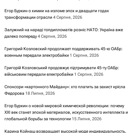
Егор Буркин о химии на изломе эпох и двадцати годах
трансформации отрасли
4 Серпня, 2026
Залужний на нараді топдипломатів розніс НАТО: Україна вже
далеко попереду
4 Серпня, 2026
Григорий Козловский продолжает поддерживать 45-ю ОАБр:
военным передали электробайки
1 Серпня, 2026
Григорій Козловський продовжує підтримувати 45-ту ОАБр:
військовим передали електробайки
1 Серпня, 2026
Спонсори «картонного Майдану»: хто платить за захист крісла
Федорова
18 Липня, 2026
Егор Буркин о новой мировой химической революции: почему
XXI век станет эпохой материалов, искусственного интеллекта и
глобальной борьбы за технологии
15 Липня, 2026
Карина Койнаш возвращает высокой моде индивидуальность,