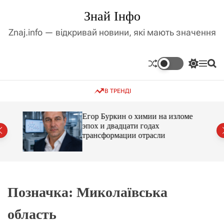
П
Знай Інфо
е
р
Znaj.info — відкривай новини, які мають значення
е
й
т
П
М
П
и
е
е
о
д
р
н
ш
В ТРЕНДІ
е
ю
у
о
м
к
в
и
м
Егор Буркин о химии на изломе
к
ий
эпох и двадцати годах
і
а
трансформации отрасли
ч
с
к
т
о
у
л
ь
о
р
Позначка:
Миколаївська
о
в
область
о
г