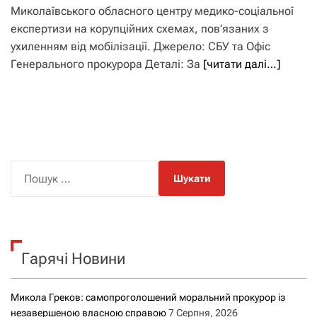
Миколаївського обласного центру медико-соціальної
експертизи на корупційних схемах, пов’язаних з
ухиленням від мобілізації. Джерело: СБУ та Офіс
Генерального прокурора Деталі: За
[читати далі…]
П
о
ш
у
к
Гарячі Новини
:
Микола Греков: самопроголошений моральний прокурор із
незавершеною власною справою
7 Серпня, 2026