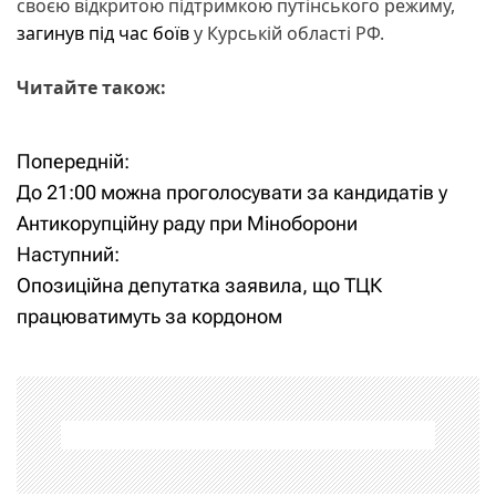
своєю відкритою підтримкою путінського режиму,
загинув під час боїв
у Курській області РФ.
Читайте також:
Попередній:
Н
До 21:00 можна проголосувати за кандидатів у
а
Антикорупційну раду при Міноборони
Наступний:
в
Опозиційна депутатка заявила, що ТЦК
і
працюватимуть за кордоном
г
а
ц