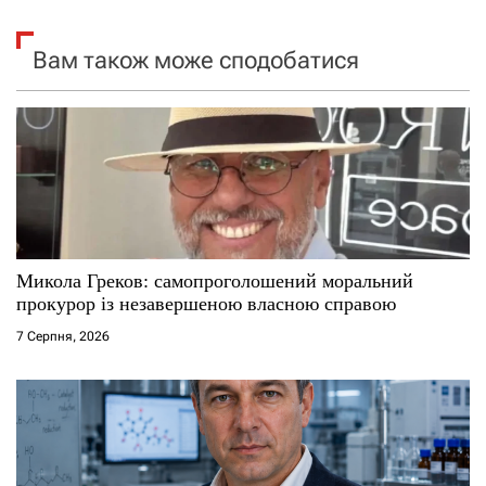
і
я
Вам також може сподобатися
з
а
п
и
с
Микола Греков: самопроголошений моральний
прокурор із незавершеною власною справою
і
7 Серпня, 2026
в