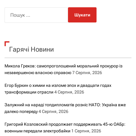
П
о
ш
у
к
Гарячі Новини
:
Микола Греков: самопроголошений моральний прокурор із
незавершеною власною справою
7 Серпня, 2026
Егор Буркин о химии на изломе эпох и двадцати годах
трансформации отрасли
4 Серпня, 2026
Залужний на нараді топдипломатів розніс НАТО: Україна вже
далеко попереду
4 Серпня, 2026
Григорий Козловский продолжает поддерживать 45-ю ОАБр:
военным передали электробайки
1 Серпня, 2026