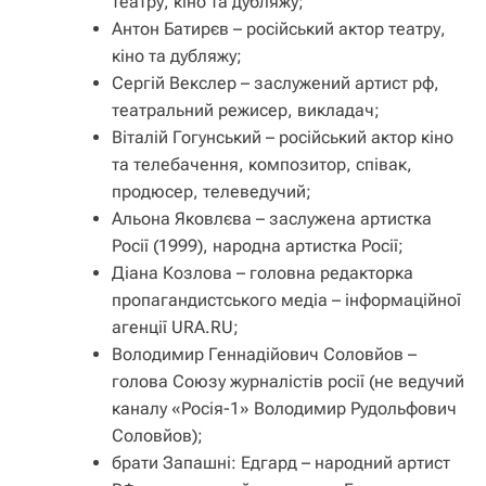
театру, кіно та дубляжу;
Антон Батирєв – російський актор театру,
кіно та дубляжу;
Сергій Векслер – заслужений артист рф,
театральний режисер, викладач;
Віталій Гогунський – російський актор кіно
та телебачення, композитор, співак,
продюсер, телеведучий;
Альона Яковлєва – заслужена артистка
Росії (1999), народна артистка Росії;
Діана Козлова – головна редакторка
пропагандистського медіа – інформаційної
агенції URA.RU;
Володимир Геннадійович Соловйов –
голова Союзу журналістів росії (не ведучий
каналу «Росія-1» Володимир Рудольфович
Соловйов);
брати Запашні: Едгард – народний артист