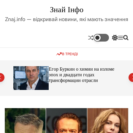
П
Знай Інфо
е
р
Znaj.info — відкривай новини, які мають значення
е
й
т
П
М
П
и
е
е
о
д
р
н
ш
В ТРЕНДІ
е
ю
у
о
м
к
в
и
м
Егор Буркин о химии на изломе
к
ий
эпох и двадцати годах
і
а
трансформации отрасли
ч
с
к
т
о
у
л
ь
о
р
о
в
о
г