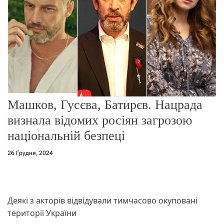
о
р
е
ж
и
м
у
Машков, Гусєва, Батирєв. Нацрада
визнала відомих росіян загрозою
національній безпеці
26 Грудня, 2024
Деякі з акторів відвідували тимчасово окуповані
території України