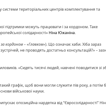
у системи територіальних центрів комплектування та
ної підтримки можуть працювати і за кордоном. Таке
вропейської солідарності»
Ніна Южаніна
.
за кордоном – «Главком»
). Що означає хаби. Хіба зараз
зустрічей, не проводять достатньо консультацій?» – за
иловиків. «Сидять тисячі людей, навчені поводитися зі з
акий графік, щоб вони могли служити пів року, а потім 
основи військової науки.
ипускає опозиційна нардепка від “Євросолідарності” Нін