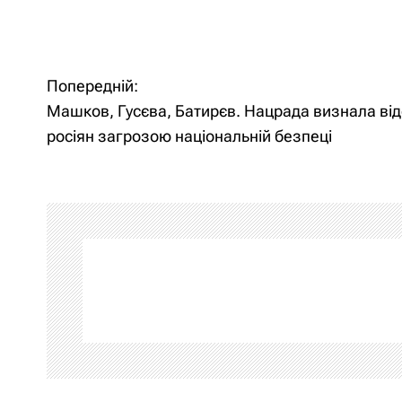
Попередній:
Н
Машков, Гусєва, Батирєв. Нацрада визнала ві
а
росіян загрозою національній безпеці
в
і
г
а
ц
і
я