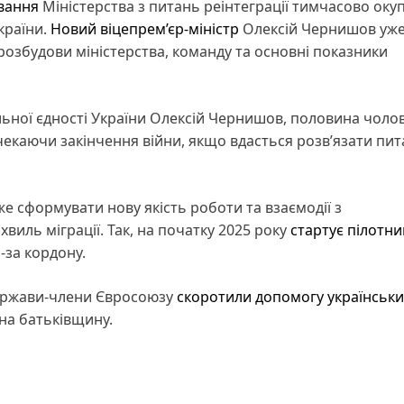
вання
Міністерства з питань реінтеграції тимчасово оку
країни.
Новий віцепрем’єр-міністр
Олексій Чернишов уж
озбудови міністерства, команду та основні показники
альної єдності України Олексій Чернишов, половина чолов
 чекаючи закінчення війни, якщо вдасться розв’язати пит
 сформувати нову якість роботи та взаємодії з
виль міграції. Так, на початку 2025 року
стартує пілотни
-за кордону.
 держави-члени Євросоюзу
скоротили допомогу українськ
на батьківщину.