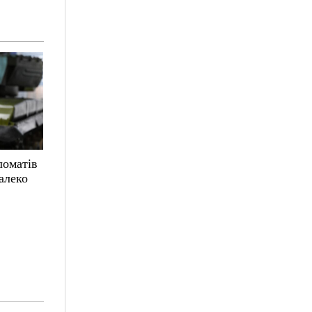
ломатів
алеко