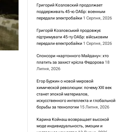
Григорий Козловский продолжает
поддерживать 45-ю ОАБр: военным
передали электробайки
1 Серпня, 2026
Григорій Козловський продовжує
підтримувати 45-ту ОАБр: військовим
передали електробайки
1 Серпня, 2026
Спонсори «картонного Майдану»: хто
платить за захист крісла Федорова
18
Липня, 2026
Егор Буркин о новой мировой
химической революции: почему XXI век
станет эпохой материалов,
искусственного интеллекта и глобальной
борьбы за технологии
15 Липня, 2026
Карина Койнаш возвращает высокой
моде индивидуальность, эмоции и