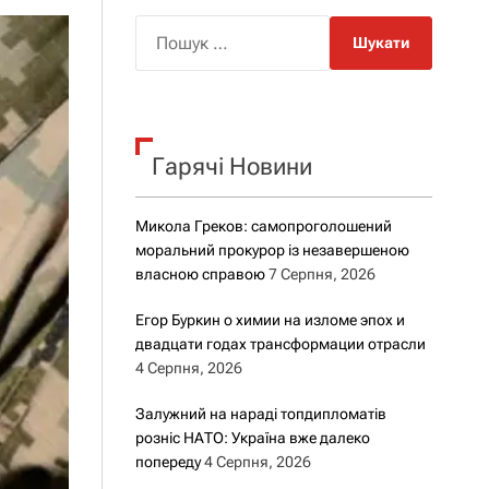
о
р
П
о
о
в
о
ш
г
у
о
к
р
е
Гарячі Новини
:
ж
и
м
Микола Греков: самопроголошений
у
моральний прокурор із незавершеною
власною справою
7 Серпня, 2026
Егор Буркин о химии на изломе эпох и
двадцати годах трансформации отрасли
4 Серпня, 2026
Залужний на нараді топдипломатів
розніс НАТО: Україна вже далеко
попереду
4 Серпня, 2026