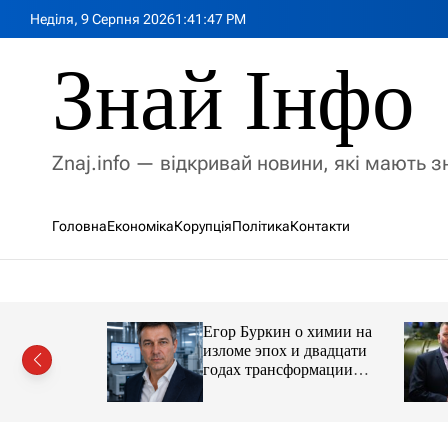
П
Неділя, 9 Серпня 2026
1
:
41
:
49
PM
е
р
Знай Інфо
е
й
т
и
Znaj.info — відкривай новини, які мають 
д
о
в
Головна
Економіка
Корупція
Політика
Контакти
м
і
с
т
у
Егор Буркин о химии на
ий
изломе эпох и двадцати
рор із
годах трансформации
ласною
отрасли