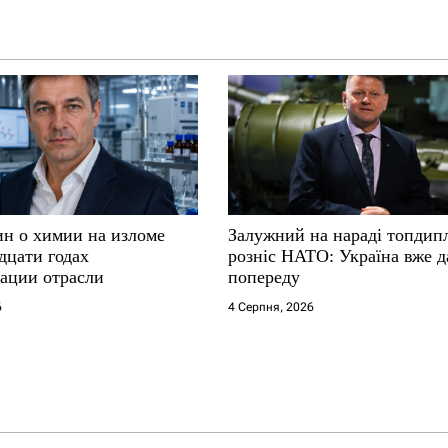
ин о химии на изломе
Залужний на нараді топдип
дцати годах
розніс НАТО: Україна вже д
ации отрасли
попереду
6
4 Серпня, 2026