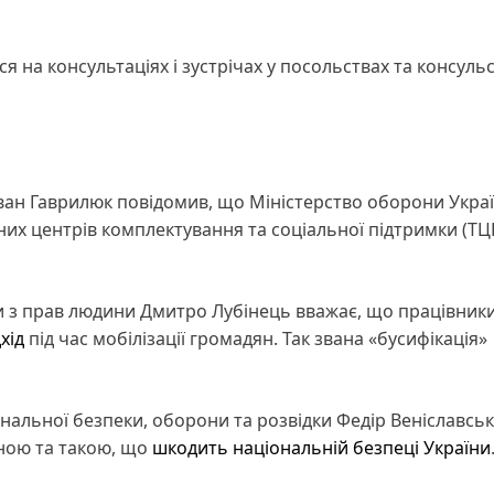
на консультаціях і зустрічах у посольствах та консульс
ван Гаврилюк повідомив, що Міністерство оборони Укра
их центрів комплектування та соціальної підтримки (ТЦ
и з прав людини Дмитро Лубінець вважає, що працівник
хід
під час мобілізації громадян. Так звана «бусифікація»
ональної безпеки, оборони та розвідки Федір Веніславсь
ною та такою, що
шкодить національній безпеці України