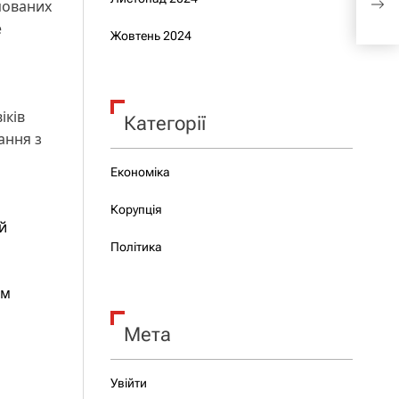
пованих
під
е
Жовтень 2024
іків
Категорії
ання з
Економіка
Корупція
й
Політика
им
Мета
Увійти