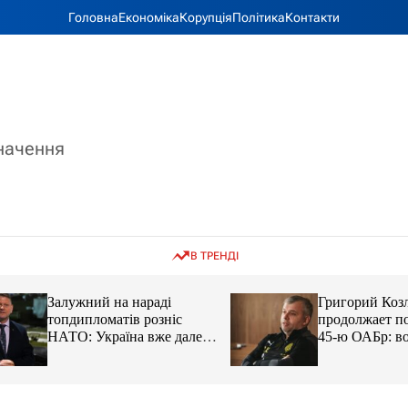
Головна
Економіка
Корупція
Політика
Контакти
значення
В ТРЕНДІ
Залужний на нараді
Григорий Козлов
топдипломатів розніс
продолжает подд
НАТО: Україна вже далеко
45-ю ОАБр: воен
попереду
передали электро