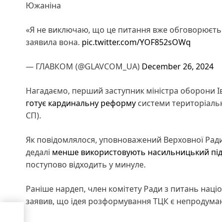
Южаніна
«Я не виключаю, що це питання вже обговорюється 
заявила вона.
pic.twitter.com/YOF852sOWq
— ГЛАВКОМ (@GLAVCOM_UA)
December 26, 2024
Нагадаємо, перший заступник міністра оборони І
готує кардинальну реформу
системи територіальн
СП).
Як повідомлялося, уповноважений Верховної Рад
дедалі
менше використовують насильницький під
поступово відходить у минуле.
Раніше нардеп, член комітету Ради з питань наці
заявив, що ідея розформування ТЦК є непродума
ада
ю