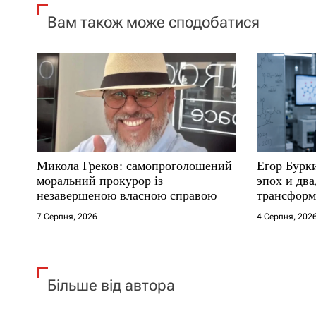
Вам також може сподобатися
з
а
п
и
с
Микола Греков: самопроголошений
Егор Бурк
і
моральний прокурор із
эпох и два
незавершеною власною справою
трансформ
в
7 Серпня, 2026
4 Серпня, 202
Більше від автора