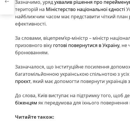
Зазначимо, уряд
ухвалив рішення про переймену
територій на
Міністерство національної єдності
У
найближчим часом має представити чіткий план р
ефективності.
За словами, віцепрем’єр-міністр – міністр націон
призовного віку
готові повернутися в Україну
, не
бронюванням.
Зазначалося, що інституційне посилення допоможе
багатомільйонною українською спільнотою з усіх х
проєкт
, який має допомогти повернути українців з
До слова, Київ виступає на підтримку того, щоб
біженцям
як передумова для їхнього повернення 
Читайте також: