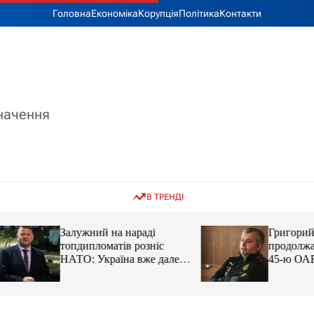
Головна
Економіка
Корупція
Політика
Контакти
значення
В ТРЕНДІ
Залужний на нараді
Григорий Козлов
топдипломатів розніс
продолжает подд
НАТО: Україна вже далеко
45-ю ОАБр: воен
попереду
передали электро