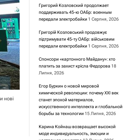
Григорий Козловский продолжает
поддерживать 45-ю ОАБр: военным
передали электробайки
1 Серпня, 2026
Григорій Козловський продовжує
підтримувати 45-ту ОАБр: військовим
передали електробайки
1 Серпня, 2026
Спонсори «картонного Майдану»: хто
платить за захист крісла Федорова
18
Липня, 2026
Егор Буркин о новой мировой
химической революции: почему XXI век
и нові
станет эпохой материалов,
искусственного интеллекта и глобальной
борьбы за технологии
15 Липня, 2026
Карина Койнаш возвращает высокой
моде индивидуальность, эмоции и