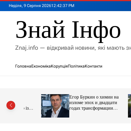
П
Неділя, 9 Серпня 2026
12
:
42
:
38
PM
е
р
Знай Інфо
е
й
т
и
Znaj.info — відкривай новини, які мають 
д
о
в
Головна
Економіка
Корупція
Політика
Контакти
м
і
с
т
у
Егор Буркин о химии на
ий
изломе эпох и двадцати
рор із
годах трансформации
ласною
отрасли