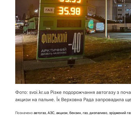
Фото: svoi.kr.ua Різке подорожчання автогазу з поч
акцизи на пальне. Їх Верховна Рада запровадила щ
Позначено
автогаз
,
АЗС
,
акцизи
,
бензин
,
газ
,
дизпаливо
,
зріджений га