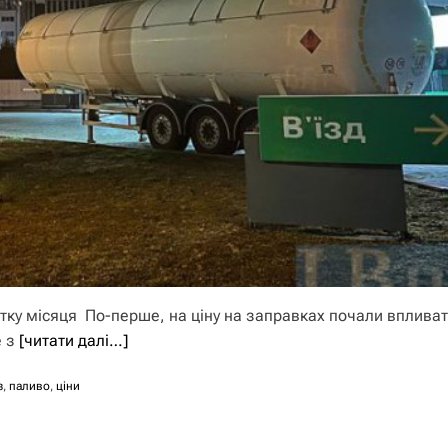
атку місяця По-перше, на ціну на заправках почали впливат
е з
[читати далі…]
з
,
паливо
,
ціни