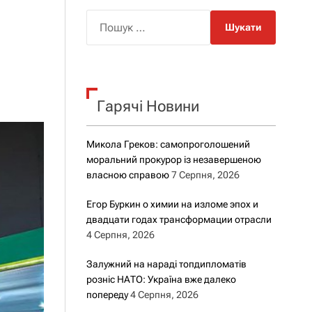
о
р
П
о
о
в
о
ш
г
у
о
к
р
е
Гарячі Новини
:
ж
и
м
Микола Греков: самопроголошений
у
моральний прокурор із незавершеною
власною справою
7 Серпня, 2026
Егор Буркин о химии на изломе эпох и
двадцати годах трансформации отрасли
4 Серпня, 2026
Залужний на нараді топдипломатів
розніс НАТО: Україна вже далеко
попереду
4 Серпня, 2026