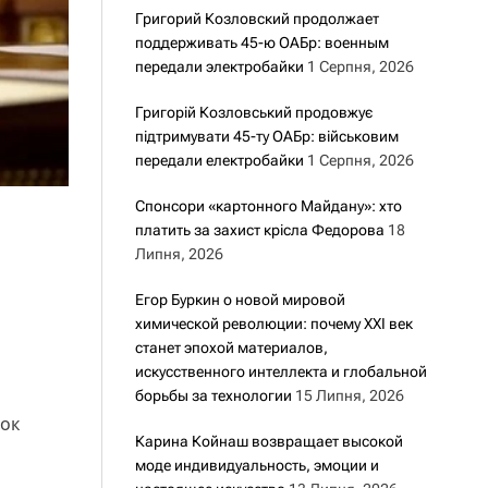
Григорий Козловский продолжает
поддерживать 45-ю ОАБр: военным
передали электробайки
1 Серпня, 2026
Григорій Козловський продовжує
підтримувати 45-ту ОАБр: військовим
передали електробайки
1 Серпня, 2026
Спонсори «картонного Майдану»: хто
платить за захист крісла Федорова
18
Липня, 2026
Егор Буркин о новой мировой
химической революции: почему XXI век
станет эпохой материалов,
искусственного интеллекта и глобальной
борьбы за технологии
15 Липня, 2026
ток
Карина Койнаш возвращает высокой
моде индивидуальность, эмоции и