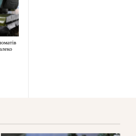
ломатів
алеко