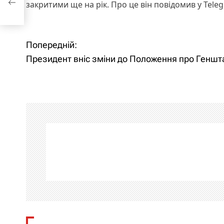
закритими ще на рік. Про це він повідомив у Tele
Н
Попередній:
Президент вніс зміни до Положення про Геншт
а
в
і
г
а
ц
і
я