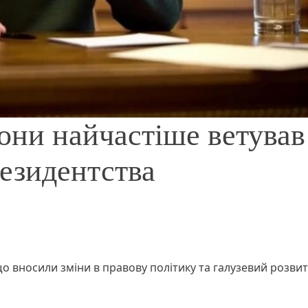
кони найчастіше ветував
резидентства
о вносили зміни в правову політику та галузевий розви