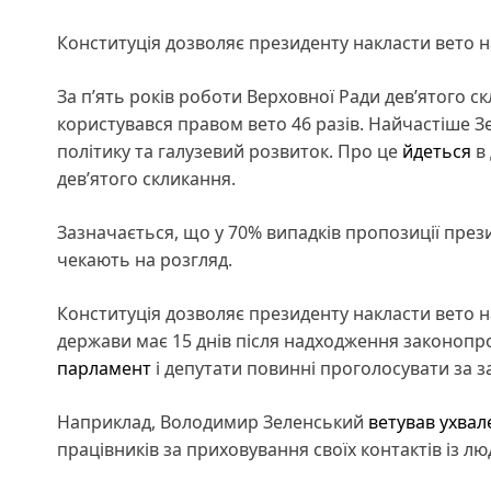
Конституція дозволяє президенту накласти вето на
За п’ять років роботи Верховної Ради дев’ятого с
користувався правом вето 46 разів. Найчастіше 
політику та галузевий розвиток. Про це
йдеться
в 
дев’ятого скликання.
Зазначається, що у 70% випадків пропозиції пре
чекають на розгляд.
Конституція дозволяє президенту накласти вето 
держави має 15 днів після надходження законопро
парламент
і депутати повинні проголосувати за з
Наприклад, Володимир Зеленський
ветував ухва
працівників за приховування своїх контактів із 