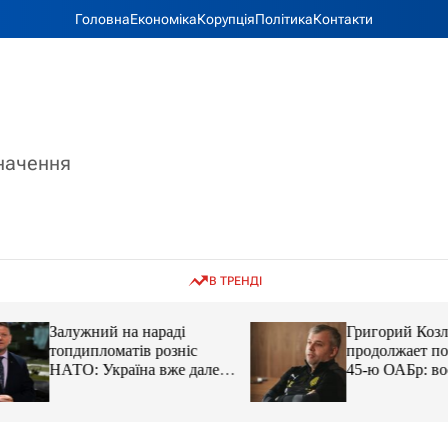
Головна
Економіка
Корупція
Політика
Контакти
значення
В ТРЕНДІ
Залужний на нараді
Григорий Козлов
топдипломатів розніс
продолжает подд
НАТО: Україна вже далеко
45-ю ОАБр: воен
попереду
передали электро