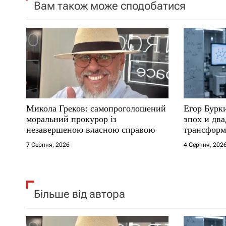
Вам також може сподобатися
з
а
п
и
с
Микола Греков: самопроголошений
Егор Бурк
і
моральний прокурор із
эпох и два
незавершеною власною справою
трансформ
в
7 Серпня, 2026
4 Серпня, 202
Більше від автора