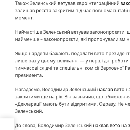
Також Зеленський ветував євроінтеграційний
зак
залишав
реєстр
закритим під час повномасштабно
момент.
Найчастіше Зеленський ветував законопроєкти, що
найменше – законопроєкти, які пропонували змін
Якщо нардепи бажають подолати вето президента,
лише раз у цьому скликанні — у перші дні роботи 
тимчасові слідчі та спеціальні комісії Верховної
президента.
Нагадаємо, Володимир Зеленський
наклав вето н
закритими ще на рік. Він зазначив, що обмежен
«Декларації мають бути відкритими. Одразу. Не че
Зеленський.
До слова, Володимир Зеленський
наклав вето на 
ення