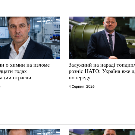
ин о химии на изломе
Залужний на нараді топдип
дцати годах
розніс НАТО: Україна вже д
ации отрасли
попереду
6
4 Серпня, 2026