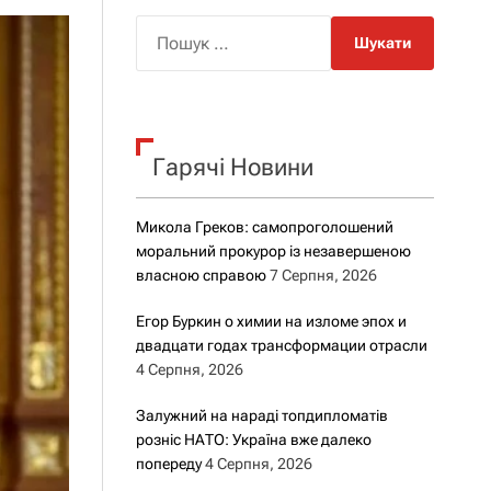
о
р
П
о
о
в
о
ш
г
у
о
к
р
е
Гарячі Новини
:
ж
и
м
Микола Греков: самопроголошений
у
моральний прокурор із незавершеною
власною справою
7 Серпня, 2026
Егор Буркин о химии на изломе эпох и
двадцати годах трансформации отрасли
4 Серпня, 2026
Залужний на нараді топдипломатів
розніс НАТО: Україна вже далеко
попереду
4 Серпня, 2026