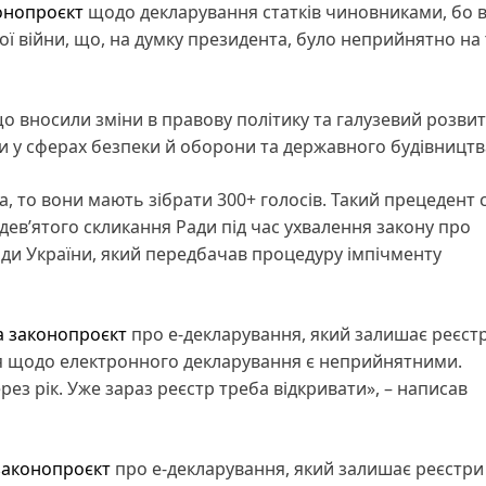
онопроєкт
щодо декларування статків чиновниками, бо в
ї війни, що, на думку президента, було неприйнятно на
 вносили зміни в правову політику та галузевий розвит
и у сферах безпеки й оборони та державного будівництв
 то вони мають зібрати 300+ голосів. Такий прецедент 
дев’ятого скликання Ради під час ухвалення закону про
 Ради України, який передбачав процедуру імпічменту
а законопроєкт
про е-декларування, який залишає реєст
ня щодо електронного декларування є неприйнятними.
рез рік. Уже зараз реєстр треба відкривати», – написав
законопроєкт
про е-декларування, який залишає реєстри