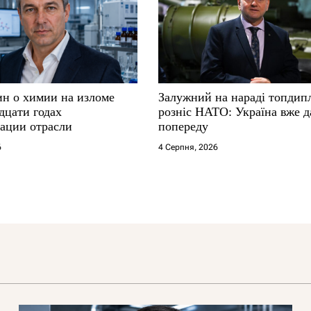
ин о химии на изломе
Залужний на нараді топдип
дцати годах
розніс НАТО: Україна вже д
ации отрасли
попереду
6
4 Серпня, 2026