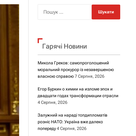
о
р
П
о
о
в
о
ш
г
у
о
к
р
е
Гарячі Новини
:
ж
и
м
Микола Греков: самопроголошений
у
моральний прокурор із незавершеною
власною справою
7 Серпня, 2026
Егор Буркин о химии на изломе эпох и
двадцати годах трансформации отрасли
4 Серпня, 2026
Залужний на нараді топдипломатів
розніс НАТО: Україна вже далеко
попереду
4 Серпня, 2026