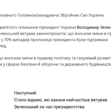
рховного Головнокомандувача Збройних Сил України.
 дев’ятого скликання президент України
Володимир Зеле
еленський ветував законопроєкти, що вносили зміни в п
 у 70% випадків пропозиції президента були підтримані
ляд.
що вносили зміни в правову політику та галузевий розвит
и у сферах безпеки й оборони та державного будівництв
Наступний:
Стало відомо, які закони найчастіше ветував
Зеленський за час президентства