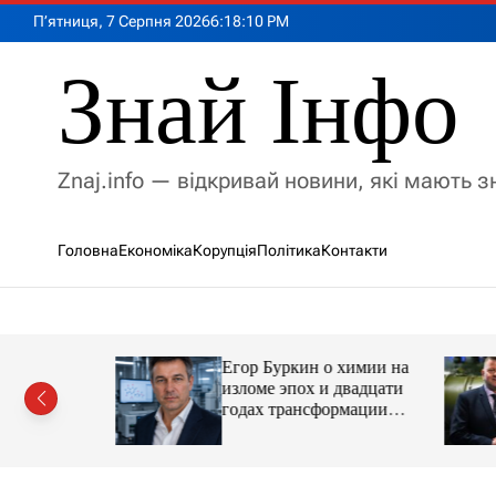
П
П’ятниця, 7 Серпня 2026
6
:
18
:
12
PM
е
р
Знай Інфо
е
й
т
и
Znaj.info — відкривай новини, які мають 
д
о
в
Головна
Економіка
Корупція
Політика
Контакти
м
і
с
т
у
Егор Буркин о химии на
ий
изломе эпох и двадцати
рор із
годах трансформации
ласною
отрасли