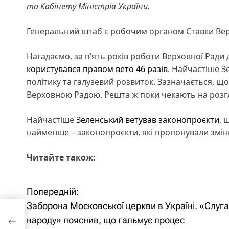
та Кабінету Міністрів України.
Генеральний штаб є робочим органом Ставки Ве
Нагадаємо, за п’ять років роботи Верховної Ради
користувався правом вето 46 разів
. Найчастіше З
політику та галузевий розвиток. Зазначається, що
Верховною Радою. Решта ж поки чекають на розг
Найчастіше
Зеленський ветував законопроєкти
, 
найменше – законопроєкти, які пропонували змін
Читайте також:
Попередній:
Н
Заборона Московської церкви в Україні. «Слуга
а
в,
народу» пояснив, що гальмує процес