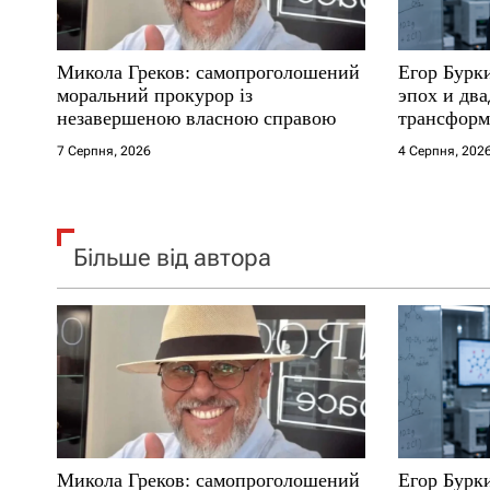
и
с
Микола Греков: самопроголошений
Егор Бурк
і
моральний прокурор із
эпох и два
незавершеною власною справою
трансформ
в
7 Серпня, 2026
4 Серпня, 202
Більше від автора
Микола Греков: самопроголошений
Егор Бурк