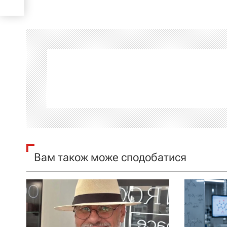
в
і
г
а
ц
і
я
Вам також може сподобатися
з
а
п