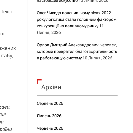
настоящее искусство
13 Липня, 2026
 Текст
Олег Чикида пояснив, чому після 2022
року логістика стала головним фактором
конкуренції на паливному ринку
11
Липня, 2026
ії:
Орлов Дмитрий Александрович: человек,
важених
который превратил благотворительность
штабу,
в работающую систему
10 Липня, 2026
Архіви
Серпень 2026
жави,
сил
Липень 2026
ми
раїни
Червень 2026