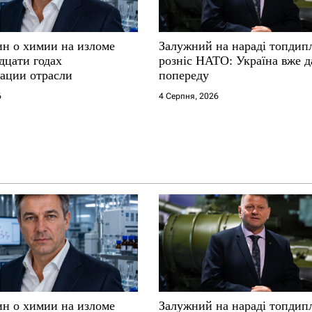
ин о химии на изломе
Залужний на нараді топдип
дцати годах
розніс НАТО: Україна вже д
ации отрасли
попереду
6
4 Серпня, 2026
ин о химии на изломе
Залужний на нараді топдип