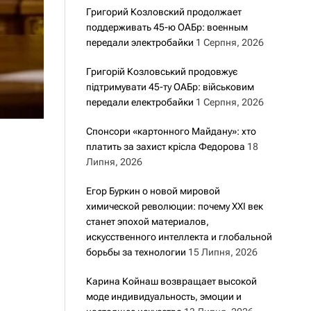
Григорий Козловский продолжает
поддерживать 45-ю ОАБр: военным
передали электробайки
1 Серпня, 2026
Григорій Козловський продовжує
підтримувати 45-ту ОАБр: військовим
передали електробайки
1 Серпня, 2026
Спонсори «картонного Майдану»: хто
платить за захист крісла Федорова
18
Липня, 2026
Егор Буркин о новой мировой
химической революции: почему XXI век
станет эпохой материалов,
искусственного интеллекта и глобальной
борьбы за технологии
15 Липня, 2026
Карина Койнаш возвращает высокой
моде индивидуальность, эмоции и