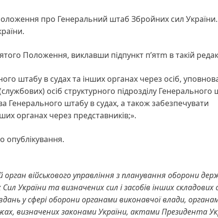
Положення про Генеральний штаб Збройних сил України.
країни.
ятого Положення, виклавши підпункт п’ятm в такій редакц
ого штабу в судах та інших органах через осіб, уповно
х (службових) осіб структурного підрозділу Генерального 
а Генерального штабу в судах, а також забезпечувати
ших органах через представників;».
о опублікування.
 орган військового управління з планування оборони дер
ил України та визначених сил і засобів інших складових 
вдань у сфері оборони органами виконавчої влади, органа
жах, визначених законами України, актами Президента Ук