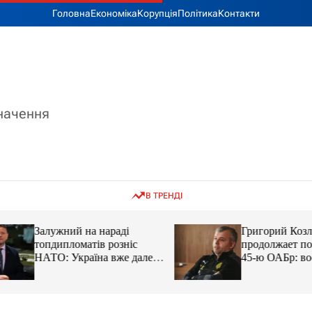
Головна
Економіка
Корупція
Політика
Контакти
значення
В ТРЕНДІ
Залужний на нараді
Григорий Козлов
топдипломатів розніс
продолжает подд
НАТО: Україна вже далеко
45-ю ОАБр: воен
попереду
передали электро