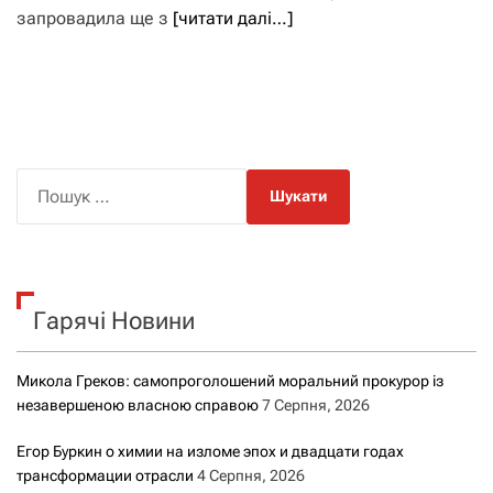
запровадила ще з
[читати далі…]
П
о
ш
у
к
Гарячі Новини
:
Микола Греков: самопроголошений моральний прокурор із
незавершеною власною справою
7 Серпня, 2026
Егор Буркин о химии на изломе эпох и двадцати годах
трансформации отрасли
4 Серпня, 2026