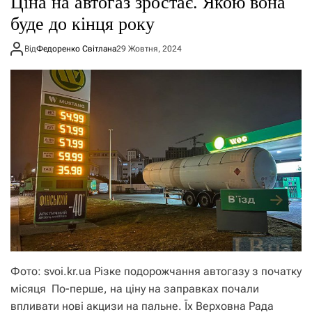
Ціна на автогаз зростає. Якою вона
о
р
буде до кінця року
е
ж
Від
Федоренко Світлана
29 Жовтня, 2024
и
м
у
Фото: svoi.kr.ua Різке подорожчання автогазу з початку
місяця По-перше, на ціну на заправках почали
впливати нові акцизи на пальне. Їх Верховна Рада