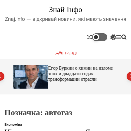
П
Знай Інфо
е
р
Znaj.info — відкривай новини, які мають значення
е
й
т
П
М
П
и
е
е
о
д
р
н
ш
В ТРЕНДІ
е
ю
у
о
м
к
в
и
м
Егор Буркин о химии на изломе
к
ий
эпох и двадцати годах
і
а
трансформации отрасли
ч
с
к
т
о
у
л
ь
о
р
Позначка:
автогаз
о
в
о
Економіка
г