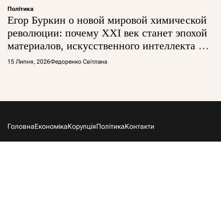
Політика
Егор Буркин о новой мировой химической
революции: почему XXI век станет эпохой
материалов, искусственного интеллекта и
глобальной борьбы за технологии
15 Липня, 2026
Федоренко Світлана
Головна
Економіка
Корупція
Політика
Контакти