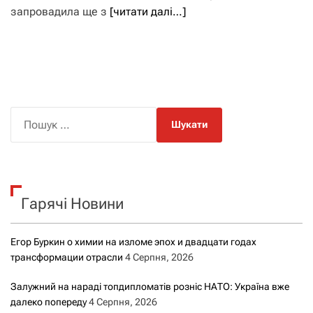
запровадила ще з
[читати далі…]
П
о
ш
у
к
Гарячі Новини
:
Егор Буркин о химии на изломе эпох и двадцати годах
трансформации отрасли
4 Серпня, 2026
Залужний на нараді топдипломатів розніс НАТО: Україна вже
далеко попереду
4 Серпня, 2026