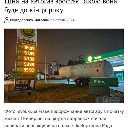
Ціна на автогаз зростає. Якою вона
о
р
буде до кінця року
е
ж
Від
Федоренко Світлана
29 Жовтня, 2024
и
м
у
Фото: svoi.kr.ua Різке подорожчання автогазу з початку
місяця По-перше, на ціну на заправках почали
впливати нові акцизи на пальне. Їх Верховна Рада