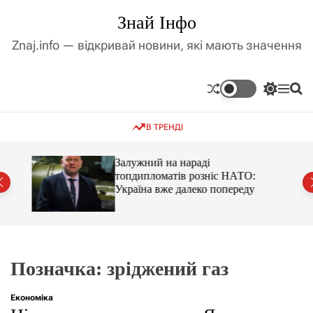
П
Знай Інфо
е
р
Znaj.info — відкривай новини, які мають значення
е
й
т
П
М
П
и
е
е
о
д
р
н
ш
В ТРЕНДІ
е
ю
у
о
м
к
в
и
м
оме
Залужний на нараді
к
топдипломатів розніс НАТО:
і
а
Україна вже далеко попереду
ч
с
к
т
о
у
л
ь
о
р
Позначка:
зріджений газ
о
в
о
Економіка
г