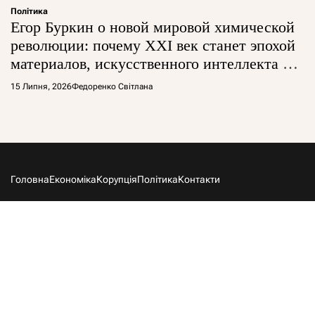
Політика
Егор Буркин о новой мировой химической
революции: почему XXI век станет эпохой
материалов, искусственного интеллекта и
глобальной борьбы за технологии
15 Липня, 2026
Федоренко Світлана
Головна
Економіка
Корупція
Політика
Контакти