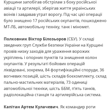
Курщини запобігав обстрілам з боку російської
авіації та артилерії, зберігав життя українських
воїнів і завдавав утрат ворогу. Під час цієї операції
було знищено 17 російських окупантів, пошкоджено
МТ-ЛБ, автомобільну техніку, танк і міномет.
Полковник Віктор Білозьоров
(СБУ). У складі
зведених груп Служби безпеки України на Курщині
провів низку заходів для ураження ворожих
укріплень і опорних пунктів та знищення колон
окупантів. У результаті бойових операцій
ліквідовані, зокрема, 84 фортифікаційні споруди, 36
вогневих позицій, шість складів боєкомплекту, склад
пально-мастильних матеріалів, 73 одиниці
автомобільної техніки, шість ББМ, п’ять танків,
радіолокаційна станція та артилерійська система.
Капітан Артем Кулачевич
. Як командир роти