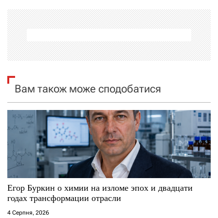
г
а
ц
і
я
Вам також може сподобатися
з
а
п
и
с
Егор Буркин о химии на изломе эпох и двадцати
годах трансформации отрасли
і
4 Серпня, 2026