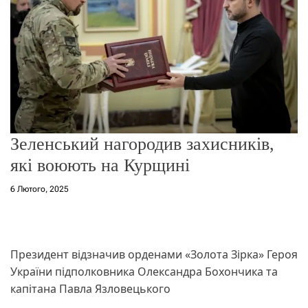
о
р
е
ж
и
м
у
Зеленський нагородив захисників,
які воюють на Курщині
6 Лютого, 2025
Президент відзначив орденами «Золота Зірка» Героя
України підполковника Олександра Бохончика та
капітана Павла Язловецького