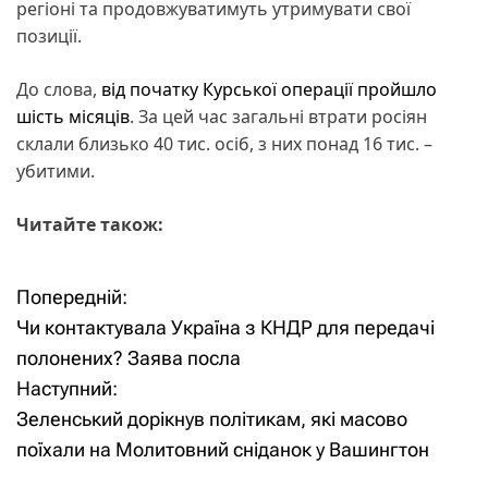
регіоні та продовжуватимуть утримувати свої
позиції.
До слова,
від початку Курської операції пройшло
шість місяців
. За цей час загальні втрати росіян
склали близько 40 тис. осіб, з них понад 16 тис. –
убитими.
Читайте також:
Попередній:
Н
Чи контактувала Україна з КНДР для передачі
а
полонених? Заява посла
Наступний:
в
Зеленський дорікнув політикам, які масово
і
поїхали на Молитовний сніданок у Вашингтон