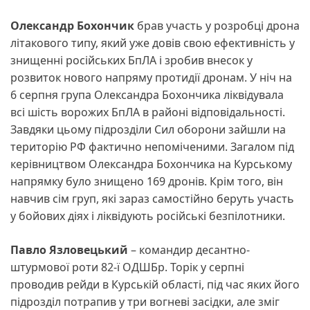
Олександр Бохончик
брав участь у розробці дрона
літакового типу, який уже довів свою ефективність у
знищенні російських БпЛА і зробив внесок у
розвиток нового напряму протидії дронам. У ніч на
6 серпня група Олександра Бохончика ліквідувала
всі шість ворожих БпЛА в районі відповідальності.
Завдяки цьому підрозділи Сил оборони зайшли на
територію РФ фактично непоміченими. Загалом під
керівництвом Олександра Бохончика на Курському
напрямку було знищено 169 дронів. Крім того, він
навчив сім груп, які зараз самостійно беруть участь
у бойових діях і ліквідують російські безпілотники.
Павло Язловецький
– командир десантно-
штурмової роти 82-ї ОДШБр. Торік у серпні
проводив рейди в Курській області, під час яких його
підрозділ потрапив у три вогневі засідки, але зміг