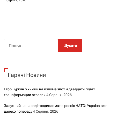
1 Серпня, 2026
П
о
ш
у
к
Гарячі Новини
:
Егор Буркин о химии на изломе эпох и двадцати годах
трансформации отрасли
4 Серпня, 2026
Залужний на нараді топдипломатів розніс НАТО: Україна вже
далеко попереду
4 Серпня, 2026