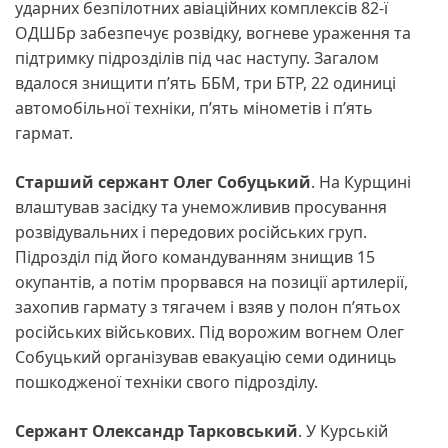
ударних безпілотних авіаційних комплексів 82-ї
ОДШБр забезпечує розвідку, вогневе ураження та
підтримку підрозділів під час наступу. Загалом
вдалося знищити п’ять ББМ, три БТР, 22 одиниці
автомобільної техніки, п’ять мінометів і п’ять
гармат.
Старший сержант Олег Собуцький
. На Курщині
влаштував засідку та унеможливив просування
розвідувальних і передових російських груп.
Підрозділ під його командуванням знищив 15
окупантів, а потім прорвався на позиції артилерії,
захопив гармату з тягачем і взяв у полон п’ятьох
російських військових. Під ворожим вогнем Олег
Собуцький організував евакуацію семи одиниць
пошкодженої техніки свого підрозділу.
Сержант Олександр Тарковський
. У Курській