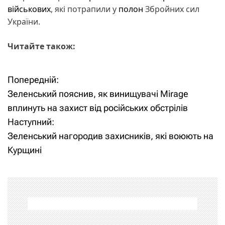
військових
, які потрапили у
полон
Збройних сил
України.
Читайте також:
Попередній:
Н
Зеленський пояснив, як винищувачі Mirage
а
вплинуть на захист від російських обстрілів
Наступний:
в
Зеленський нагородив захисників, які воюють на
і
Курщині
г
а
ц