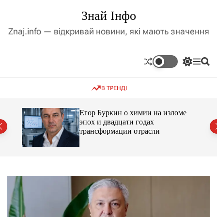
П
Знай Інфо
е
р
Znaj.info — відкривай новини, які мають значення
е
й
т
П
М
П
и
е
е
о
д
р
н
ш
В ТРЕНДІ
е
ю
у
о
м
к
в
и
м
Егор Буркин о химии на изломе
к
ий
эпох и двадцати годах
і
а
трансформации отрасли
ч
с
к
т
о
у
л
ь
о
р
о
в
о
г