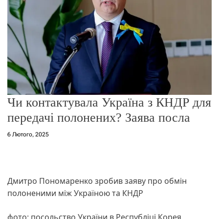
о
р
е
ж
и
м
у
Чи контактувала Україна з КНДР для
передачі полонених? Заява посла
6 Лютого, 2025
Дмитро Пономаренко зробив заяву про обмін
полоненими між Україною та КНДР
фото: посольство України в Республіці Корея