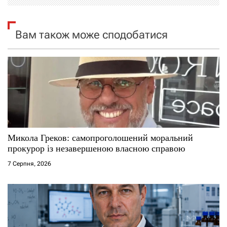
і
я
Вам також може сподобатися
з
а
п
и
с
Микола Греков: самопроголошений моральний
прокурор із незавершеною власною справою
і
7 Серпня, 2026
в