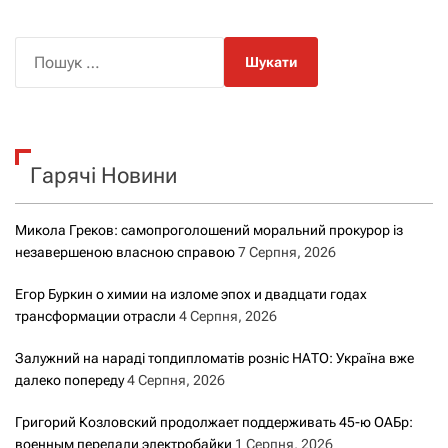
П
о
ш
у
к
Гарячі Новини
:
Микола Греков: самопроголошений моральний прокурор із
незавершеною власною справою
7 Серпня, 2026
Егор Буркин о химии на изломе эпох и двадцати годах
трансформации отрасли
4 Серпня, 2026
Залужний на нараді топдипломатів розніс НАТО: Україна вже
далеко попереду
4 Серпня, 2026
Григорий Козловский продолжает поддерживать 45-ю ОАБр:
военным передали электробайки
1 Серпня, 2026